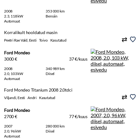
2008
353 000 km
2.3, 118 kW
Bensiin
Automaat
Korralikult hooldatud masin
Peetri Rae Vald, Eesti
Toivo
Kasutatud
Ford Mondeo
3000 €
37 €/kuus
2008
340 989 km
2.0, 103 kW
Diisel
Automaat
Ford Mondeo Titanium 2008 2.0tdci
Viljandi, Eesti
Andri
Kasutatud
Ford Mondeo
2700 €
77 €/kuus
2007
280 000 km
2.0, 96 kW
Diisel
Automaat