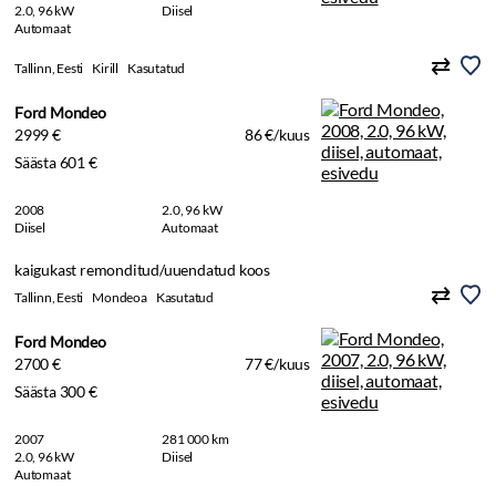
2.0, 96 kW
Diisel
Automaat
Tallinn, Eesti
Kirill
Kasutatud
Ford Mondeo
2999 €
86 €/kuus
Säästa 601 €
2008
2.0, 96 kW
Diisel
Automaat
kaigukast remonditud/uuendatud koos
Tallinn, Eesti
Mondeoa
Kasutatud
Ford Mondeo
2700 €
77 €/kuus
Säästa 300 €
2007
281 000 km
2.0, 96 kW
Diisel
Automaat