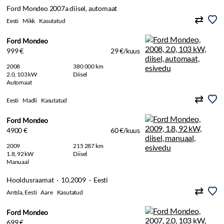
Ford Mondeo 2007a diisel, automaat
Eesti
Mikk
Kasutatud
Ford Mondeo
999 €
29 €/kuus
2008
380 000 km
2.0, 103 kW
Diisel
Automaat
Eesti
Madli
Kasutatud
Ford Mondeo
4900 €
60 €/kuus
2009
215 287 km
1.8, 92 kW
Diisel
Manuaal
Hooldusraamat · 10.2009 · Eesti
Antsla, Eesti
Aare
Kasutatud
Ford Mondeo
699 €