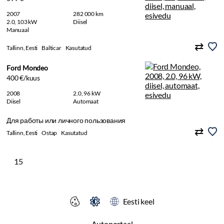
2007
282 000 km
2.0, 103 kW
Diisel
Manuaal
Tallinn, Eesti
Balticar
Kasutatud
Ford Mondeo
400 €/kuus
2008
2.0, 96 kW
Diisel
Automaat
Для работы или личного пользования
Tallinn, Eesti
Ostap
Kasutatud
15
Eesti keel
Autoportaal