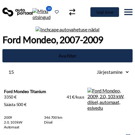
30
Logi sisse
Ford Mondeo, 2007-2009
Ava filter
15
Ford Mondeo Titanium
3350 €
41 €/kuus
Säästa 500 €
2009
346 700 km
2.0, 103 kW
Diisel
Automaat