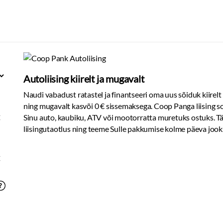
Autoliising kiirelt ja mugavalt
Naudi vabadust ratastel ja finantseeri oma uus sõiduk kiirelt
ning mugavalt kasvõi 0 € sissemaksega. Coop Panga liising s
€
Sinu auto, kaubiku, ATV või mootorratta muretuks ostuks. T
liisingutaotlus ning teeme Sulle pakkumise kolme päeva jook
€