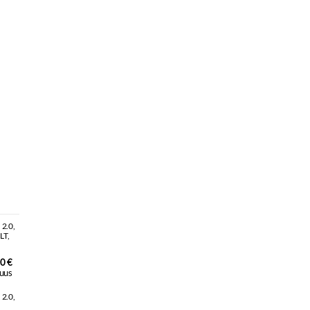
0 €
uus