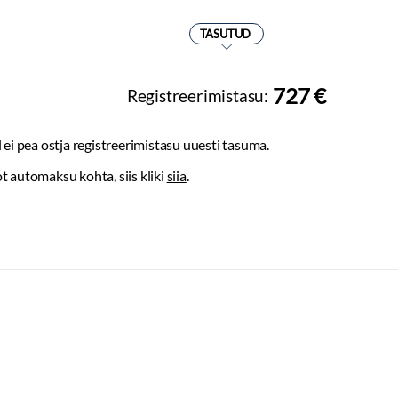
TASUTUD
727 €
Registreerimistasu:
 ei pea ostja registreerimistasu uuesti tasuma.
t automaksu kohta, siis kliki
siia
.