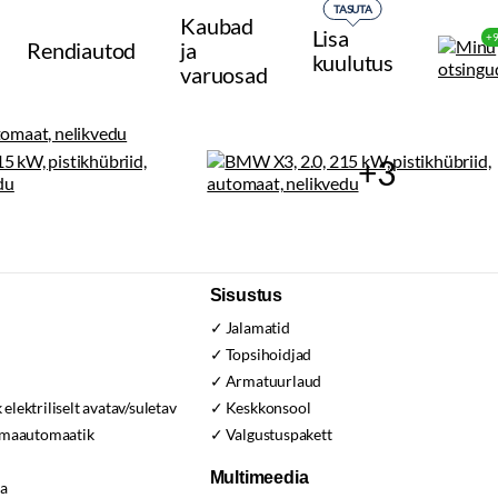
TASUTA
Kaubad
Lisa
+
Rendiautod
ja
kuulutus
varuosad
+3
Sisustus
Jalamatid
Topsihoidjad
s
Armatuurlaud
lektriliselt avatav/suletav
Keskkonsool
imaautomaatik
Valgustuspakett
Multimeedia
ja