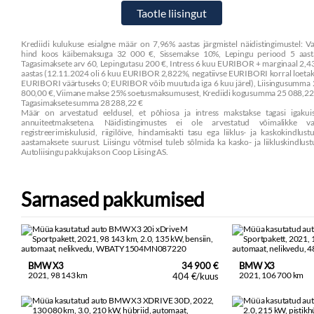
Krediidi kulukuse esialgne määr on 7,96% aastas järgmistel näidistingimustel: V
hind koos käibemaksuga 32 000 €, Sissemakse 10%, Lepingu periood 5 aasta
Tagasimaksete arv 60, Lepingutasu 200 €, Intress 6 kuu EURIBOR + marginaal 2,
aastas (12.11.2024 oli 6 kuu EURIBOR 2,822%, negatiivse EURIBORI korral loeta
EURIBORI väärtuseks 0; EURIBOR võib muutuda iga 6 kuu järel), Liisingusumma
800,00 €, Viimane makse 25% soetusmaksumusest, Krediidi kogusumma 25 088,22
Tagasimaksete summa 28 288,22 €
Määr on arvestatud eeldusel, et põhiosa ja intress makstakse tagasi igakuis
annuiteetmaksetena. Näidistingimustes ei ole arvestatud võimalikke va
registreerimiskulusid, riigilõive, hindamisakti tasu ega liiklus- ja kaskokindlust
aastamaksete suurust. Liisingu võtmisel tuleb sõlmida ka kasko- ja liikluskindlust
Autoliisingu pakkujaks on Coop Liising AS.
Sarnased pakkumised
BMW X3
34 900 €
BMW X3
2021, 98 143 km
2021, 106 700 km
404 €/kuus