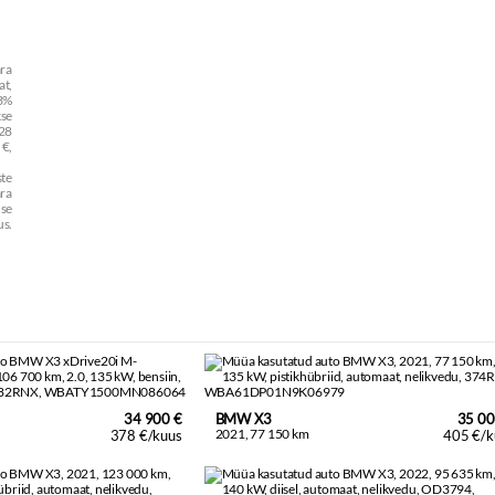
ara
t,
43%
kse
 28
 €,
te
ra
use
us.
34 900 €
BMW X3
35 00
2021, 77 150 km
378 €/kuus
405 €/k