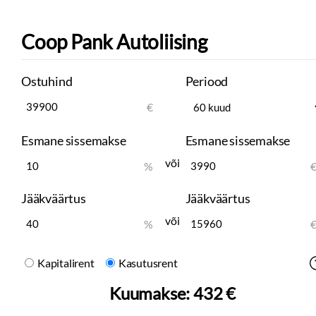
Coop Pank Autoliising
Ostuhind
Periood
€
Esmane sissemakse
Esmane sissemakse
või
%
Jääkväärtus
Jääkväärtus
või
%
Kapitalirent
Kasutusrent
Kuumakse:
432 €