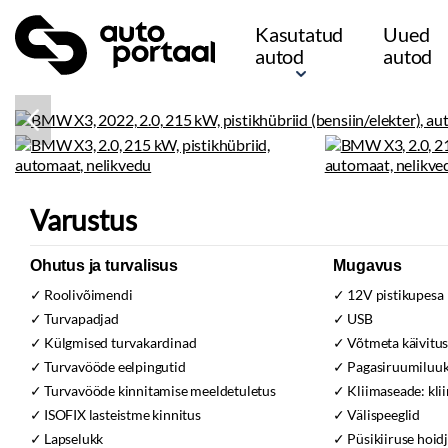
Kasutatud
Uued
autod
autod
Varustus
Ohutus ja turvalisus
Mugavus
Roolivõimendi
12V pistikupesa
Turvapadjad
USB
Külgmised turvakardinad
Võtmeta käivitu
Turvavööde eelpingutid
Pagasiruumiluuk e
Turvavööde kinnitamise meeldetuletus
Kliimaseade:
kli
ISOFIX lasteistme kinnitus
Välispeeglid
Lapselukk
Püsikiiruse hoid