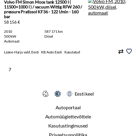
Volvo FM Simon Moos tank 12500 l (
11500+1000 l ) / vacuum Wittig RFW 260 /
pressure Pratissol KF36 - 122 l/min - 160
bar
58 156 €
2010
587 171 km
500 kW
Diisel
Automaat
Lääne-Harju vald, Eesti
KB Auto Eesti
Kasutatud
7
Eesti keel
Autoportaal
Automüügiettevõttele
Kasutustingimused
Privaatsuspoliitika