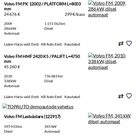
Volvo FM PK 12002 / PLATFORM L=8003
mm
24 676 €
299 €/kuus
2009
1 151 562 km
286 kW
Diisel
Automaat
Lääne-Harju vald, Eesti
KB Auto Eesti
Kasutatud
Volvo FM HMF 2420 K5 / PALIFT L=4750
mm
45 260 €
2010
736 683 km
338 kW
Diisel
Automaat
Lääne-Harju vald, Eesti
KB Auto Eesti
Kasutatud
Volvo FM Lastväxlare (122917)
395 933 km
345 kW
Diisel
Automaat