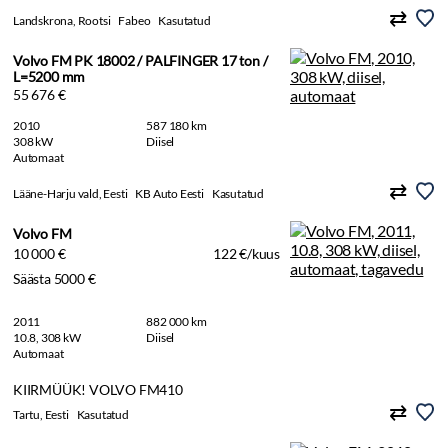
Landskrona, Rootsi
Fabeo
Kasutatud
Volvo FM PK 18002 / PALFINGER 17 ton /
L=5200 mm
55 676 €
2010
587 180 km
308 kW
Diisel
Automaat
Lääne-Harju vald, Eesti
KB Auto Eesti
Kasutatud
Volvo FM
10 000 €
122 €/kuus
Säästa 5000 €
2011
882 000 km
10.8, 308 kW
Diisel
Automaat
KIIRMÜÜK! VOLVO FM410
Tartu, Eesti
Kasutatud