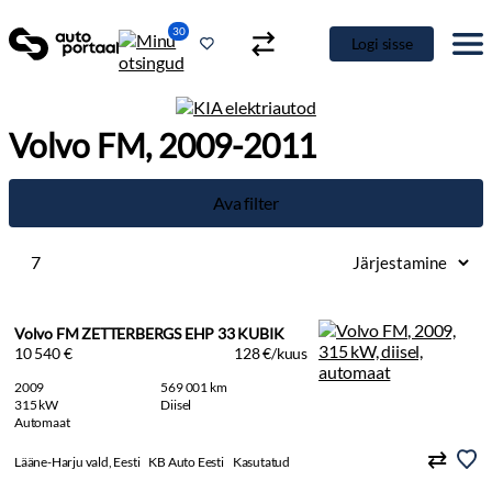
30
Logi sisse
Volvo FM, 2009-2011
Ava filter
7
Volvo FM ZETTERBERGS EHP 33 KUBIK
10 540 €
128 €/kuus
2009
569 001 km
315 kW
Diisel
Automaat
Lääne-Harju vald, Eesti
KB Auto Eesti
Kasutatud