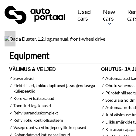
Used
New
Ren
cars
cars
car
Equipment
VÄLIMUS & VELJED
OHUTUS- JA J
Suverehvid
Automaatsed kau
Elektrilised, kokkuklapitavad ja soojendusega
Ohutu vahemaa 
küljepeeglid
Pürotehnilised t
Kere värvi kaitserauad
Sõiduraja hoidm
Toonitud tagaklaasid
Automaatne häda
Rehviparanduskomplekt
Juhi väsimuse t
Rehvirõhu kontrollsüsteem
Liiklusmärkide t
Vasepruuni värvi küljepeeglite korpused
Kiirusepiirajaga
Kohandatavad katusereelingud