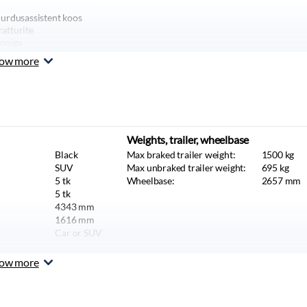
urdusassistent koos
gratturite
ooniga
sioon
ow more
 ees; turvakardinad
kti turvavööd
uja turvapadjad
Weights, trailer, wheelbase
apadi väljalülitatav
Black
Max braked trailer weight:
1500
kg
ed
SUV
Max unbraked trailer weight:
695
kg
istent
5
tk
Wheelbase:
2657
mm
abiilsuskontroll +
5
tk
tent, mäest laskumise
4343
mm
1616
mm
Car or SUV
 VALGUSTUS
 päev/öö
ow more
tuled
d (leed-päevasõidutuled ja -
een-kaugtuled)