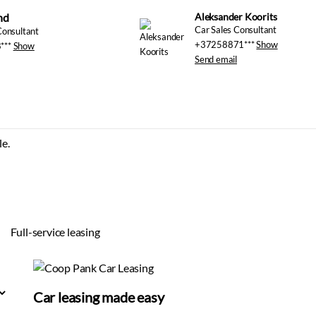
nd
Car Sales Consultant
Consultant
+37258871***
Show
***
Show
Send email
Aleksander K
le.
Full-service leasing
Car leasing made easy