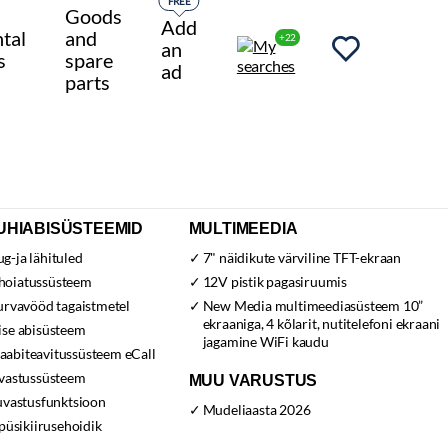
FREE
Goods
Add
tal
and
+22
an
s
spare
ad
parts
UHIABISÜSTEEMID
MULTIMEEDIA
g-ja lähituled
7" näidikute värviline TFT-ekraan
hoiatussüsteem
12V pistik pagasiruumis
urvavööd tagaistmetel
New Media multimeediasüsteem 10”
ekraaniga, 4 kõlarit, nutitelefoni ekraani
ise abisüsteem
jagamine WiFi kaudu
abiteavitussüsteem eCall
uvastussüsteem
MUU VARUSTUS
uvastusfunktsioon
Mudeliaasta 2026
 püsikiirusehoidik