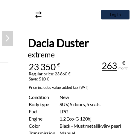
Log in
Dacia Duster
extreme
€
263
23 350
€
month
Regular price: 23 860 €
Save: 510 €
Price includes value added tax (VAT)
Condition
New
Body type
SUV, 5 doors, 5 seats
Fuel
LPG
Engine
1.2 Eco-G 120hj
Color
Black - Must metallikvärv pearl
Transmission
Manual