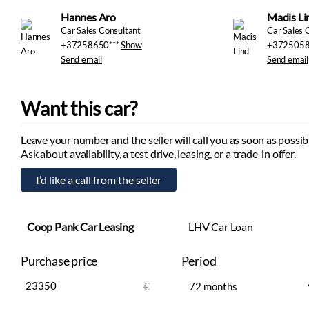
Hannes Aro
Madis Li
Car Sales Consultant
Car Sales 
+37258650***
Show
+3725058
Send email
Send email
Want this car?
Leave your number and the seller will call you as soon as possib
Ask about availability, a test drive, leasing, or a trade-in offer.
Coop Pank Car Leasing
LHV Car Loan
Purchase price
Period
€