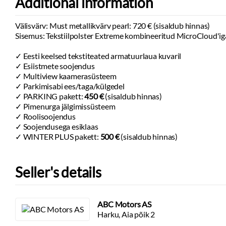
Additional information
Tagurduskaamera
Udutuled
Kõrge keskkonsool reguleeritava käetoe ja
Valgus-ja vihma
Välisvärv: Must metallikvärv pearl: 720 € (sisaldub hinnas)
suletava panipaigaga
Sisemus: Tekstiilpolster Extreme kombineeritud MicroCloud'ig
Ilma reguleeritava pagasiruumi põrandata
✓ Eesti keelsed tekstiteated armatuurlaua kuvaril
✓ Esiistmete soojendus
✓ Multiview kaamerasüsteem
✓ Parkimisabi ees/taga/külgedel
✓ PARKING pakett:
450 €
(sisaldub hinnas)
✓ Pimenurga jälgimissüsteem
✓ Roolisoojendus
✓ Soojendusega esiklaas
✓ WINTER PLUS pakett:
500 €
(sisaldub hinnas)
Seller's details
ABC Motors AS
Harku, Aia põik 2