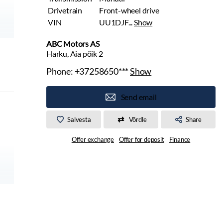
Drivetrain
Front-wheel drive
VIN
UU1DJF...
Show
ABC Motors AS
Harku, Aia põik 2
Phone:
+37258650***
Show
Send email
Salvesta
Võrdle
Share
Offer exchange
Offer for deposit
Finance