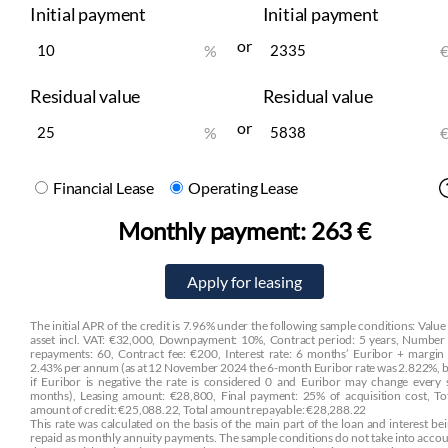
Initial payment
Initial payment
or
%
Residual value
Residual value
or
%
Financial Lease
Operating Lease
Monthly payment:
263 €
The initial APR of the credit is 7.96% under the following sample conditions: Value
asset incl. VAT: €32,000, Downpayment: 10%, Contract period: 5 years, Number
repayments: 60, Contract fee: €200, Interest rate: 6 months’ Euribor + margin
2.43% per annum (as at 12 November 2024 the 6-month Euribor rate was 2.822%, 
if Euribor is negative the rate is considered 0 and Euribor may change every 
months), Leasing amount: €28,800, Final payment: 25% of acquisition cost, To
amount of credit: €25,088.22, Total amount repayable: €28,288.22
This rate was calculated on the basis of the main part of the loan and interest be
repaid as monthly annuity payments. The sample conditions do not take into acco