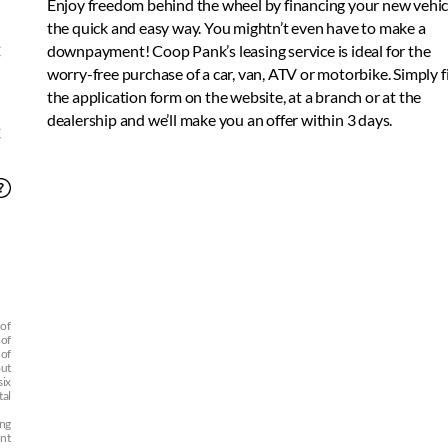
Enjoy freedom behind the wheel by financing your new vehic
the quick and easy way. You mightn’t even have to make a
€
downpayment! Coop Pank’s leasing service is ideal for the
worry-free purchase of a car, van, ATV or motorbike. Simply fil
the application form on the website, at a branch or at the
dealership and we’ll make you an offer within 3 days.
€
 of
 of
 of
but
six
tal
ing
unt