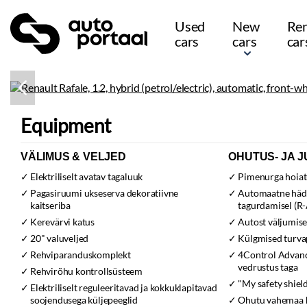
Used
New
Ren
cars
cars
car
Equipment
VÄLIMUS & VELJED
OHUTUS- JA J
Elektriliselt avatav tagaluuk
Pimenurga hoia
Pagasiruumi ukseserva dekoratiivne
Automaatne häd
kaitseriba
tagurdamisel (R
Kerevärvi katus
Autost väljumise
20" valuveljed
Külgmised turva
Rehviparanduskomplekt
4Control Advanc
vedrustus taga
Rehvirõhu kontrollsüsteem
"My safety shie
Elektriliselt reguleeritavad ja kokkuklapitavad
soojendusega küljepeeglid
Ohutu vahemaa 