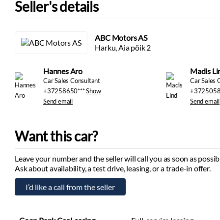
Seller's details
ABC Motors AS
Harku, Aia põik 2
Hannes Aro
Madis Li
Car Sales Consultant
Car Sales 
+37258650***
Show
+3725058
Send email
Send email
Want this car?
Leave your number and the seller will call you as soon as possib
Ask about availability, a test drive, leasing, or a trade-in offer.