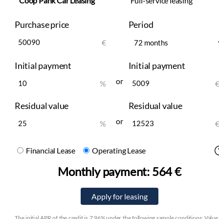
Coop Pank Car Leasing
Full-service leasing
Purchase price
Period
€
Initial payment
Initial payment
or
%
Residual value
Residual value
or
%
Financial Lease
Operating Lease
Monthly payment:
564 €
The initial APR of the credit is 7.96% under the following sample conditions: Value