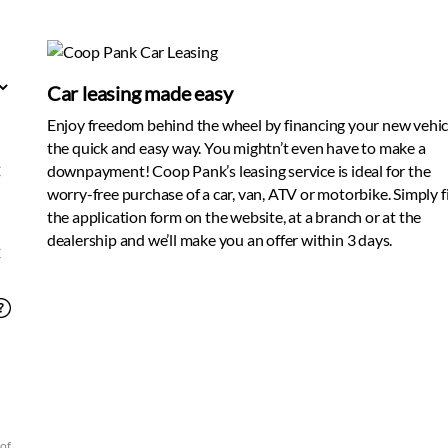
Car leasing made easy
Enjoy freedom behind the wheel by financing your new vehic
the quick and easy way. You mightn’t even have to make a
€
downpayment! Coop Pank’s leasing service is ideal for the
worry-free purchase of a car, van, ATV or motorbike. Simply fil
the application form on the website, at a branch or at the
dealership and we’ll make you an offer within 3 days.
€
 of