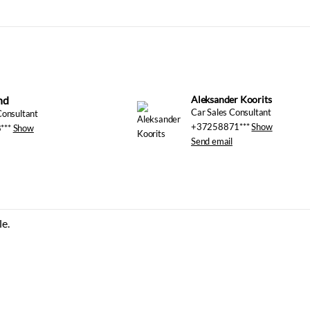
nd
Car Sales Consultant
Consultant
+37258871***
Show
***
Show
Send email
Aleksander K
le.