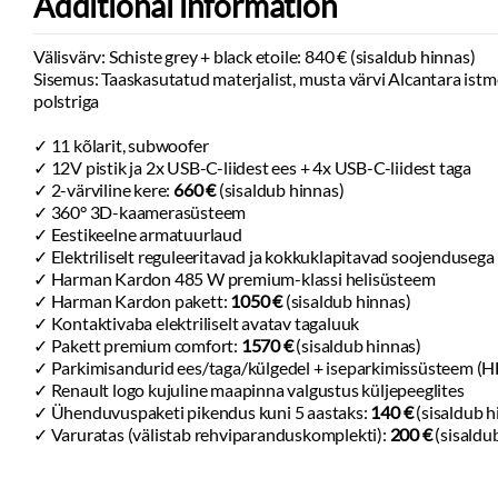
Additional information
Alarmivalmidus
turvavööd
Parkimisandurid
3 peatoega tagaiste
Välisvärv: Schiste grey + black etoile: 840 € (sisaldub hinnas)
Akustiline sõidu
Akustiline UV-filtriga esiklaas, toonitud
Sisemus: Taaskasutatud materjalist, musta värvi Alcantara ist
jalakäijatele (AV
tagaklaasid
polstriga
3-punkti turvav
Kahetsooniline automaatne kliimaseade
✓ 11 kõlarit, subwoofer
Kinnitamata tu
Tagaistmel 40/20/40 paigutus, reguleeritav
✓ 12V pistik ja 2x USB-C-liidest ees + 4x USB-C-liidest taga
seljatoe kalle ja käetugi Ingenius®
Sõidukiiruse ho
✓ 2-värviline kere:
660 €
(sisaldub hinnas)
liiklusmärkide t
Esprit Alpine salongi disainipakett
✓ 360° 3D-kaamerasüsteem
intelligentne ki
Reguleeritavad esiistmete peatoed
(OSP/TSR/ISA)
✓ Eestikeelne armatuurlaud
6 suunas elektriliselt reguleeritavad
✓ Elektriliselt reguleeritavad ja kokkuklapitavad soojenduseg
Näotuvastussüst
esiistmed, juhiistmel reguleeritav nimmetugi,
✓ Harman Kardon 485 W premium-klassi helisüsteem
Digitaalne tagu
positsioonimälu ja massaažifunktsioon
✓ Harman Kardon pakett:
1050 €
(sisaldub hinnas)
Juhi väsimuse t
Fraganza (TEP) materjaliga kaetud Alpine
✓ Kontaktivaba elektriliselt avatav tagaluuk
rool
Kohanduv püsiki
✓ Pakett premium comfort:
1570 €
(sisaldub hinnas)
eessõitja jälgim
✓ Parkimisandurid ees/taga/külgedel + iseparkimissüsteem (H
✓ Renault logo kujuline maapinna valgustus küljepeeglites
✓ Ühenduvuspaketi pikendus kuni 5 aastaks:
140 €
(sisaldub h
✓ Varuratas (välistab rehviparanduskomplekti):
200 €
(sisaldu