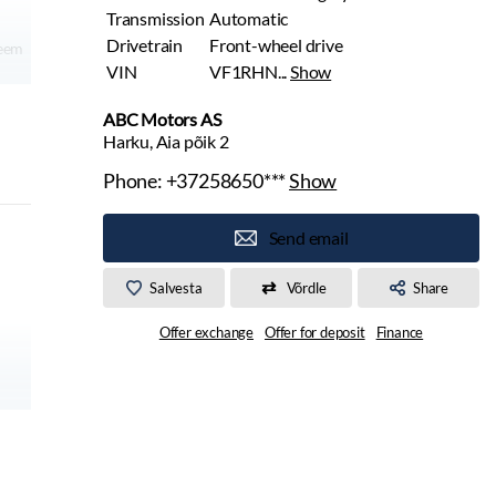
Transmission
Automatic
Drivetrain
Front-wheel drive
teem
VIN
VF1RHN...
Show
ABC Motors AS
Harku, Aia põik 2
AB-
Phone:
+37258650***
Show
it
Send email
Salvesta
Võrdle
Share
aneel
SB-C-
Offer exchange
Offer for deposit
Finance