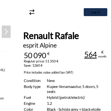
Log in
Renault Rafale
esprit Alpine
€
564
50 090
€
month
Regular price: 51 350 €
Save: 1260 €
AHL)
Price includes value added tax (VAT)
Condition
New
Body type
Kupee-linnamaastur, 5 doors, 5
seats
Fuel
Hybrid (petrol/electric)
tus
Engine
1.2
Color
Black - Schiste grey + black etoile