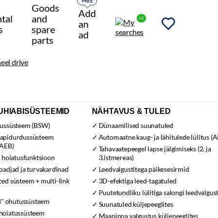
FREE
Goods
Add
tal
and
+1
an
s
spare
ad
parts
UHIABISÜSTEEMID
NÄHTAVUS & TULED
tussüsteem (BSW)
Dünaamilised suunatuled
apidurdussüsteem
Automaatne kaug- ja lähitulede lülitus (
-AEB)
Tahavaatepeegel lapse jälgimiseks (2. ja
 hoiatusfunktsioon
3.istmereas)
padjad ja turvakardinad
Leedvalgustitega päikesesirmid
ed süsteem + multi-link
3D-efektiga leed-tagatuled
Puutetundliku lülitiga salongi leedvalgus
ld" ohutussüsteem
Suunatuled küljepeeglites
hoiatussüsteem
Maapinna valgustus küljepeeglites