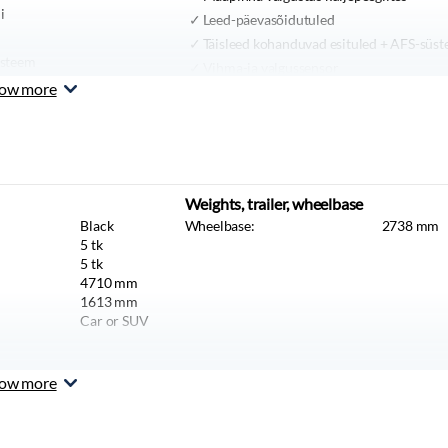
i
Leed-päevasõidutuled
Täisleed kohanduvad esituled + AFS-süs
steem
Vihma-ja valgussensor
ine parkimispidur
ow more
Isetumenev tahavaatepeegel
jad juhile ja kaasreisijale
MULTIMEEDIA
abiilsuskontroll, haagise
eltstardi assistant, mäest
OpenR link 12" multimeediasüsteem, D
llsüsteem, veojõukontroll
raadio, navigatsioon, Google'i teenused,
urdussüsteem jalakäijate ja
Arkamys Auditorium helisüsteem, 6 kõlar
Weights, trailer, wheelbase
astusfunktsiooniga,
Võrguühenduse funktsioon koos
Black
Wheelbase:
2738
mm
funktsioon
võrguteenustega 5 aastaks
5
tk
ke ennetamise
12,3" värvilise ekraaniga TFT näidikutep
5
tk
ulti Collision Brake"
4710
mm
12V pistik ja 2x USB-C-liidest ees + 2x U
damise valmidus
1613
mm
liidest taga
d rooli taga
Car or SUV
Multi-Sense süsteem (3. põlvkond)
ndikaator
Ühenduvuspakett 3 aastaks
süsteem
Telefoni juhtmevaba laadija
ow more
m
MUU VARUSTUS
abiteavitussüsteem eCall
ise abisüsteem
Veojõu aku 2 kWh