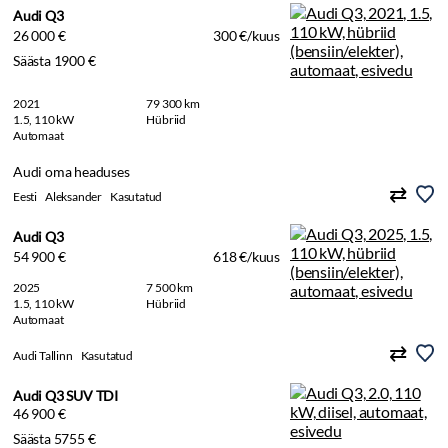
Audi Q3
26 000 €
300 €/kuus
Säästa 1900 €
2021
79 300 km
1.5, 110 kW
Hübriid
Automaat
Audi oma headuses
Eesti
Aleksander
Kasutatud
Audi Q3
54 900 €
618 €/kuus
2025
7 500 km
1.5, 110 kW
Hübriid
Automaat
Audi Tallinn
Kasutatud
Audi Q3 SUV TDI
46 900 €
Säästa 5755 €