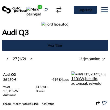
+2
Logi sisse
Audi Q3
Ava filter
<
27 (1/2)
>
Audi Q3
36 150 €
419 €/kuus
2023
24 850 km
1.5, 110 kW
Bensiin
Automaat
Leedu
Moller Auto Keskladu
Kasutatud