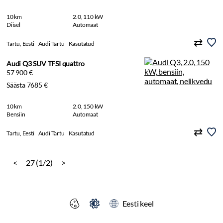
10 km
2.0, 110 kW
Diisel
Automaat
Tartu, Eesti
Audi Tartu
Kasutatud
Audi Q3 SUV TFSI quattro
57 900 €
Säästa 7685 €
10 km
2.0, 150 kW
Bensiin
Automaat
Tartu, Eesti
Audi Tartu
Kasutatud
<
27 (1/2)
>
Eesti keel