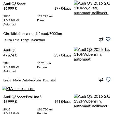
Audi Q3 Sport
16 999 €
197 €/kuus
2016
122 225 km
2.0, 110 kW
Diisel
Automaat
Õige läbisõit + garantii 2kuud/3000km
Tallinn, Eesti
Longo
Kasutatud
Audi Q3
47 674 €
537 €/kuus
2025
11 213 km
1.5, 110 kW
Bensiin
Automaat
Leedu
Moller Auto Keskladu
Kasutatud
Audi Q3 Sport Pro Line S
15 999 €
191 €/kuus
2016
181 780 km
2.0, 132 kW
Bensiin