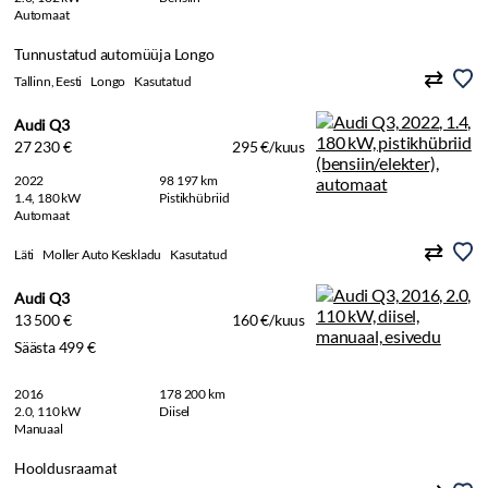
Automaat
Tunnustatud automüüja Longo
Tallinn, Eesti
Longo
Kasutatud
Audi Q3
27 230 €
295 €/kuus
2022
98 197 km
1.4, 180 kW
Pistikhübriid
Automaat
Läti
Moller Auto Keskladu
Kasutatud
Audi Q3
13 500 €
160 €/kuus
Säästa 499 €
2016
178 200 km
2.0, 110 kW
Diisel
Manuaal
Hooldusraamat