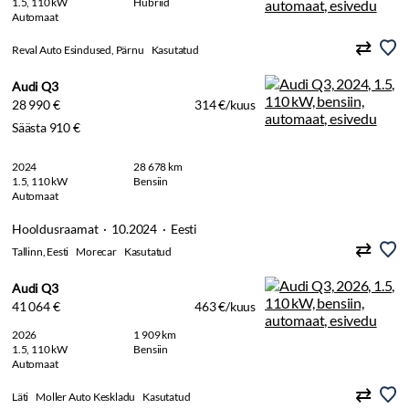
1.5, 110 kW
Hübriid
Automaat
Reval Auto Esindused, Pärnu
Kasutatud
Audi Q3
28 990 €
314 €/kuus
Säästa 910 €
2024
28 678 km
1.5, 110 kW
Bensiin
Automaat
Hooldusraamat · 10.2024 · Eesti
Tallinn, Eesti
Morecar
Kasutatud
Audi Q3
41 064 €
463 €/kuus
2026
1 909 km
1.5, 110 kW
Bensiin
Automaat
Läti
Moller Auto Keskladu
Kasutatud