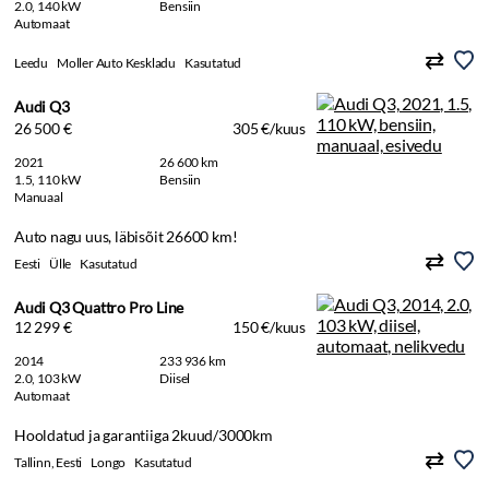
2.0, 140 kW
Bensiin
Automaat
Leedu
Moller Auto Keskladu
Kasutatud
Audi Q3
26 500 €
305 €/kuus
2021
26 600 km
1.5, 110 kW
Bensiin
Manuaal
Auto nagu uus, läbisõit 26600 km!
Eesti
Ülle
Kasutatud
Audi Q3 Quattro Pro Line
12 299 €
150 €/kuus
2014
233 936 km
2.0, 103 kW
Diisel
Automaat
Hooldatud ja garantiiga 2kuud/3000km
Tallinn, Eesti
Longo
Kasutatud