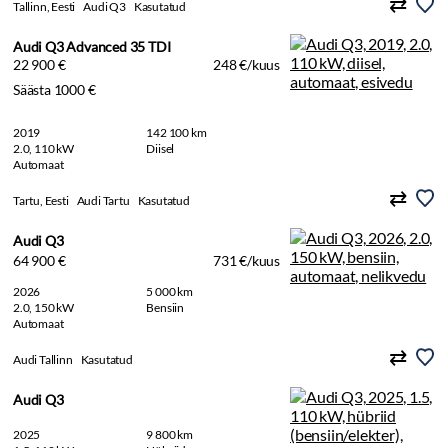
Tallinn, Eesti
Audi Q3
Kasutatud
Audi Q3 Advanced 35 TDI
22 900 €
248 €/kuus
Säästa 1000 €
2019
142 100 km
2.0, 110 kW
Diisel
Automaat
Tartu, Eesti
Audi Tartu
Kasutatud
Audi Q3
64 900 €
731 €/kuus
2026
5 000 km
2.0, 150 kW
Bensiin
Automaat
Audi Tallinn
Kasutatud
Audi Q3
2025
9 800 km