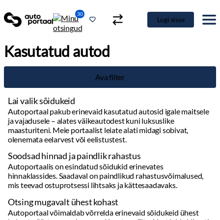
30
Logi sisse
Kasutatud autod
Ava filter
Lai valik sõidukeid
Autoportaal pakub erinevaid kasutatud autosid igale maitsele
ja vajadusele – alates väikeautodest kuni luksuslike
maasturiteni. Meie portaalist leiate alati midagi sobivat,
olenemata eelarvest või eelistustest.
Soodsad hinnad ja paindlik rahastus
Autoportaalis on esindatud sõidukid erinevates
hinnaklassides. Saadaval on paindlikud rahastusvõimalused,
mis teevad ostuprotsessi lihtsaks ja kättesaadavaks.
Otsing mugavalt ühest kohast
Autoportaal võimaldab võrrelda erinevaid sõidukeid ühest
kohast, säästes aega ja vaeva. Kasutage filtreid, et leida kiiresti
täpselt see, mida otsite.
Detailne info ja kvaliteetsed pildid
Täpsed andmed sõidukite kohta: läbisõit, hooldusajalugu,
varustus ja muud olulised detailid. Kvaliteetsed fotod annavad
hea ülevaate auto seisukorrast.