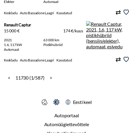
Elekter
Automaat
Keskladu
Auto Bassadone Laagri
Kasutatud
Renault Captur
15 000 €
174 €/kuus
2021
63 000 km
1.6, 117 kW
Pistikhübriid
Automaat
Keskladu
Auto Bassadone Laagri
Kasutatud
<
11730 (1/587)
>
Eesti keel
Autoportaal
Automüügiettevõttele