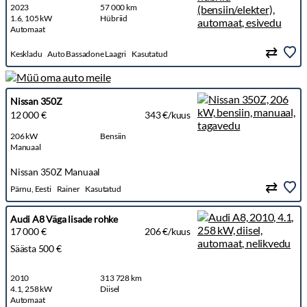
2023
57 000 km
1.6, 105 kW
Hübriid
Automaat
Keskladu
Auto Bassadone Laagri
Kasutatud
Nissan 350Z
12 000 €
343 €/kuus
206 kW
Bensiin
Manuaal
Nissan 350Z Manuaal
Pärnu, Eesti
Rainer
Kasutatud
Audi A8 Väga lisade rohke
17 000 €
206 €/kuus
Säästa 500 €
2010
313 728 km
4.1, 258 kW
Diisel
Automaat