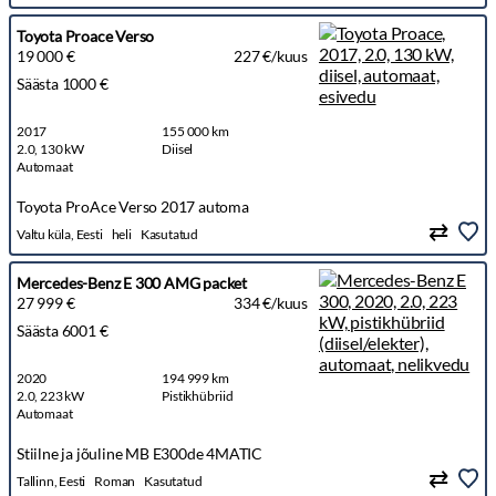
Toyota Proace Verso
19 000 €
227 €/kuus
Säästa 1000 €
2017
155 000 km
2.0, 130 kW
Diisel
Automaat
Toyota ProAce Verso 2017 automa
Valtu küla, Eesti
heli
Kasutatud
Mercedes-Benz E 300 AMG packet
27 999 €
334 €/kuus
Säästa 6001 €
2020
194 999 km
2.0, 223 kW
Pistikhübriid
Automaat
Stiilne ja jõuline MB E300de 4MATIC
Tallinn, Eesti
Roman
Kasutatud