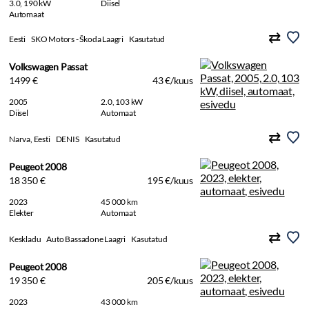
3.0, 190 kW
Diisel
Automaat
Eesti
SKO Motors - Škoda Laagri
Kasutatud
Volkswagen Passat
1499 €
43 €/kuus
2005
2.0, 103 kW
Diisel
Automaat
Narva, Eesti
DENIS
Kasutatud
Peugeot 2008
18 350 €
195 €/kuus
2023
45 000 km
Elekter
Automaat
Keskladu
Auto Bassadone Laagri
Kasutatud
Peugeot 2008
19 350 €
205 €/kuus
2023
43 000 km