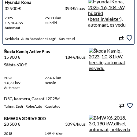
Hyundai Kona
32 900 €
393 €/kuus
2025
25 000 km
1.6, 104 kW
Hübriid
Automaat
Keskladu
Auto Bassadone Laagri
Kasutatud
Škoda Kamiq Active Plus
15 900 €
184 €/kuus
Säästa 600 €
2023
27 407 km
1.0, 81 kW
Bensiin
Automaat
DSG, kaamera, Garantii 2028a!
Tallinn, Eesti
Rohe Auto
Kasutatud
BMW X6 XDRIVE 30D
28 500 €
309 €/kuus
2018
149 446 km