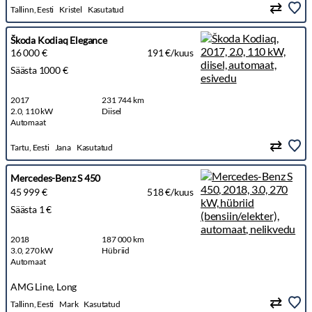
Tallinn, Eesti
Kristel
Kasutatud
Škoda Kodiaq Elegance
16 000 €
191 €/kuus
Säästa 1000 €
2017
231 744 km
2.0, 110 kW
Diisel
Automaat
Tartu, Eesti
Jana
Kasutatud
Mercedes-Benz S 450
45 999 €
518 €/kuus
Säästa 1 €
2018
187 000 km
3.0, 270 kW
Hübriid
Automaat
AMG Line, Long
Tallinn, Eesti
Mark
Kasutatud