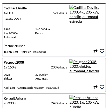
Cadillac Deville
4200 €
52 €/kuus
Säästa 799 €
1998
260 000 km
4.6, 205 kW
Bensiin
Automaat
Pehme cruiser
Tallinn, Eesti
Heinrich
Kasutatud
Peugeot 2008
19 150 €
203 €/kuus
2023
37 000 km
Elekter
Automaat
Keskladu
Auto Bassadone Laagri
Kasutatud
Renault Arkana
20 900 €
242 €/kuus