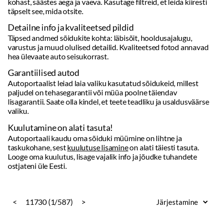
Garantiilised autod
Autoportaalist leiad laia valiku kasutatud sõidukeid, millest
paljudel on tehasegarantii või müüa poolne täiendav
lisagarantii. Saate olla kindel, et teete teadliku ja usaldusväärse
valiku.
Kuulutamine on alati tasuta!
Autoportaali kaudu oma sõiduki müümine on lihtne ja
taskukohane, sest
kuulutuse lisamine
on alati täiesti tasuta.
Looge oma kuulutus, lisage vajalik info ja jõudke tuhandete
ostjateni üle Eesti.
<
11730 (1/587)
>