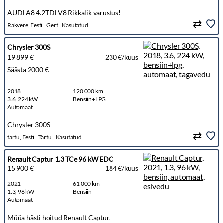
AUDI A8 4.2TDI V8 Rikkalik varustus!
Rakvere, Eesti
Gert
Kasutatud
Chrysler 300S
19 899 €
230 €/kuus
Säästa 2000 €
2018
120 000 km
3.6, 224 kW
Bensiin+LPG
Automaat
Chrysler 300S
tartu, Eesti
Tartu
Kasutatud
Renault Captur 1.3 TCe 96 kW EDC
15 900 €
184 €/kuus
2021
61 000 km
1.3, 96 kW
Bensiin
Automaat
Müüa hästi hoitud Renault Captur.