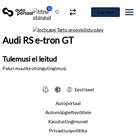
30
Logi sisse
Audi RS e-tron GT
Tulemusi ei leitud
Palun muutke otsingutingimusi.
Eesti keel
Autoportaal
Automüügiettevõttele
Kasutustingimused
Privaatsuspoliitika