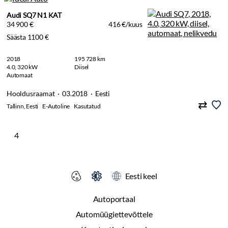
Audi SQ7 N1 KAT
34 900 €
416 €/kuus
Säästa 1100 €
2018
195 728 km
4.0, 320 kW
Diisel
Automaat
Hooldusraamat · 03.2018 · Eesti
Tallinn, Eesti
E-Autoline
Kasutatud
4
Eesti keel
Autoportaal
Automüügiettevõttele