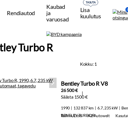
TASUTA
Kaubad
Lisa
Rendiautod
ja
kuulutus
varuosad
tley Turbo R
Kokku:
1
Bentley Turbo R V8
26 500 €
Säästa 1500 €
1990
132 837 km
6.7, 235 kW
Ben
BENTLEY TURBO R
Tallinn, Eesti
A2 Autowelt
Kasuta