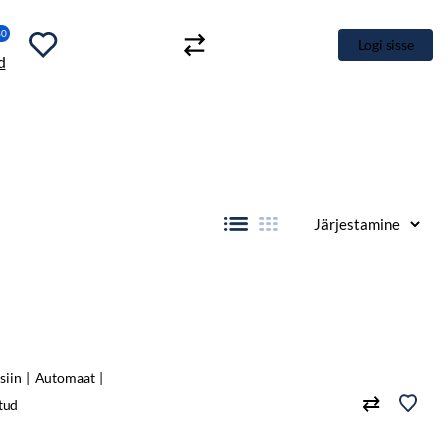
30
Logi sisse
siin
Automaat
tud