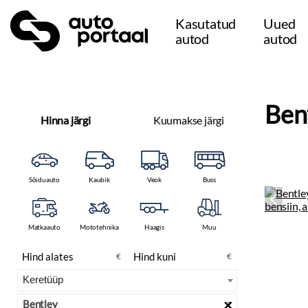
Kasutatud
Uued
autod
autod
Ben
Hinna järgi
Kuumakse järgi
Sõiduauto
Kaubik
Veok
Buss
Matkaauto
Mototehnika
Haagis
Muu
€
€
×
Bentley