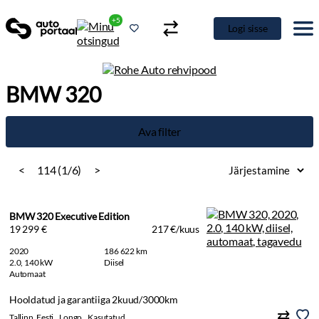
+5
Logi sisse
BMW 320
Ava filter
<
114 (1/6)
>
BMW 320 Executive Edition
19 299 €
217 €/kuus
2020
186 622 km
2.0, 140 kW
Diisel
Automaat
Hooldatud ja garantiiga 2kuud/3000km
Tallinn, Eesti
Longo
Kasutatud