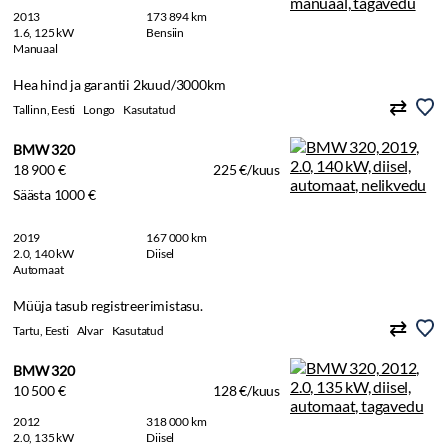
2013
173 894 km
1.6, 125 kW
Bensiin
Manuaal
Hea hind ja garantii 2kuud/3000km
Tallinn, Eesti
Longo
Kasutatud
BMW 320
18 900 €
225 €/kuus
Säästa 1000 €
2019
167 000 km
2.0, 140 kW
Diisel
Automaat
Müüja tasub registreerimistasu.
Tartu, Eesti
Alvar
Kasutatud
BMW 320
10 500 €
128 €/kuus
2012
318 000 km
2.0, 135 kW
Diisel