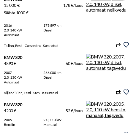
15 000 €
178 €/kuus
Säästa 1000 €
2016
173 897 km
2.0, 140 kW
Diisel
Automaat
Tallinn, Eesti
Cassandra
Kasutatud
BMW 320
4890 €
60 €/kuus
2007
266 000 km
2.0, 130 kW
Diisel
Automaat
Viljandi Linn, Eesti
Sten
Kasutatud
BMW 320
4200 €
52 €/kuus
2005
2.0, 110 kW
Bensiin
Manuaal