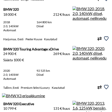
BMW 320
18 000 €
212 €/kuus
2018
164 800 km
2.0, 140 kW
Diisel
Automaat
Harjumaa , Eesti
Peeter Kuuse
Kasutatud
BMW 320 Touring Advantage xDrive
24 900 €
269 €/kuus
Säästa 1000 €
2020
92 525 km
2.0, 140 kW
Diisel
Automaat
Tallinn, Eesti
Premium Select Luxury
Kasutatud
BMW 320 Executive
10 799 €
131 €/kuus