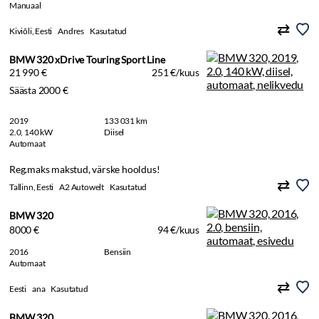
Manuaal
Kiviõli, Eesti
Andres
Kasutatud
BMW 320 xDrive Touring Sport Line
21 990 €
251 €/kuus
Säästa 2000 €
2019
133 031 km
2.0, 140 kW
Diisel
Automaat
Reg.maks makstud, värske hooldus!
Tallinn, Eesti
A2 Autowelt
Kasutatud
BMW 320
8000 €
94 €/kuus
2016
Bensiin
Automaat
Eesti
ana
Kasutatud
BMW 320