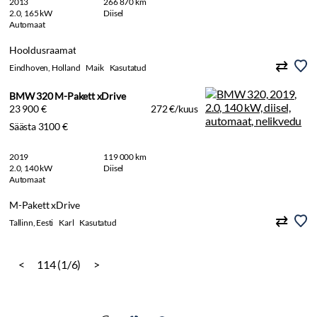
2013
266 870 km
2.0, 165 kW
Diisel
Automaat
Hooldusraamat
Eindhoven, Holland
Maik
Kasutatud
BMW 320 M-Pakett xDrive
23 900 €
272 €/kuus
Säästa 3100 €
2019
119 000 km
2.0, 140 kW
Diisel
Automaat
M-Pakett xDrive
Tallinn, Eesti
Karl
Kasutatud
<
114 (1/6)
>