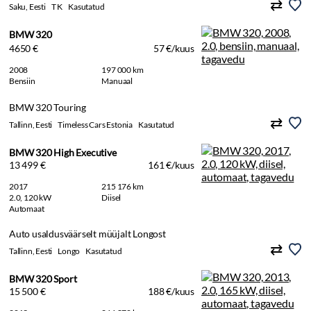
Saku, Eesti
T K
Kasutatud
BMW 320
4650 €
57 €/kuus
2008
197 000 km
Bensiin
Manuaal
BMW 320 Touring
Tallinn, Eesti
Timeless Cars Estonia
Kasutatud
BMW 320 High Executive
13 499 €
161 €/kuus
2017
215 176 km
2.0, 120 kW
Diisel
Automaat
Auto usaldusväärselt müüjalt Longost
Tallinn, Eesti
Longo
Kasutatud
BMW 320 Sport
15 500 €
188 €/kuus