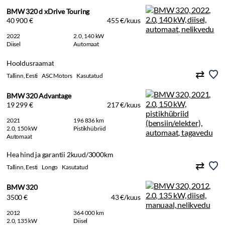
BMW 320 d xDrive Touring
40 900 €
455 €/kuus
2022
2.0, 140 kW
Diisel
Automaat
Hooldusraamat
Tallinn, Eesti
ASC Motors
Kasutatud
BMW 320 Advantage
19 299 €
217 €/kuus
2021
196 836 km
2.0, 150 kW
Pistikhübriid
Automaat
Hea hind ja garantii 2kuud/3000km
Tallinn, Eesti
Longo
Kasutatud
BMW 320
3500 €
43 €/kuus
2012
364 000 km
2.0, 135 kW
Diisel