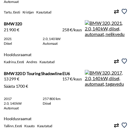
Automaat
Tartu, Eesti
Kristjan
Kasutatud
BMW 320
21 900 €
258 €/kuus
2021
2.0, 140 kW
Diisel
Automaat
Hooldusraamat
Kadrina, Eesti
Andres
Kasutatud
BMW 320 D Touring Shadowline EU6
13 299 €
157 €/kuus
Säästa 1700 €
2017
257 800 km
2.0, 140 kW
Diisel
Automaat
Hooldusraamat
Tallinn, Eesti
Ksauto
Kasutatud