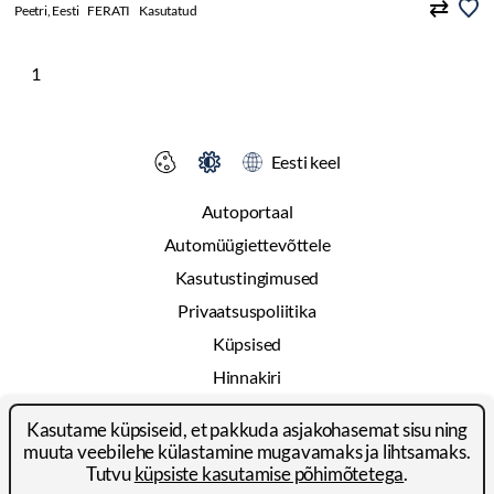
Peetri, Eesti
FERATI
Kasutatud
1
Eesti keel
Autoportaal
Automüügiettevõttele
Kasutustingimused
Privaatsuspoliitika
Küpsised
Hinnakiri
Reklaam
Kasutame küpsiseid, et pakkuda asjakohasemat sisu ning
Kontakt
muuta veebilehe külastamine mugavamaks ja lihtsamaks.
Tutvu
küpsiste kasutamise põhimõtetega
.
© 2024-2026 Autoportal Platforms OÜ