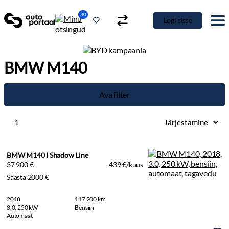
30
Logi sisse
BMW M140
Ava filter
1
BMW M140 I Shadow Line
37 900 €
439 €/kuus
Säästa 2000 €
2018
117 200 km
3.0, 250 kW
Bensiin
Automaat