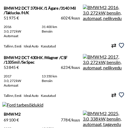
BMW M2 DCT 370HK /1 Ägare /3140 Mil
/Taklucka /H/K
51 975 €
602 €/kuus
2016
31 400 km
3.0, 272 kW
Bensiin
Automaat
Tallinn, Eesti
Ideal Auto
Kasutatud
BMW M2 DCT 430HK /Wagner /CSF
/1335mil /Se Spec
53 845 €
623 €/kuus
2017
13 350 km
3.0, 272 kW
Bensiin
Automaat
Tallinn, Eesti
Ideal Auto
Kasutatud
BMW M2
69 100 €
778 €/kuus