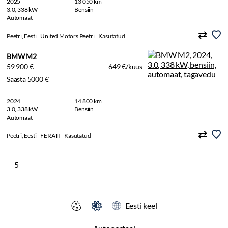
2025
13 050 km
3.0, 338 kW
Bensiin
Automaat
Peetri, Eesti
United Motors Peetri
Kasutatud
BMW M2
59 900 €
649 €/kuus
Säästa 5000 €
2024
14 800 km
3.0, 338 kW
Bensiin
Automaat
Peetri, Eesti
FERATI
Kasutatud
5
Eesti keel