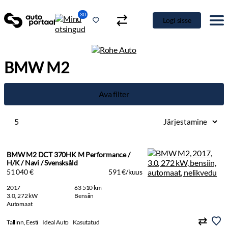
30
Logi sisse
BMW M2
Ava filter
5
BMW M2 DCT 370HK M Performance /
H/K / Navi / Svensksåld
51 040 €
591 €/kuus
2017
63 510 km
3.0, 272 kW
Bensiin
Automaat
Tallinn, Eesti
Ideal Auto
Kasutatud