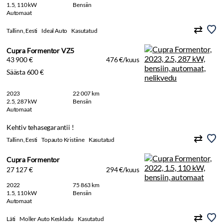
1.5, 110 kW
Bensiin
Automaat
Tallinn, Eesti
Ideal Auto
Kasutatud
Cupra Formentor VZ5
43 900 €
476 €/kuus
Säästa 600 €
2023
22 007 km
2.5, 287 kW
Bensiin
Automaat
Kehtiv tehasegarantii !
Tallinn, Eesti
Topauto Kristiine
Kasutatud
Cupra Formentor
27 127 €
294 €/kuus
2022
75 863 km
1.5, 110 kW
Bensiin
Automaat
Läti
Moller Auto Keskladu
Kasutatud