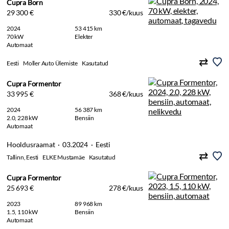
Cupra Born
29 300 €
330 €/kuus
2024
53 415 km
70 kW
Elekter
Automaat
Eesti
Moller Auto Ülemiste
Kasutatud
Cupra Formentor
33 995 €
368 €/kuus
2024
56 387 km
2.0, 228 kW
Bensiin
Automaat
Hooldusraamat · 03.2024 · Eesti
Tallinn, Eesti
ELKE Mustamäe
Kasutatud
Cupra Formentor
25 693 €
278 €/kuus
2023
89 968 km
1.5, 110 kW
Bensiin
Automaat