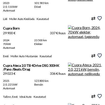
2023
101 583 km
2.0, 110 kW
Diisel
Automaat
Läti
Moller Auto Keskladu
Kasutatud
Cupra Born
29 900 €
337 €/kuus
2024
23 500 km
70 kW
Elekter
Automaat
Eesti
Moller Auto Mustamäe
Kasutatud
Cupra Ateca 2.0 TSI 4Drive DSG 300HK
/Pano /Beats /Drag
29 023 €
336 €/kuus
2021
123 800 km
2.0, 221 kW
Bensiin
Automaat
Tallinn, Eesti
Ideal Auto
Kasutatud