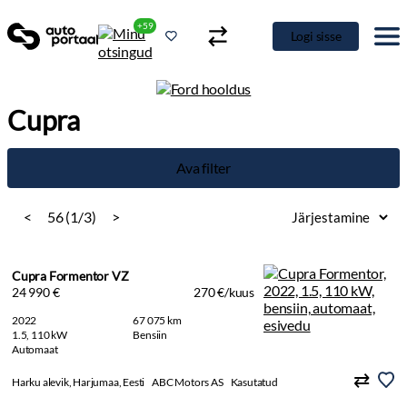
+59
Logi sisse
Cupra
Ava filter
<
56 (1/3)
>
Cupra Formentor VZ
24 990 €
270 €/kuus
2022
67 075 km
1.5, 110 kW
Bensiin
Automaat
Harku alevik, Harjumaa, Eesti
ABC Motors AS
Kasutatud