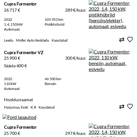
Cupra Formentor
26 717 €
289 €/kuus
2022
105 953 km
1.4, 150 kW
Pistikhübriid
Automaat
Leedu
Moller Auto Keskladu
Kasutatud
Cupra Formentor VZ
25 900 €
300 €/kuus
Säästa 600 €
2022
46 500 km
110 kW
Bensiin
Automaat
Hooldusraamat
Harjumaa, Eesti
K.R
Kasutatud
Cupra Formentor
25 700 €
297 €/kuus