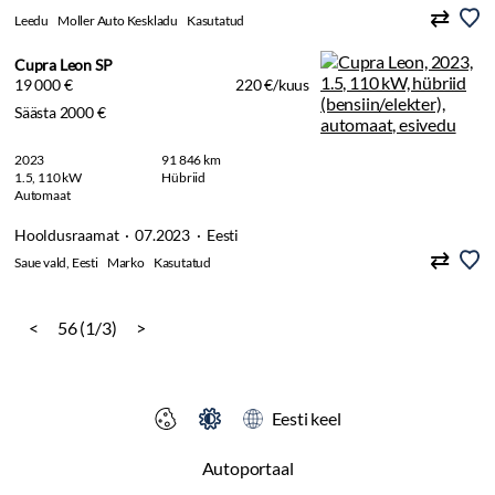
Leedu
Moller Auto Keskladu
Kasutatud
Cupra Leon SP
19 000 €
220 €/kuus
Säästa 2000 €
2023
91 846 km
1.5, 110 kW
Hübriid
Automaat
Hooldusraamat · 07.2023 · Eesti
Saue vald, Eesti
Marko
Kasutatud
<
56 (1/3)
>
Eesti keel
Autoportaal