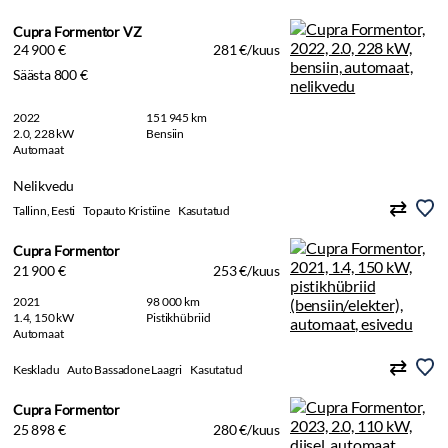
Cupra Formentor VZ
24 900 €
281 €/kuus
Säästa 800 €
2022
151 945 km
2.0, 228 kW
Bensiin
Automaat
Nelikvedu
Tallinn, Eesti
Topauto Kristiine
Kasutatud
Cupra Formentor
21 900 €
253 €/kuus
2021
98 000 km
1.4, 150 kW
Pistikhübriid
Automaat
Keskladu
Auto Bassadone Laagri
Kasutatud
Cupra Formentor
25 898 €
280 €/kuus