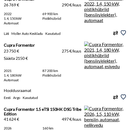
26 769 €
290 €/kuus
2022
69 900 km
1.4, 150 kW
Pistikhübriid
Automaat
Läti
Moller Auto Keskladu
Kasutatud
Cupra Formentor
23 750 €
275 €/kuus
Säästa 2150 €
2021
87 200 km
1.4, 180 kW
Pistikhübriid
Automaat
Hooldusraamat
Eesti
Argo
Kasutatud
Cupra Formentor 1.5 eTSI 150HK DSG Tribe
Edition
41 624 €
497 €/kuus
2026
160 km