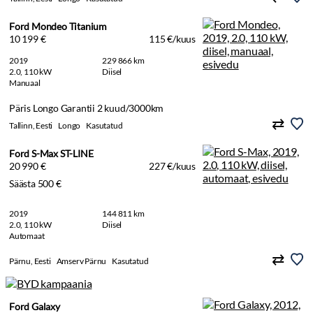
Ford Mondeo Titanium
10 199 €
115 €/kuus
2019
229 866 km
2.0, 110 kW
Diisel
Manuaal
Päris Longo Garantii 2 kuud/3000km
Tallinn, Eesti
Longo
Kasutatud
Ford S-Max ST-LINE
20 990 €
227 €/kuus
Säästa 500 €
2019
144 811 km
2.0, 110 kW
Diisel
Automaat
Pärnu, Eesti
Amserv Pärnu
Kasutatud
Ford Galaxy