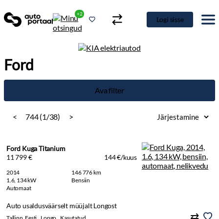
+2
Logi sisse
Ford
Ava filter
<
744 (1/38)
>
Ford Kuga Titanium
11 799 €
144 €/kuus
2014
146 776 km
1.6, 134 kW
Bensiin
Automaat
Auto usaldusväärselt müüjalt Longost
Tallinn, Eesti
Longo
Kasutatud