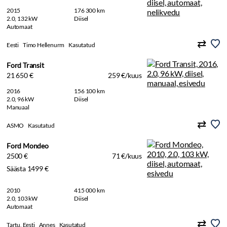
2015
176 300 km
2.0, 132 kW
Diisel
Automaat
Eesti
Timo Hellenurm
Kasutatud
Ford Transit
21 650 €
259 €/kuus
2016
156 100 km
2.0, 96 kW
Diisel
Manuaal
ASMO
Kasutatud
Ford Mondeo
2500 €
71 €/kuus
Säästa 1499 €
2010
415 000 km
2.0, 103 kW
Diisel
Automaat
Tartu, Eesti
Annes
Kasutatud