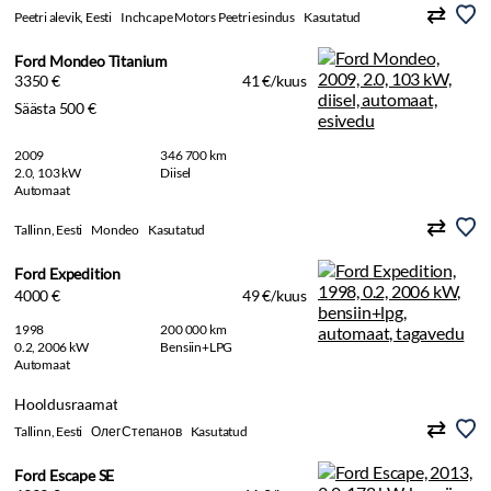
Peetri alevik, Eesti
Inchcape Motors Peetri esindus
Kasutatud
Ford Mondeo Titanium
3350 €
41 €/kuus
Säästa 500 €
2009
346 700 km
2.0, 103 kW
Diisel
Automaat
Tallinn, Eesti
Mondeo
Kasutatud
Ford Expedition
4000 €
49 €/kuus
1998
200 000 km
0.2, 2006 kW
Bensiin+LPG
Automaat
Hooldusraamat
Tallinn, Eesti
Олег Степанов
Kasutatud
Ford Escape SE