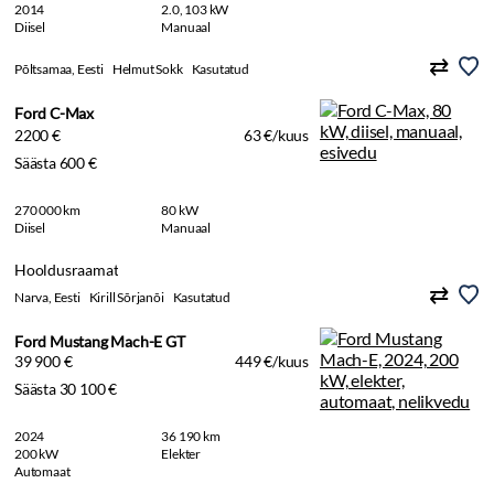
2014
2.0, 103 kW
Diisel
Manuaal
Põltsamaa, Eesti
Helmut Sokk
Kasutatud
Ford C-Max
2200 €
63 €/kuus
Säästa 600 €
270 000 km
80 kW
Diisel
Manuaal
Hooldusraamat
Narva, Eesti
Kirill Sõrjanõi
Kasutatud
Ford Mustang Mach-E GT
39 900 €
449 €/kuus
Säästa 30 100 €
2024
36 190 km
200 kW
Elekter
Automaat