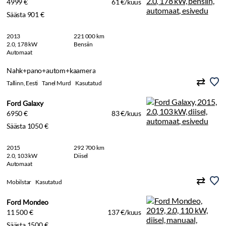
4999 €
61 €/kuus
Säästa 901 €
2013
221 000 km
2.0, 178 kW
Bensiin
Automaat
Nahk+pano+autom+kaamera
Tallinn, Eesti
Tanel Murd
Kasutatud
Ford Galaxy
6950 €
83 €/kuus
Säästa 1050 €
2015
292 700 km
2.0, 103 kW
Diisel
Automaat
Mobilstar
Kasutatud
Ford Mondeo
11 500 €
137 €/kuus
Säästa 1500 €