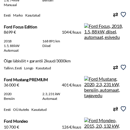
1.6, 74 kW
Bensiin
Manuaal
Eesti
Marko
Kasutatud
Ford Focus Edition
8699 €
104 €/kuus
2018
168 891 km
1.5, 88 kW
Diisel
Automaat
Õige läbisõit + garantii 2kuud/3000km
Tallinn, Eesti
Longo
Kasutatud
Ford Mustang PREMIUM
36 000 €
401 €/kuus
2020
2.3, 231 kW
Bensiin
Automaat
Eesti
OÜ Auteks
Kasutatud
Ford Mondeo
10 700 €
126 €/kuus