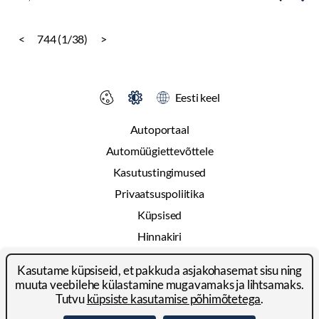
<
744 (1/38)
>
Eesti keel
Autoportaal
Automüügiettevõttele
Kasutustingimused
Privaatsuspoliitika
Küpsised
Hinnakiri
Reklaam
Kasutame küpsiseid, et pakkuda asjakohasemat sisu ning
Kontakt
muuta veebilehe külastamine mugavamaks ja lihtsamaks.
Tutvu
küpsiste kasutamise põhimõtetega
.
© 2024-2026 Autoportal Platforms OÜ