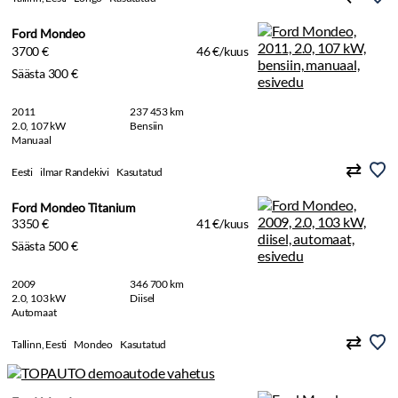
Ford Mondeo
3700 €
46 €/kuus
Säästa 300 €
2011
237 453 km
2.0, 107 kW
Bensiin
Manuaal
Eesti
ilmar Randekivi
Kasutatud
Ford Mondeo Titanium
3350 €
41 €/kuus
Säästa 500 €
2009
346 700 km
2.0, 103 kW
Diisel
Automaat
Tallinn, Eesti
Mondeo
Kasutatud