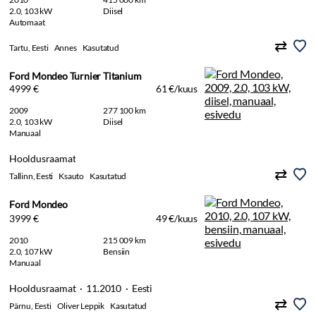
2.0, 103 kW
Diisel
Automaat
Tartu, Eesti
Annes
Kasutatud
Ford Mondeo Turnier Titanium
4999 €
61 €/kuus
2009
277 100 km
2.0, 103 kW
Diisel
Manuaal
Hooldusraamat
Tallinn, Eesti
Ksauto
Kasutatud
Ford Mondeo
3999 €
49 €/kuus
2010
215 009 km
2.0, 107 kW
Bensiin
Manuaal
Hooldusraamat · 11.2010 · Eesti
Pärnu, Eesti
Oliver Leppik
Kasutatud