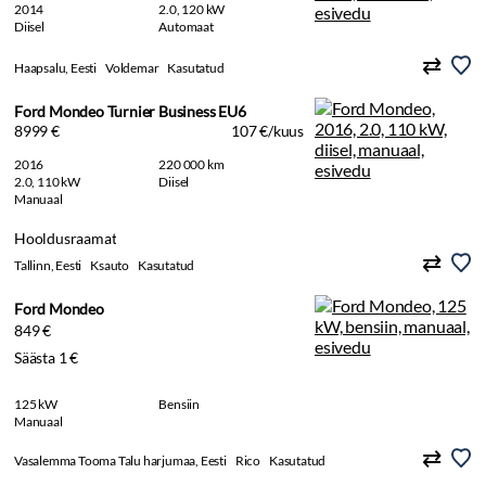
2014
2.0, 120 kW
Diisel
Automaat
Haapsalu, Eesti
Voldemar
Kasutatud
Ford Mondeo Turnier Business EU6
8999 €
107 €/kuus
2016
220 000 km
2.0, 110 kW
Diisel
Manuaal
Hooldusraamat
Tallinn, Eesti
Ksauto
Kasutatud
Ford Mondeo
849 €
Säästa 1 €
125 kW
Bensiin
Manuaal
Vasalemma Tooma Talu harjumaa, Eesti
Rico
Kasutatud