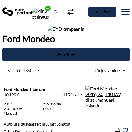
+4
Logi sisse
Ford Mondeo
Ava filter
<
59 (1/3)
>
Ford Mondeo Titanium
10 199 €
115 €/kuus
2019
229 866 km
2.0, 110 kW
Diisel
Manuaal
Auto usaldusväärselt müüjalt Longost
Tallinn, Eesti
Longo
Kasutatud