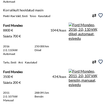
Automaat
Korralikult hooldatud masin
Peetri Rae Vald, Eesti
Toivo
Kasutatud
Ford Mondeo
8800 €
104 €/kuus
Säästa 700 €
2016
250 000 km
2.0, 110 kW
Diisel
Automaat
Tartu, Eesti
Arsi
Kasutatud
Ford Mondeo
3500 €
43 €/kuus
Säästa 200 €
2011
288 091 km
2.0, 107 kW
Bensiin
Manuaal