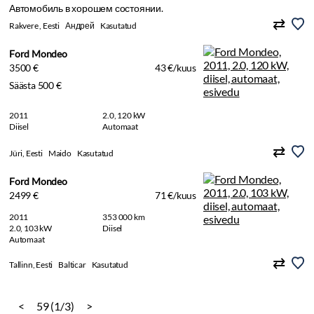
Автомобиль в хорошем состоянии.
Rakvere , Eesti
Андрей
Kasutatud
Ford Mondeo
3500 €
43 €/kuus
Säästa 500 €
2011
2.0, 120 kW
Diisel
Automaat
Jüri, Eesti
Maido
Kasutatud
Ford Mondeo
2499 €
71 €/kuus
2011
353 000 km
2.0, 103 kW
Diisel
Automaat
Tallinn, Eesti
Balticar
Kasutatud
<
59 (1/3)
>