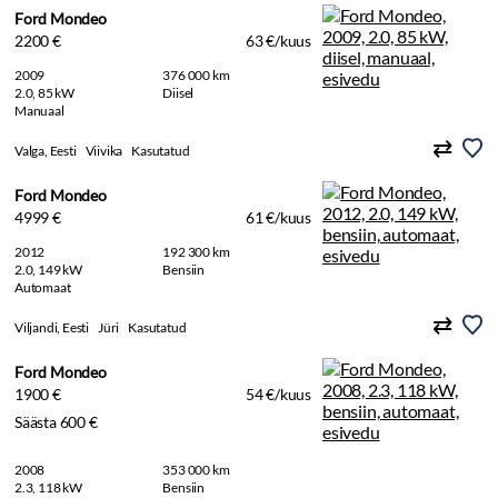
Ford Mondeo
2200 €
63 €/kuus
2009
376 000 km
2.0, 85 kW
Diisel
Manuaal
Valga, Eesti
Viivika
Kasutatud
Ford Mondeo
4999 €
61 €/kuus
2012
192 300 km
2.0, 149 kW
Bensiin
Automaat
Viljandi, Eesti
Jüri
Kasutatud
Ford Mondeo
1900 €
54 €/kuus
Säästa 600 €
2008
353 000 km
2.3, 118 kW
Bensiin