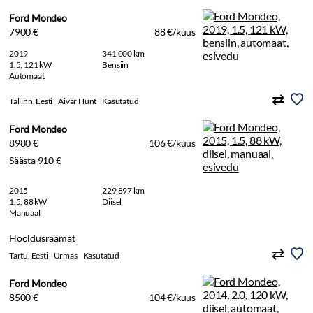
Ford Mondeo
7900 €
88 €/kuus
2019
341 000 km
1.5, 121 kW
Bensiin
Automaat
Tallinn, Eesti
Aivar Hunt
Kasutatud
Ford Mondeo
8980 €
106 €/kuus
Säästa 910 €
2015
229 897 km
1.5, 88 kW
Diisel
Manuaal
Hooldusraamat
Tartu, Eesti
Urmas
Kasutatud
Ford Mondeo
8500 €
104 €/kuus