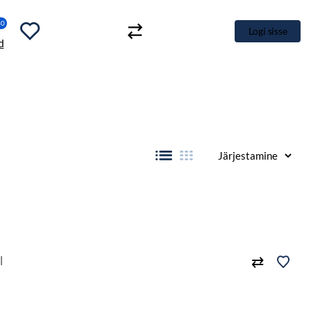
30
Logi sisse