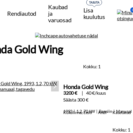
TASUTA
Kaubad
Lisa
Rendiautod
ja
kuulutus
varuosad
da Gold Wing
Kokku:
1
Honda Gold Wing
3200 €
40 €/kuus
Säästa 300 €
1993
1.2, 70 kW
Bensiin
Manuaal
Kukulinna, Eesti
Andi
Kasutatud
Kokku:
1