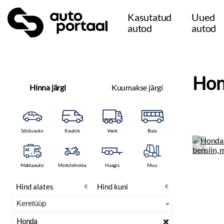
Kasutatud
Uued
autod
autod
Hon
Hinna järgi
Kuumakse järgi
Sõiduauto
Kaubik
Veok
Buss
Matkaauto
Mototehnika
Haagis
Muu
€
€
×
Honda