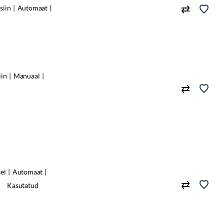
siin
Automaat
iin
Manuaal
sel
Automaat
Kasutatud