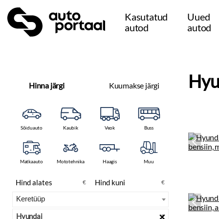
Kasutatud
Uued
autod
autod
Hyu
Hinna järgi
Kuumakse järgi
Sõiduauto
Kaubik
Veok
Buss
Matkaauto
Mototehnika
Haagis
Muu
€
€
×
Hyundai