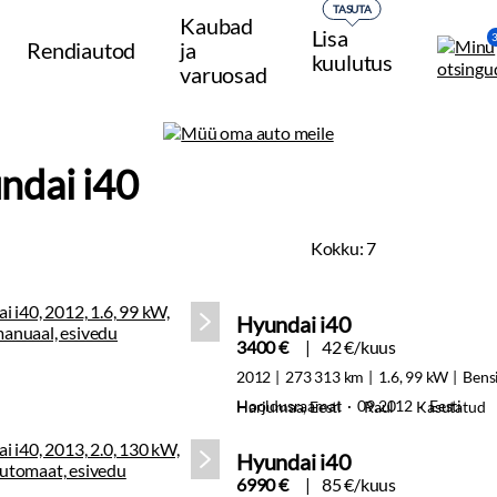
TASUTA
Kaubad
Lisa
Rendiautod
ja
kuulutus
varuosad
ndai i40
Kokku:
7
Hyundai i40
3400 €
42 €/kuus
2012
273 313 km
1.6, 99 kW
Bens
Hooldusraamat · 09.2012 · Eesti
Harjumaa, Eesti
Raul
Kasutatud
Hyundai i40
6990 €
85 €/kuus