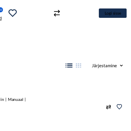
30
Logi sisse
iin
Manuaal