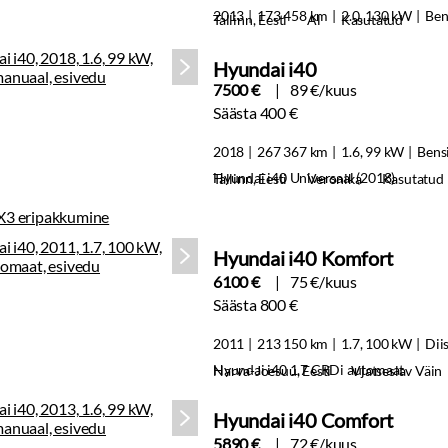
2013
173 458 km
2.0, 130 kW
Ben
Tallinn, Eesti
Al
Kasutatud
Hyundai i40
7500 €
89 €/kuus
Säästa 400 €
2018
267 367 km
1.6, 99 kW
Bens
Hyundai i40 Universaal (2018)
Tallinn, Eesti
Veronika
Kasutatud
Hyundai i40 Komfort
6100 €
75 €/kuus
Säästa 800 €
2011
213 150 km
1.7, 100 kW
Dii
Hyundai i40 1.7 CRDi automaat
Narva-Joesuu, Eesti
Vjatseslav Väin
Hyundai i40 Comfort
5890 €
72 €/kuus