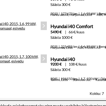
Säästa 300 €
2013
177 673 km
1.6, 99 kW
Bens
Harku alevik, Harjumaa, Eesti
ABC M
Hyundai i40 Comfort
5490 €
66 €/kuus
Säästa 1000 €
2015
221 481 km
1.6, 99 kW
Bens
Harjumaa, Eesti
ABC Motors AS
Hyundai i40
9200 €
108 €/kuus
Säästa 300 €
2015
194 550 km
1.7, 100 kW
Dii
Tallinn, Eesti
Stanislav Juc
Kasuta
Kokku:
7
akkuda asjakohasemat sisu ning muuta veebilehe külastamine 