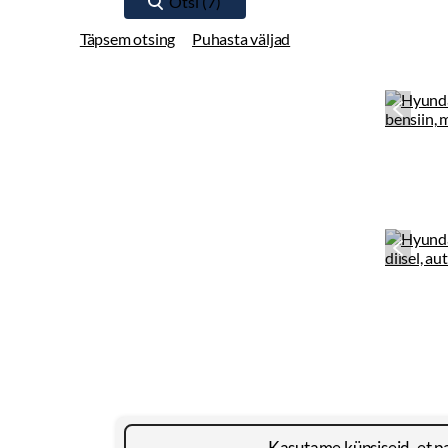
Täpsem otsing
Puhasta väljad
Kasutame küpsiseid, et p