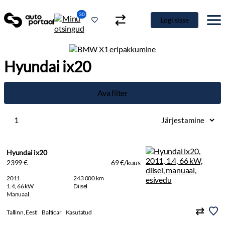
30
Logi sisse
Hyundai ix20
Ava filter
1
Hyundai ix20
2399 €
69 €/kuus
2011
243 000 km
1.4, 66 kW
Diisel
Manuaal
Tallinn, Eesti
Balticar
Kasutatud