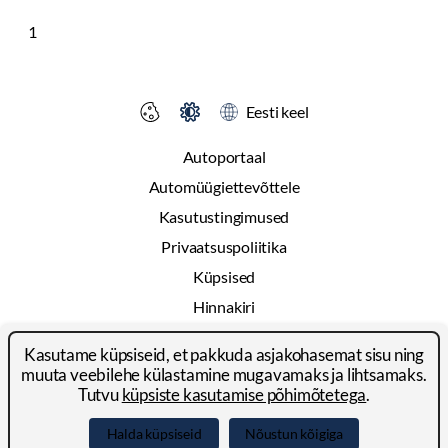
1
Eesti keel
Autoportaal
Automüügiettevõttele
Kasutustingimused
Privaatsuspoliitika
Küpsised
Hinnakiri
Reklaam
Kasutame küpsiseid, et pakkuda asjakohasemat sisu ning
Kontakt
muuta veebilehe külastamine mugavamaks ja lihtsamaks.
Tutvu
küpsiste kasutamise põhimõtetega
.
© 2024-2026 Autoportal Platforms OÜ
Halda küpsiseid
Nõustun kõigiga