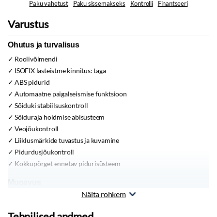
Paku vahetust
Paku sissemakseks
Kontrolli
Finantseeri
Varustus
Ohutus ja turvalisus
Roolivõimendi
ISOFIX lasteistme kinnitus:
taga
ABS pidurid
Automaatne paigalseismise funktsioon
Sõiduki stabiilsuskontroll
Sõiduraja hoidmise abisüsteem
Veojõukontroll
Liiklusmärkide tuvastus ja kuvamine
Pidurdusjõukontroll
Kokkupõrget ennetav pidurisüsteem
Mugavus
Näita rohkem
12V pistikupesa
Võtmeta avamine ja sulgemine
Tehnilised andmed