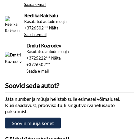
Päevasõidutulede automaatne lülitus
Saada e-mail
Kaugtulede ümberlülitamise assistent
Reelika Raidsalu
Esitulede pesurid
Kasutatud autode müüja
+3726502***
Näita
Rehvid ja veljed
Saada e-mail
Rehvirõhu kontrollsüsteem
Dmitri Kozrodev
Valuveljed:
17"
Kasutatud autode müüja
+3725222***
Näita
+3726502***
Saada e-mail
Soovid seda autot?
Jäta number ja müüja helistab sulle esimesel võimalusel.
Küsi saadavust, proovisõitu, liisingut või vahetusauto
pakkumist.