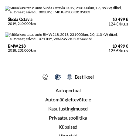
Škoda Octavia
10 499 €
2019, 210 000 km
124 €/kuus
BMW 218
10 499 €
2018, 231 000 km
125 €/kuus
Eesti keel
Autoportaal
Automüügiettevõttele
Kasutustingimused
Privaatsuspoliitika
Küpsised
Hinnakiri