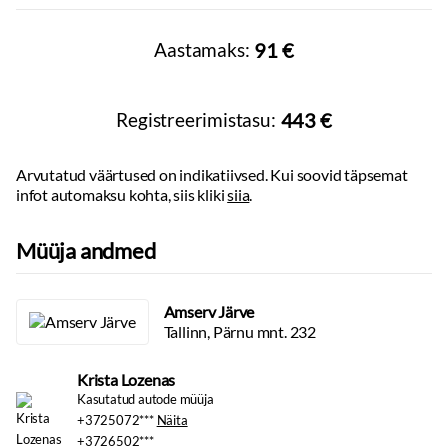
Massid, haagis, teljevahe
Sisustus
Tühimass:
1678
kg
Aastamaks:
91 €
Täismass:
Taskud esiistmete seljatugedes
2100
kg
Kandevõime:
422
kg
Nahkpolster:
must
Teljevahe:
2825
mm
Sildade arv:
2
Registreerimistasu:
443 €
Multimeedia
Ekraan:
ees, puutetundlik
Arvutatud väärtused on indikatiivsed. Kui soovid täpsemat
Käed vabad süsteem
infot automaksu kohta, siis kliki
siia
.
DAB raadio
Autokompuuter
Müüja andmed
Stereo:
originaal, usb pesa, mp3 mängija, aux sisend
Kõlarid
CD mängija
Amserv Järve
Bluetooth
Tallinn, Pärnu mnt. 232
Tuled
Krista Lozenas
Lähituled:
led
Kasutatud autode müüja
Päevatuled:
led
+3725072***
Näita
Udutuled
+3726502***