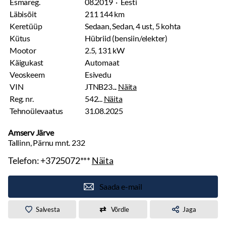
Esmareg.
08.2019 · Eesti
Läbisõit
211 144 km
Keretüüp
Sedaan, Sedan, 4 ust, 5 kohta
Kütus
Hübriid (bensiin/elekter)
Mootor
2.5, 131 kW
Käigukast
Automaat
Veoskeem
Esivedu
VIN
JTNB23...
Näita
Reg. nr.
542...
Näita
Tehnoülevaatus
31.08.2025
Amserv Järve
Tallinn, Pärnu mnt. 232
Telefon:
+3725072***
Näita
Saada e-mail
Salvesta
Võrdle
Jaga