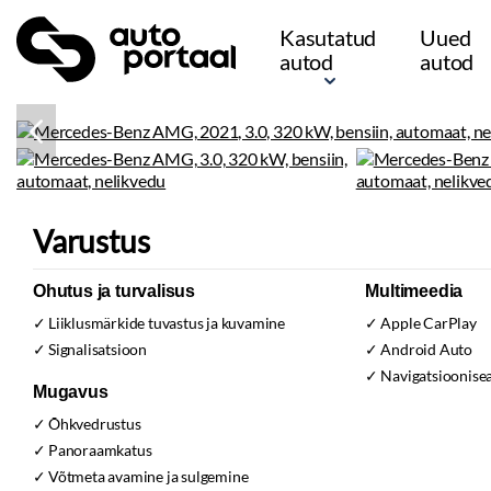
Kasutatud
Uued
autod
autod
Varustus
Ohutus ja turvalisus
Multimeedia
Liiklusmärkide tuvastus ja kuvamine
Apple CarPlay
Signalisatsioon
Android Auto
Navigatsioonise
Mugavus
Õhkvedrustus
Panoraamkatus
Võtmeta avamine ja sulgemine