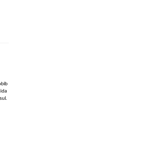
obib
äida
sul.