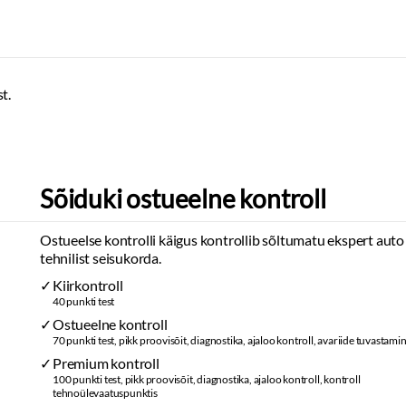
t.
Sõiduki ostueelne kontroll
Ostueelse kontrolli käigus kontrollib sõltumatu ekspert auto
tehnilist seisukorda.
Kiirkontroll
40 punkti test
Ostueelne kontroll
70 punkti test, pikk proovisõit, diagnostika, ajaloo kontroll, avariide tuvastami
Premium kontroll
100 punkti test, pikk proovisõit, diagnostika, ajaloo kontroll, kontroll
tehnoülevaatuspunktis