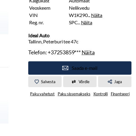
Käigukast
Automaat
Veoskeem
Nelikvedu
VIN
W1K290...
Näita
Reg. nr.
SPC...
Näita
Ideal Auto
Tallinn, Peterburi tee 47c
Telefon:
+37253859***
Näita
Saada e-mail
Salvesta
Võrdle
Jaga
Paku vahetust
Paku sissemakseks
Kontrolli
Finantseeri