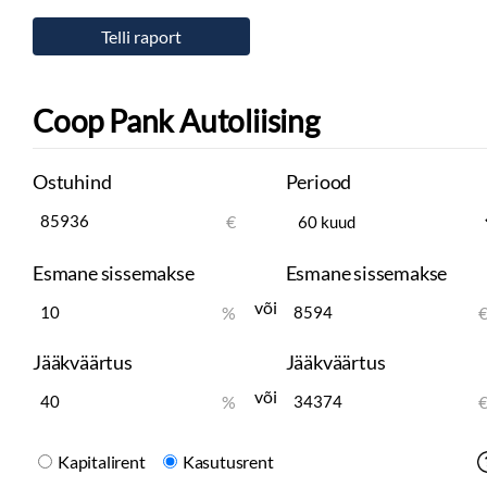
Coop Pank Autoliising
Ostuhind
Periood
€
Esmane sissemakse
Esmane sissemakse
või
%
Jääkväärtus
Jääkväärtus
või
%
Kapitalirent
Kasutusrent