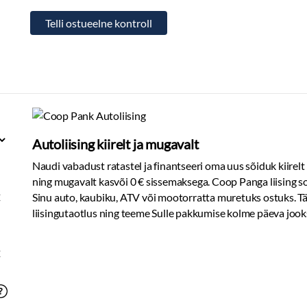
Autoliising kiirelt ja mugavalt
Naudi vabadust ratastel ja finantseeri oma uus sõiduk kiirelt
ning mugavalt kasvõi 0 € sissemaksega. Coop Panga liising s
€
Sinu auto, kaubiku, ATV või mootorratta muretuks ostuks. T
liisingutaotlus ning teeme Sulle pakkumise kolme päeva jook
€