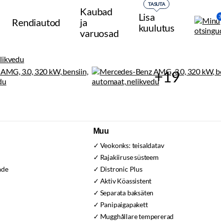
TASUTA
Kaubad
Lisa
Rendiautod
ja
kuulutus
varuosad
+19
Muu
Veokonks:
teisaldatav
Rajakiiruse süsteem
ade
Distronic Plus
Aktiv Köassistent
Separata baksäten
Panipaigapakett
Mugghållare tempererad