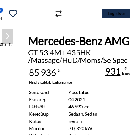
30
Logi sisse
Mercedes-Benz AMG
GT 53 4M+ 435HK
/Massage/HuD/Moms/Se Spec
€
931
85 936
€
kuus
Hind sisaldab käibemaksu
Seisukord
Kasutatud
Esmareg.
04.2021
Läbisõit
46 590 km
Keretüüp
Sedaan, Sedan
Kütus
Bensiin
Mootor
3.0, 320 kW