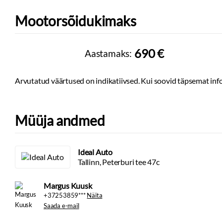
Mootorsõidukimaks
690 €
Aastamaks:
Arvutatud väärtused on indikatiivsed. Kui soovid täpsemat info
Müüja andmed
Ideal Auto
Tallinn, Peterburi tee 47c
Margus Kuusk
+37253859***
Näita
Saada e-mail