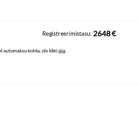
2648 €
Registreerimistasu:
t automaksu kohta, siis kliki
siia
.