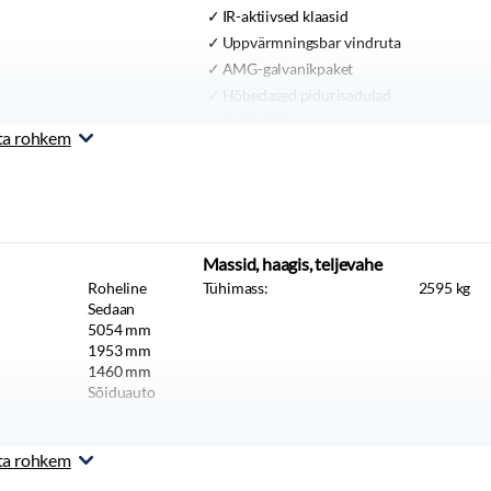
IR-aktiivsed klaasid
Uppvärmningsbar vindruta
AMG-galvanikpaket
Hõbedased pidurisadulad
Agility Select
ta rohkem
AMG-Ratt i Nappa
Juhiabipakett
Õhukvaliteedi pakett
Komfortvärmepaket fram
Akustikkomfortpaket
Massid, haagis, teljevahe
Paket I form och frisk
Roheline
Tühimass:
2595
kg
21" AMG fälgar
Sedaan
5054
mm
Instegslist belyst
1953
mm
1460
mm
Sõiduauto
ta rohkem