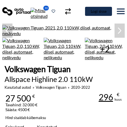
30
Logi sisse
+2
Volkswagen Tiguan
Allspace Highline 2.0 110kW
Kasutatud autod
»
Volkswagen Tiguan
»
2020-2022
€
296
27 500
€
kuus
Tavahind: 32 000 €
Säästa: 4500 €
Hind sisaldab käibemaksu
Seisukord
Kasutatud