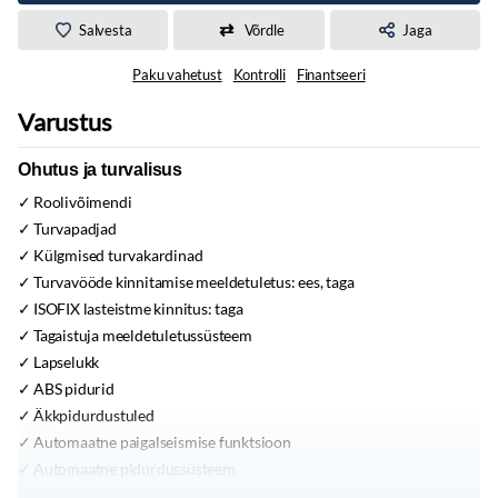
Salvesta
Võrdle
Jaga
Paku vahetust
Kontrolli
Finantseeri
Varustus
Ohutus ja turvalisus
Roolivõimendi
Turvapadjad
Külgmised turvakardinad
Turvavööde kinnitamise meeldetuletus:
ees, taga
ISOFIX lasteistme kinnitus:
taga
Tagaistuja meeldetuletussüsteem
Lapselukk
ABS pidurid
Äkkpidurdustuled
Automaatne paigalseismise funktsioon
Automaatne pidurdussüsteem
Automaatsed ohutuled