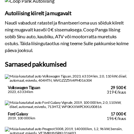
Autoliising kiirelt ja mugavalt
Naudi vabadust ratastel ja finantseeri oma uus sõiduk kiirelt
ning mugavalt kasvõi 0 € sissemaksega. Coop Panga liising
sobib Sinu auto, kaubiku, ATV või mootorratta muretuks
ostuks. Täida liisingutaotlus ning teeme Sulle pakkumise kolme
päeva jooksul.
Sarnased pakkumised
Volkswagen Tiguan
29 500 €
2023, 63 334 km
319 €/kuus
Ford Galaxy
17 000 €
2019, 100 000 km
196 €/kuus