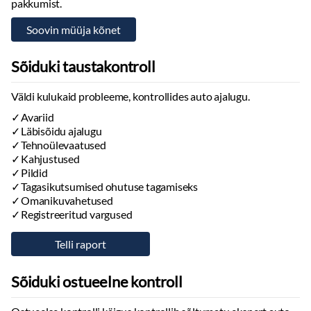
pakkumist.
Välistemperatuuri näidik
Vihmaandur
Kohandatav meeleoluvalgustus
Kesklukustus
Sõiduki taustakontroll
Automaatse soojendusega esiklaasi pesurid
Aknapesuvedeliku taseme näidik
Väldi kulukaid probleeme, kontrollides auto ajalugu.
Tagaklaasi soojendus
Avariid
Eraldi kliimaseade tagaistmetele
Läbisõidu ajalugu
Tehnoülevaatused
Sisustus
Kahjustused
Iluliistud salongis
Pildid
Tagasikutsumised ohutuse tagamiseks
Taskud esiistmete seljatugedes
Omanikuvahetused
Jalamatid:
kumm
Registreeritud vargused
Sahtlid esiistmete all
Pagasiruumi matt:
kumm
Armatuurlaud
Veluurpolster
Sõiduki ostueelne kontroll
Multimeedia