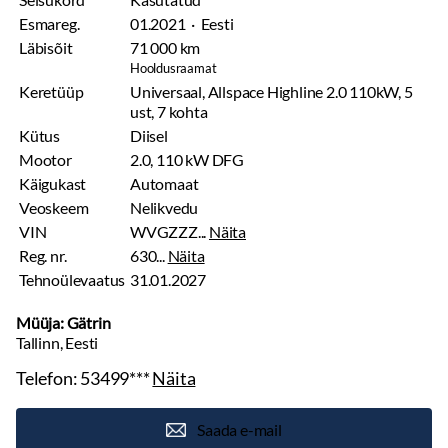
Esmareg.
01.2021 · Eesti
Läbisõit
71 000 km
Hooldusraamat
Keretüüp
Universaal, Allspace Highline 2.0 110kW, 5
ust, 7 kohta
Kütus
Diisel
Mootor
2.0, 110 kW DFG
Käigukast
Automaat
Veoskeem
Nelikvedu
VIN
WVGZZZ...
Näita
Reg. nr.
630...
Näita
Tehnoülevaatus
31.01.2027
Müüja: Gätrin
Tallinn, Eesti
Telefon:
53499***
Näita
Saada e-mail