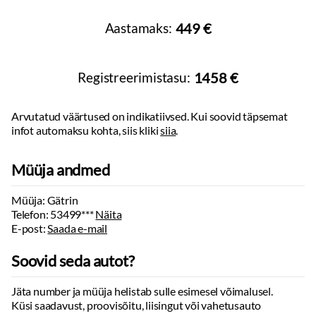
Välispeeglid:
elektrilised, soojendusega, kokkuklapitavad
Kõrgus:
1658
mm
Tahavaatepeegel
Sõiduki kategooria:
M1
Aastamaks:
449 €
Sõiduki tüüp:
Püsikiiruse hoidja
Sõiduauto
Parkimiskaamera:
ees, taga
Massid, haagis, teljevahe
Parkimisandurid:
ees, taga
Tühimass:
1904
kg
Registreerimistasu:
1458 €
Täismass:
2530
kg
Digitaalne näidikutepaneel
Kandevõime:
626
kg
Reguleeritav roolisammas:
kõrgus
Haagis piduritega:
2500
kg
Arvutatud väärtused on indikatiivsed. Kui soovid täpsemat
Rool:
soojendusega
Haagis piduriteta:
750
kg
infot automaksu kohta, siis kliki
siia
.
Elektriliselt reguleeritavad istmed:
ees
Teljevahe:
2787
mm
Sildade arv:
2
Reguleeritava kõrgusega istmed
Müüja andmed
Istmesoojendused:
ees
Kaassõitja istme seljatugi allaklapitav
Müüja: Gätrin
Tagaistme seljatugi allaklapitav
Telefon:
53499***
Näita
Comfort istmed:
ees, taga
E-post:
Saada e-mail
Käetugi ees:
reguleeritav, laekaga
Elektrilised akende tõstukid:
ees, taga
Soovid seda autot?
Toonitud klaasid
Peeglid päikesesirmides:
valgustusega
Jäta number ja müüja helistab sulle esimesel võimalusel.
Küsi saadavust, proovisõitu, liisingut või vahetusauto
Kohtvalgustid:
valitav värvitoon