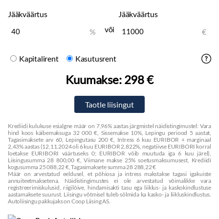
Veokonks
Jääkväärtus
Jääkväärtus
või
%
€
Kapitalirent
Kasutusrent
Kuumakse:
298 €
Krediidi kulukuse esialgne määr on 7,96% aastas järgmistel näidistingimustel: Vara
hind koos käibemaksuga 32 000 €, Sissemakse 10%, Lepingu periood 5 aastat,
Tagasimaksete arv 60, Lepingutasu 200 €, Intress 6 kuu EURIBOR + marginaal
2,43% aastas (12.11.2024 oli 6 kuu EURIBOR 2,822%, negatiivse EURIBORI korral
loetakse EURIBORI väärtuseks 0; EURIBOR võib muutuda iga 6 kuu järel),
Liisingusumma 28 800,00 €, Viimane makse 25% soetusmaksumusest, Krediidi
kogusumma 25 088,22 €, Tagasimaksete summa 28 288,22 €
Määr on arvestatud eeldusel, et põhiosa ja intress makstakse tagasi igakuiste
annuiteetmaksetena. Näidistingimustes ei ole arvestatud võimalikke vara
registreerimiskulusid, riigilõive, hindamisakti tasu ega liiklus- ja kaskokindlustuse
aastamaksete suurust. Liisingu võtmisel tuleb sõlmida ka kasko- ja liikluskindlustus.
Autoliisingu pakkujaks on Coop Liising AS.