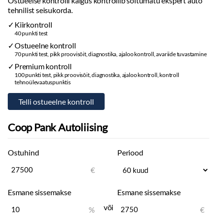
Ostueelse kontrolli käigus kontrollib sõltumatu ekspert auto
Apple CarPlay
tehnilist seisukorda.
Käed vabad süsteem
Kiirkontroll
Autokompuuter
40 punkti test
Kõlarid
Ostueelne kontroll
CD mängija
70 punkti test, pikk proovisõit, diagnostika, ajaloo kontroll, avariide tuvastamine
Bluetooth
Premium kontroll
100 punkti test, pikk proovisõit, diagnostika, ajaloo kontroll, kontroll
Tuled
tehnoülevaatuspunktis
Päevatuled
Päevasõidutulede automaatne lülitus
Esitulede pesurid
Coop Pank Autoliising
Rehvid ja veljed
Ostuhind
Suverehvid
Periood
Valuveljed
€
Kaasa talverehvid:
lamellrehvid
Kaasa valuveljed
Esmane sissemakse
Esmane sissemakse
Muu
või
%
€