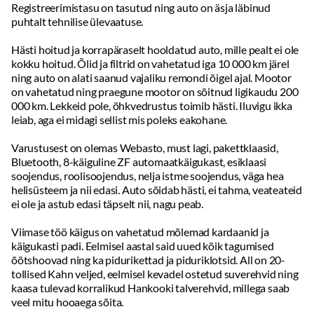
Registreerimistasu on tasutud ning auto on äsja läbinud
Kõrgus:
1784
mm
Välispeeglid:
elektrilised, soojendusega, mäluga, isetumenevad,
Sõiduki kategooria:
puhtalt tehnilise ülevaatuse.
M1G
kokkuklapitavad
Sõiduki tüüp:
Sõiduauto
Tahavaatepeegel:
isetumenev
Hästi hoitud ja korrapäraselt hooldatud auto, mille pealt ei ole
Massid, haagis, teljevahe
kokku hoitud. Õlid ja filtrid on vahetatud iga 10 000 km järel
Püsikiiruse hoidja
Tühimass:
2610
kg
ning auto on alati saanud vajaliku remondi õigel ajal. Mootor
Parkimiskaamera:
taga
Täismass:
3175
kg
on vahetatud ning praegune mootor on sõitnud ligikaudu 200
Parkimisandurid:
ees, taga
Kandevõime:
565
kg
000 km. Lekkeid pole, õhkvedrustus toimib hästi. Iluvigu ikka
Haagis piduritega:
3500
kg
Follow Me Home’i funktsiooniga esituled
leiab, aga ei midagi sellist mis poleks eakohane.
Haagis piduriteta:
750
kg
Reguleeritav roolisammas:
kõrgus, sügavus, elektriline, mäluga
Teljevahe:
2745
mm
Varustusest on olemas Webasto, must lagi, pakettklaasid,
Rool:
multifunktsionaalne, nahkkattega, soojendusega
Sildade arv:
2
Bluetooth, 8-käiguline ZF automaatkäigukast, esiklaasi
Rattavalem:
Käiguvahetus roolilt
4x4
soojendus, roolisoojendus, nelja istme soojendus, väga hea
Elektriliselt reguleeritavad istmed:
mäluga, ees
helisüsteem ja nii edasi. Auto sõidab hästi, ei tahma, veateateid
Õhuga reguleeritavad istmed
ei ole ja astub edasi täpselt nii, nagu peab.
Reguleeritava kõrgusega istmed
Viimase töö käigus on vahetatud mõlemad kardaanid ja
Reguleeritava kumerusega seljatugi
käigukasti padi. Eelmisel aastal said uued kõik tagumised
Istmesoojendused:
ees, taga
õõtshoovad ning ka pidurikettad ja piduriklotsid. All on 20-
Tagaistme seljatugi allaklapitav
tollised Kahn veljed, eelmisel kevadel ostetud suverehvid ning
Comfort istmed
kaasa tulevad korralikud Hankooki talverehvid, millega saab
Käetugi ees:
reguleeritav, laekaga
veel mitu hooaega sõita.