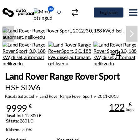
30
Logi sisse
+4
Land Rover Range Rover Sport
HSE SDV6
Kasutatud autod
»
Land Rover Range Rover Sport
»
2011-2013
€
122
9999
€
kuus
Tavahind: 12 800 €
Säästa: 2801 €
Käibemaks 0%
Seisukord
Kasutatud