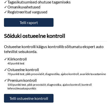
Tagasikutsumised ohutuse tagamiseks
Stereo:
originaal, usb pesa, mälukaardi pesa, aux sisend
Omanikuvahetused
Helivõimendi
Registreeritud vargused
Kõlarid
Subwoofer
CD mängija
DVD mängija
Sõiduki ostueelne kontroll
Bluetooth
Ostueelse kontrolli käigus kontrollib sõltumatu ekspert auto
Tuled
tehnilist seisukorda.
Päevatuled:
led
Kiirkontroll
Kurvituled
40 punkti test
Udutuled
Ostueelne kontroll
Suunatuled:
led, dünaamilised
70 punkti test, pikk proovisõit, diagnostika, ajaloo kontroll, avariide tuvastamine
Tagumised tuled:
led
Premium kontroll
Päevasõidutulede automaatne lülitus
100 punkti test, pikk proovisõit, diagnostika, ajaloo kontroll, kontroll
tehnoülevaatuspunktis
Kaugtulede ümberlülitamise assistent
Tulede korrektor:
automaatne
Esitulede pesurid