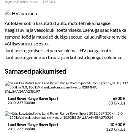
tagasimaksete summa 11 178,96 €.
Autolaen sobib kasutatud auto, mototehnika, haagise,
haagissuvila ja veesõiduki soetamiseks. Laenuga saad katta ka
remonditööd ja muud sõidukiga seotud kulud, näiteks rehvide
või lisavarustuse ostu.
Taotluse tegemiseks ei pea sul olema LHV pangakontot.
Taotluse tegemine on tasuta ja ei kohusta lepingut sõlmima.
Sarnased pakkumised
Land Rover Range Rover Sport
6800 €
2010, 337 500 km
83 €/kuus
Land Rover Range Rover Sport
10 500 €
2011, 367 350 km
128 €/kuus