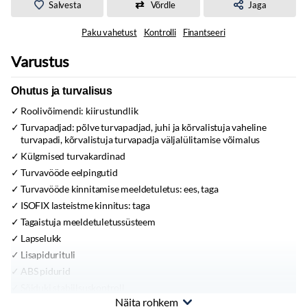
Salvesta
Võrdle
Jaga
Paku vahetust
Kontrolli
Finantseeri
Varustus
Ohutus ja turvalisus
Roolivõimendi:
kiirustundlik
Turvapadjad:
põlve turvapadjad, juhi ja kõrvalistuja vaheline
turvapadi, kõrvalistuja turvapadja väljalülitamise võimalus
Külgmised turvakardinad
Turvavööde eelpingutid
Turvavööde kinnitamise meeldetuletus:
ees, taga
ISOFIX lasteistme kinnitus:
taga
Tagaistuja meeldetuletussüsteem
Lapselukk
Lisapidurituli
ABS pidurid
Sõiduki stabiilsuskontroll
Näita rohkem
Veojõukontroll