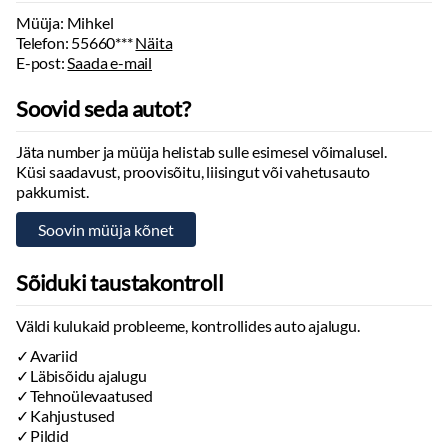
Sisustus
Müüja: Mihkel
Iluliistud salongis
Telefon:
55660***
Näita
Taskud esiistmete seljatugedes
E-post:
Saada e-mail
Jalamatid:
kumm
Topsihoidjad:
ees, külgedel, taga
Soovid seda autot?
Käigukanginupp
Käsipidurikang
Jäta number ja müüja helistab sulle esimesel võimalusel.
Küsi saadavust, proovisõitu, liisingut või vahetusauto
Armatuurlaud:
nahkkattega
pakkumist.
Keskkonsool:
nahkkattega
Laepolster:
tume, tekstiil
Nahkpolster:
pruun
Tekstiilpolster
Sõiduki taustakontroll
Valgustuspakett
Väldi kulukaid probleeme, kontrollides auto ajalugu.
Multimeedia
Avariid
Ekraan:
ees, puutetundlik
Läbisõidu ajalugu
Navigatsiooniseade:
kaardiga, häälkäsklustega
Tehnoülevaatused
Käed vabad süsteem
Kahjustused
Autokompuuter
Pildid