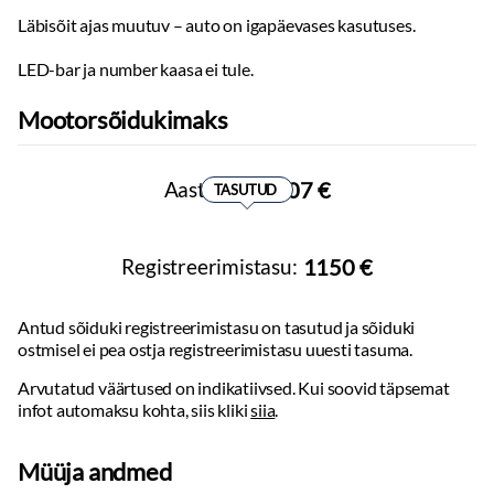
Käetugi taga
Läbisõit ajas muutuv – auto on igapäevases kasutuses.
Elektrilised akende tõstukid:
ees, taga
Toonitud klaasid
LED-bar ja number kaasa ei tule.
Peeglid päikesesirmides:
valgustusega
Uste sisevalgustus
Mootorsõidukimaks
Kohtvalgustid
Välistemperatuuri näidik
Aastamaks:
307 €
Lombituled
TASUTUD
Vihmaandur
Kohandatav meeleoluvalgustus
Registreerimistasu:
1150 €
Kesklukustus:
puldiga
Differentsiaal:
lukk keskel
Automaatse soojendusega esiklaasi pesurid
Antud sõiduki registreerimistasu on tasutud ja sõiduki
Aknapesuvedeliku taseme näidik
ostmisel ei pea ostja registreerimistasu uuesti tasuma.
Salongi lisasoojendus
Arvutatud väärtused on indikatiivsed. Kui soovid täpsemat
Tagaklaasi soojendus
infot automaksu kohta, siis kliki
siia
.
Eraldi kliimaseade tagaistmetele
Talvepakett
Müüja andmed