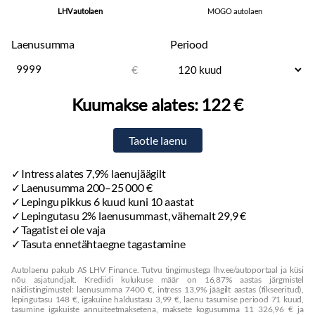
Rehvid ja veljed
LHV autolaen
MOGO autolaen
Varuratas:
täismõõdus
Suverehvid
Laenusumma
Periood
Valuveljed
€
Kaasa talverehvid:
naastrehvid
Kuumakse alates:
122 €
Muu
Karterikaitse
Pagasikate
Kaubakinnituse konksud
Reisiarvesti
Intress alates 7,9% laenujäägilt
Laenusumma 200–25 000 €
Lepingu pikkus 6 kuud kuni 10 aastat
Lepingutasu 2% laenusummast, vähemalt 29,9 €
Tagatist ei ole vaja
Tasuta ennetähtaegne tagastamine
Autolaenu pakub AS LHV Finance. Tutvu tingimustega lhv.ee/autoportaal ja küsi
nõu asjatundjalt. Krediidi kulukuse määr on 16,87% aastas järgmistel
näidistingimustel: laenusumma 7400 €, intress 13,9% jäägilt aastas (fikseeritud),
lepingutasu 148 €, igakuine haldustasu 3,99 €, laenu tasumise periood 71 kuud,
tasumine igakuiste annuiteetmaksetena, maksete kogusumma 11 326,96 € ja