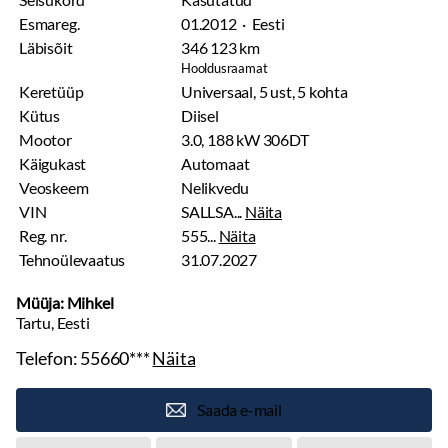
Esmareg.
01.2012 · Eesti
Läbisõit
346 123 km
Hooldusraamat
Keretüüp
Universaal, 5 ust, 5 kohta
Kütus
Diisel
Mootor
3.0, 188 kW 306DT
Käigukast
Automaat
Veoskeem
Nelikvedu
VIN
SALLSA...
Näita
Reg. nr.
555...
Näita
Tehnoülevaatus
31.07.2027
Müüja: Mihkel
Tartu, Eesti
Telefon:
55660***
Näita
Saada e-mail