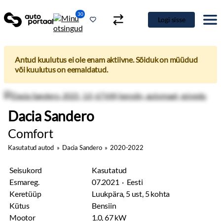
30
Logi sisse
Antud kuulutus ei ole enam aktiivne. Sõiduk on müüdud
või kuulutus on eemaldatud.
Dacia Sandero
Comfort
Kasutatud autod
»
Dacia Sandero
»
2020-2022
Seisukord
Kasutatud
Esmareg.
07.2021 · Eesti
Keretüüp
Luukpära, 5 ust, 5 kohta
Kütus
Bensiin
Mootor
1.0, 67 kW