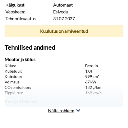
Käigukast
Automaat
Veoskeem
Esivedu
Tehnoülevaatus
31.07.2027
Kuulutus on arhiveeritud
Tehnilised andmed
Mootor ja kütus
Kütus:
Bensiin
Kubatuur:
1.0
l
Kubatuur:
999
cm³
Võimsus:
67
kW
CO₂ emissioon:
132
g/km
Tippkiirus:
169
km/h
Kere ja istekohad
Värv:
Hall
Näita rohkem
Keretüüp:
Luukpära
Istekohti:
5
tk
Uksi:
5
tk