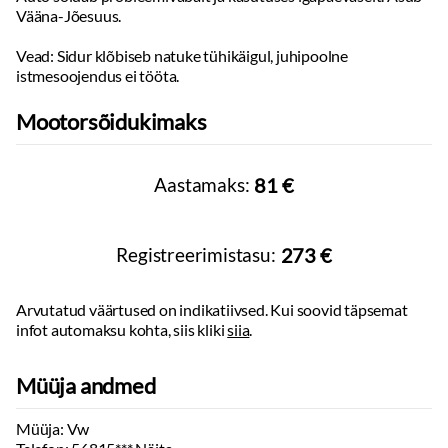
Täismass:
1780
kg
Vääna-Jõesuus.
Kandevõime:
487
kg
Muu
Haagis piduritega:
1500
kg
Vead: Sidur klõbiseb natuke tühikäigul, juhipoolne
18" valuveljed, Xenon esituled, uueväärsed Kormoran lamellid.
Haagis piduriteta:
640
kg
istmesoojendus ei tööta.
Teljevahe:
2620
mm
Sildade arv:
2
Mootorsõidukimaks
Aastamaks:
81 €
Registreerimistasu:
273 €
Arvutatud väärtused on indikatiivsed. Kui soovid täpsemat
infot automaksu kohta, siis kliki
siia
.
Müüja andmed
Müüja: Vw