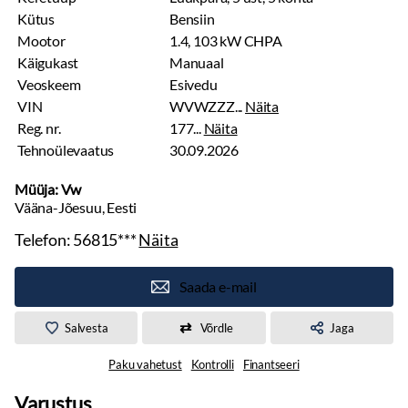
Kütus
Bensiin
Mootor
1.4, 103 kW CHPA
Käigukast
Manuaal
Veoskeem
Esivedu
VIN
WVWZZZ...
Näita
Reg. nr.
177...
Näita
Tehnoülevaatus
30.09.2026
Müüja: Vw
Vääna-Jõesuu, Eesti
Telefon:
56815***
Näita
Saada e-mail
Salvesta
Võrdle
Jaga
Paku vahetust
Kontrolli
Finantseeri
Varustus