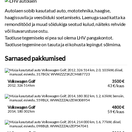
Autolaen sobib kasutatud auto, mototehnika, haagise,
haagissuvila ja veesõiduki soetamiseks. Laenuga saad katta ka
remonditööd ja muud sõidukiga seotud kulud, näiteks rehvide
või lisavarustuse ostu.
Taotluse tegemiseks ei pea sul olema LHV pangakontot.
Taotluse tegemine on tasuta ja ei kohusta lepingut sõlmima.
Sarnased pakkumised
Volkswagen Golf
3500 €
2012, 326 514 km
43 €/kuus
Volkswagen Golf
4800 €
2014, 180 302 km
59 €/kuus