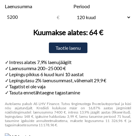
Laenusumma
Periood
€
Kuumakse alates:
64 €
Intress alates 7,9% laenujäägilt
Laenusumma 200–25 000 €
Lepingu pikkus 6 kuud kuni 10 aastat
Lepingutasu 2% laenusummast, vähemalt 29,9 €
Tagatist ei ole vaja
Tasuta ennetähtaegne tagastamine
Autolaenu pakub AS LHV Finance. Tutvu tingimustega lhv.ee/autoportaal ja küsi
nõu asjatundjalt. Krediidi kulukuse määr on 16,87% aastas järgmistel
näidistingimustel: laenusumma 7400 €, intress 13,9% jäägilt aastas (fikseeritud),
lepingutasu 148 €, igakuine haldustasu 3,99 €, laenu tasumise periood 71 kuud,
tasumine igakuiste annuiteetmaksetena, maksete kogusumma 11 326,96 € ja
tagasimaksete summa 11 178,96 €.