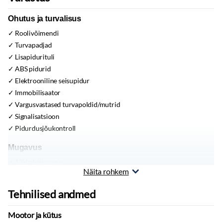
Ohutus ja turvalisus
Roolivõimendi
Turvapadjad
Lisapidurituli
ABS pidurid
Elektrooniline seisupidur
Immobilisaator
Vargusvastased turvapoldid/mutrid
Signalisatsioon
Pidurdusjõukontroll
Mugavus
12V pistikupesa
Näita rohkem
Püsikiiruse hoidja
Toonitud klaasid
Tehnilised andmed
Start-stopp süsteem
Vihmaandur
Mootor ja kütus
Tagaklaasi soojendus