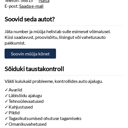
Telefon:
56815***
Näita
E-post:
Saada e-mail
Soovid seda autot?
Jäta number ja müüja helistab sulle esimesel võimalusel.
Küsi saadavust, proovisõitu, liisingut või vahetusauto
pakkumist.
Sõiduki taustakontroll
Väldi kulukaid probleeme, kontrollides auto ajalugu.
Avariid
Läbisõidu ajalugu
Tehnoülevaatused
Kahjustused
Pildid
Tagasikutsumised ohutuse tagamiseks
Omanikuvahetused