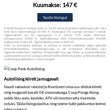
Kuumakse:
147 €
Krediidi kulukuse esialgne määr on 5,63% aastas järgmistel näidistingimustel: Vara
hind koos käibemaksuga 20 000 €, Sissemakse 0%, Lepingu periood 5 aastat,
Tagasimaksete arv 60, Lepingutasu 0 €, Intress 5,5% aastas fikerritud.
Liisingusumma 20000 €, Jääkmaksumus 40% soetusmaksumusest, Krediidi
kogusumma 23962,6 €, Tagasimaksete summa 23962,6 €
Määr on arvestatud eeldusel, et põhiosa ja intress makstakse tagasi igakuiste
annuiteetmaksetena. Näidistingimustes ei ole arvestatud võimalikke vara
registreerimiskulusid, riigilõive, hindamisakti tasu ega liiklus- ja kaskokindlustuse
aastamaksete suurust. Liisingu võtmisel tuleb sõlmida ka kasko- ja liikluskindlustus.
Autoliisingu pakkujaks on Coop Liising AS.
Autoliising kiirelt ja mugavalt
Naudi vabadust ratastel ja finantseeri oma uus sõiduk kiirelt
ning mugavalt kasvõi 0 € sissemaksega. Coop Panga liising
sobib Sinu auto, kaubiku, ATV või mootorratta muretuks
ostuks. Täida liisingutaotlus ning teeme Sulle pakkumise kolme
päeva jooksul.