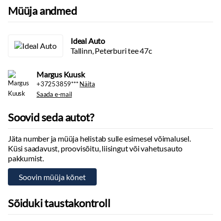
Müüja andmed
Ideal Auto
Tallinn, Peterburi tee 47c
Margus Kuusk
+37253859***
Näita
Saada e-mail
Soovid seda autot?
Jäta number ja müüja helistab sulle esimesel võimalusel.
Küsi saadavust, proovisõitu, liisingut või vahetusauto
pakkumist.
Sõiduki taustakontroll