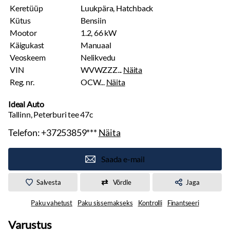
Keretüüp
Luukpära, Hatchback
Kütus
Bensiin
Mootor
1.2, 66 kW
Käigukast
Manuaal
Veoskeem
Nelikvedu
VIN
WVWZZZ...
Näita
Reg. nr.
OCW...
Näita
Ideal Auto
Tallinn, Peterburi tee 47c
Telefon:
+37253859***
Näita
Saada e-mail
Salvesta
Võrdle
Jaga
Paku vahetust
Paku sissemakseks
Kontrolli
Finantseeri
Varustus