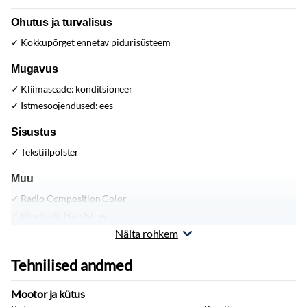
Ohutus ja turvalisus
Kokkupõrget ennetav pidurisüsteem
Mugavus
Kliimaseade:
konditsioneer
Istmesoojendused:
ees
Sisustus
Tekstiilpolster
Muu
Radio Composition Color
Bluetooth Handsfree
Näita rohkem
Tehnilised andmed
Mootor ja kütus