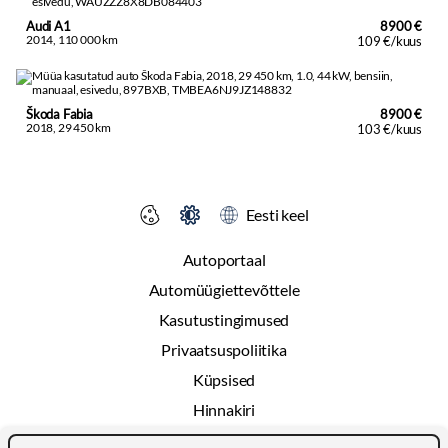
Audi A1
8900 €
2014, 110 000 km
109 €/kuus
Škoda Fabia
8900 €
2018, 29 450 km
103 €/kuus
Eesti keel
Autoportaal
Automüügiettevõttele
Kasutustingimused
Privaatsuspoliitika
Küpsised
Hinnakiri
Reklaam