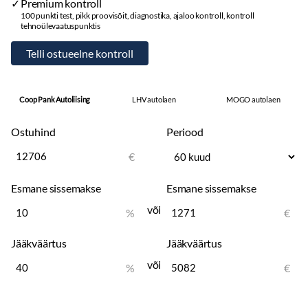
Premium kontroll
100 punkti test, pikk proovisõit, diagnostika, ajaloo kontroll, kontroll
tehnoülevaatuspunktis
Coop Pank Autoliising
LHV autolaen
MOGO autolaen
Ostuhind
Periood
€
Esmane sissemakse
Esmane sissemakse
või
%
€
Jääkväärtus
Jääkväärtus
või
%
€