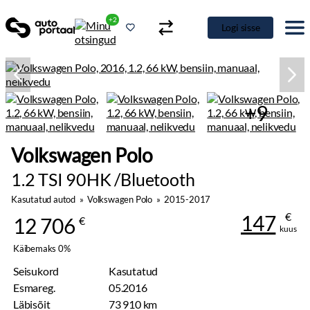
+2
Logi sisse
+9
Volkswagen Polo
1.2 TSI 90HK /Bluetooth
Kasutatud autod
»
Volkswagen Polo
»
2015-2017
€
147
12 706
€
kuus
Käibemaks 0%
Seisukord
Kasutatud
Esmareg.
05.2016
Läbisõit
73 910 km