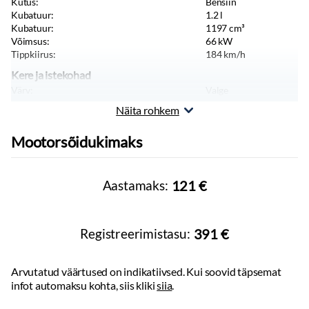
Kütus:
Bensiin
Kubatuur:
1.2
l
Kubatuur:
1197
cm³
Võimsus:
66
kW
Tippkiirus:
184
km/h
Kere ja istekohad
Värv:
Valge
Keretüüp:
Luukpära
Näita rohkem
Pikkus:
3972
mm
Laius:
1682
mm
Mootorsõidukimaks
Kõrgus:
1438
mm
Sõiduki tüüp:
Sõiduauto
Massid, haagis, teljevahe
Aastamaks:
121 €
Tühimass:
1590
kg
Registreerimistasu:
391 €
Arvutatud väärtused on indikatiivsed. Kui soovid täpsemat
infot automaksu kohta, siis kliki
siia
.