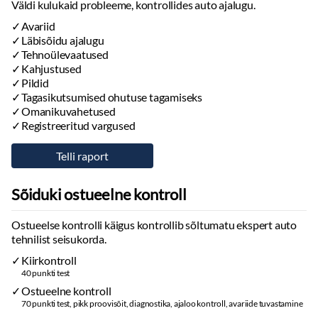
Väldi kulukaid probleeme, kontrollides auto ajalugu.
Avariid
Läbisõidu ajalugu
Tehnoülevaatused
Kahjustused
Pildid
Tagasikutsumised ohutuse tagamiseks
Omanikuvahetused
Registreeritud vargused
Sõiduki ostueelne kontroll
Ostueelse kontrolli käigus kontrollib sõltumatu ekspert auto
tehnilist seisukorda.
Kiirkontroll
40 punkti test
Ostueelne kontroll
70 punkti test, pikk proovisõit, diagnostika, ajaloo kontroll, avariide tuvastamine