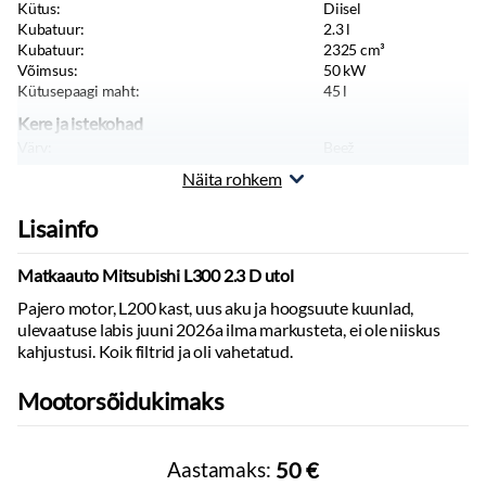
Kütus:
Diisel
Kubatuur:
2.3
l
Kubatuur:
2325
cm³
Võimsus:
50
kW
Kütusepaagi maht:
45
l
Kere ja istekohad
Värv:
Beež
Istekohti:
3
tk
Näita rohkem
Uksi:
3
tk
Magamiskohti:
3
Lisainfo
Pikkus:
4700
mm
Laius:
2100
mm
Kõrgus:
2750
mm
Matkaauto Mitsubishi L300 2.3 D utol
Sõiduki kategooria:
M1
Pajero motor, L200 kast, uus aku ja hoogsuute kuunlad,
Sõiduki tüüp:
Matkaauto
ulevaatuse labis juuni 2026a ilma markusteta, ei ole niiskus
Massid, haagis, teljevahe
kahjustusi. Koik filtrid ja oli vahetatud.
Tühimass:
1750
kg
Täismass:
2205
kg
Mootorsõidukimaks
Kandevõime:
455
kg
Haagis piduritega:
1200
kg
Sildade arv:
2
Aastamaks:
50 €