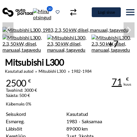
30
Logi sisse
+7
Mitsubishi L300
Kasutatud autod
»
Mitsubishi L300
»
1982-1984
€
71
2500
€
kuus
Tavahind: 3000 €
Säästa: 500 €
Käibemaks 0%
Seisukord
Kasutatud
Esmareg.
1983 · Saksamaa
Läbisõit
89 000 km
Keretüüp
3 ust, 3 kohta