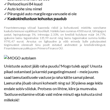
Periood kuni 84 kuud
Auto kohe sinu nimel
Piiranguid auto margile ega vanusele ei ole
Kaskokindlustuse kohustus puudub
Finantsteenusega võivad kaasneda riskid ja kohustused, mistõttu soovitame
kaaluda teenuse vajalikkust hoolikalt. Näiteks laen summas 4500 eurot, tähtajaga 6
aastat, lepingutasuga 5%, intressiga 2,33%, on krediidi kulukuse määr 34,77%,
igakuine laenu tagasimakse 135,99 eurot ning laenu tagasimakse summa kokku
9791,47 eurot. Arvutus on ligikaudne ja võib erineda Sulle pakutavatest
tingimustest olenevalt Sinu poolt esitatud andmetest ja krediidireitingust.
Finantsteenuse pakkuja on Primero Finance OÜ.
Unistuste autost jääb raha puudu? Mogo tuleb appi! Unusta
pikad ootamised ja karmid pangatingimused – meie juures
saad laenutaotlusele vastuse ja raha kätte samal päeval.
Laenuraha jõuab sinuni koheselt ning sul 30 päeva aega leida
endale sobiv sõiduk. Protsess on lihtne, kiire ja murevaba.
Taotluse esitamine võtab vaid mõne minuti ega kohusta sind
millekski!