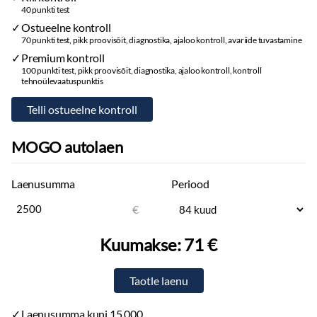
40 punkti test
Ostueelne kontroll
70 punkti test, pikk proovisõit, diagnostika, ajaloo kontroll, avariide tuvastamine
Premium kontroll
100 punkti test, pikk proovisõit, diagnostika, ajaloo kontroll, kontroll
tehnoülevaatuspunktis
MOGO autolaen
Laenusumma
Periood
€
Kuumakse:
71 €
Laenusumma kuni 15 000