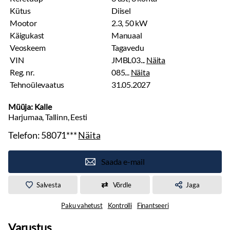
Kütus
Diisel
Mootor
2.3, 50 kW
Käigukast
Manuaal
Veoskeem
Tagavedu
VIN
JMBL03...
Näita
Reg. nr.
085...
Näita
Tehnoülevaatus
31.05.2027
Müüja: Kalle
Harjumaa, Tallinn, Eesti
Telefon:
58071***
Näita
Saada e-mail
Salvesta
Võrdle
Jaga
Paku vahetust
Kontrolli
Finantseeri
Varustus