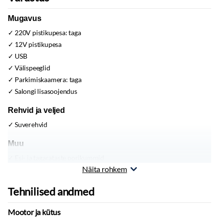
Mugavus
220V pistikupesa:
taga
12V pistikupesa
USB
Välispeeglid
Parkimiskaamera:
taga
Salongi lisasoojendus
Rehvid ja veljed
Suverehvid
Muu
Esi- ja tagarataste porikummid
Näita rohkem
Tehnilised andmed
Mootor ja kütus