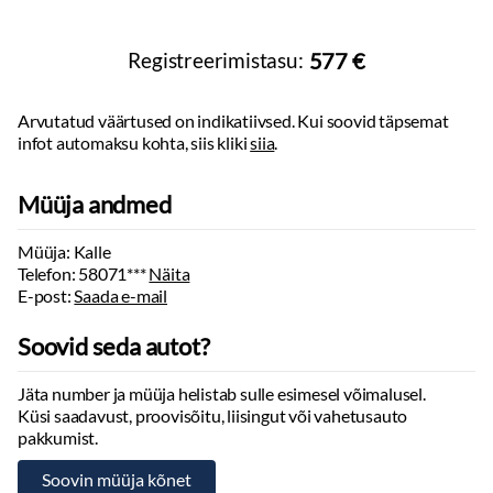
Registreerimistasu:
577 €
Arvutatud väärtused on indikatiivsed. Kui soovid täpsemat
infot automaksu kohta, siis kliki
siia
.
Müüja andmed
Müüja: Kalle
Telefon:
58071***
Näita
E-post:
Saada e-mail
Soovid seda autot?
Jäta number ja müüja helistab sulle esimesel võimalusel.
Küsi saadavust, proovisõitu, liisingut või vahetusauto
pakkumist.