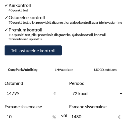
Kiirkontroll
40 punkti test
Ostueelne kontroll
70 punkti test, pikk proovisõit, diagnostika, ajaloo kontroll, avariide tuvastamine
Premium kontroll
100 punkti test, pikk proovisõit, diagnostika, ajaloo kontroll, kontroll
tehnoülevaatuspunktis
Coop Pank Autoliising
LHV autolaen
MOGO autolaen
Ostuhind
Periood
€
Esmane sissemakse
Esmane sissemakse
või
%
€