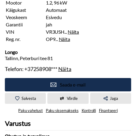
Mootor
1.2, 96 kW
Käigukast
Automaat
Veoskeem
Esivedu
Garantii
jah
VIN
VR3USH...
Näita
Reg. nr.
OP9...
Näita
Longo
Tallinn, Peterburi tee 81
Telefon:
+37258908***
Näita
Saada e-mail
Salvesta
Võrdle
Jaga
Paku vahetust
Paku sissemakseks
Kontrolli
Finantseeri
Varustus