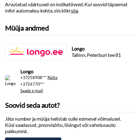
Arvutatud väärtused on indikatiivsed. Kui soovid täpsemat
Nahkpolster
infot automaksu kohta, siis kliki
siia
.
Multimeedia
Ekraan
Müüja andmed
Navigatsiooniseade
Käed vabad süsteem
Autokompuuter
Longo
Tallinn, Peterburi tee 81
Stereo
Tuled
Longo
Udutuled
+37258908***
Näita
+3726770***
Rehvid ja veljed
Saada e-mail
Rehvirõhu kontrollsüsteem
Soovid seda autot?
Valuveljed
Muu
Jäta number ja müüja helistab sulle esimesel võimalusel.
Küsi saadavust, proovisõitu, liisingut või vahetusauto
Pagasikate
pakkumist.