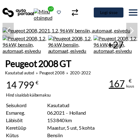
+7
Logi sisse
+27
Peugeot 2008 GT
Kasutatud autod
»
Peugeot 2008
»
2020-2022
€
167
14 799
€
kuus
Hind sisaldab käibemaksu
Seisukord
Kasutatud
Esmareg.
06.2021 · Holland
Läbisõit
153 840 km
Keretüüp
Maastur, 5 ust, 5 kohta
Kütus
Bensiin