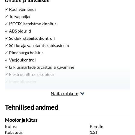
Ohutus ja turvalisus
Roolivõimendi
Turvapadjad
ISOFIX lasteistme kinnitus
ABS pidurid
Sõiduki stabiilsuskontroll
Sõiduraja vahetamise abisüsteem
Pimenurga hoiatus
Veojõukontroll
Liiklusmärkide tuvastus ja kuvamine
Elektrooniline seisupidur
Immobilisaator
Kokkupõrget ennetav pidurisüsteem
Näita rohkem
Mugavus
Tehnilised andmed
Katuseluuk
Kliimaseade
Mootor ja kütus
Välispeeglid:
elektrilised
Kütus:
Bensiin
Püsikiiruse hoidja
Kubatuur:
1.2
l