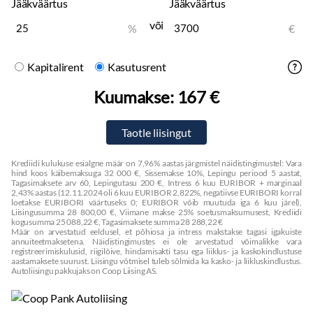
Jääkväärtus
Jääkväärtus
või
%
€
Kapitalirent
Kasutusrent
Kuumakse:
167 €
Krediidi kulukuse esialgne määr on 7,96% aastas järgmistel näidistingimustel: Vara
hind koos käibemaksuga 32 000 €, Sissemakse 10%, Lepingu periood 5 aastat,
Tagasimaksete arv 60, Lepingutasu 200 €, Intress 6 kuu EURIBOR + marginaal
2,43% aastas (12.11.2024 oli 6 kuu EURIBOR 2,822%, negatiivse EURIBORI korral
loetakse EURIBORI väärtuseks 0; EURIBOR võib muutuda iga 6 kuu järel),
Liisingusumma 28 800,00 €, Viimane makse 25% soetusmaksumusest, Krediidi
kogusumma 25 088,22 €, Tagasimaksete summa 28 288,22 €
Määr on arvestatud eeldusel, et põhiosa ja intress makstakse tagasi igakuiste
annuiteetmaksetena. Näidistingimustes ei ole arvestatud võimalikke vara
registreerimiskulusid, riigilõive, hindamisakti tasu ega liiklus- ja kaskokindlustuse
aastamaksete suurust. Liisingu võtmisel tuleb sõlmida ka kasko- ja liikluskindlustus.
Autoliisingu pakkujaks on Coop Liising AS.