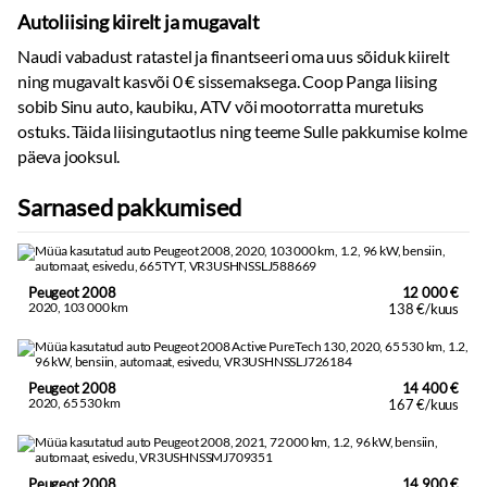
Autoliising kiirelt ja mugavalt
Naudi vabadust ratastel ja finantseeri oma uus sõiduk kiirelt
ning mugavalt kasvõi 0 € sissemaksega. Coop Panga liising
sobib Sinu auto, kaubiku, ATV või mootorratta muretuks
ostuks. Täida liisingutaotlus ning teeme Sulle pakkumise kolme
päeva jooksul.
Sarnased pakkumised
Peugeot 2008
12 000 €
2020, 103 000 km
138 €/kuus
Peugeot 2008
14 400 €
2020, 65 530 km
167 €/kuus
Peugeot 2008
14 900 €