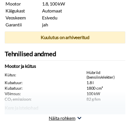
Mootor
1.8, 100 kW
Käigukast
Automaat
Veoskeem
Esivedu
Garantii
jah
Kuulutus on arhiveeritud
Tehnilised andmed
Mootor ja kütus
Hübriid
Kütus:
(bensiin/elekter)
Kubatuur:
1.8
l
Kubatuur:
1800
cm³
Võimsus:
100
kW
CO₂ emissioon:
82
g/km
Kere ja istekohad
Värv:
Hall
Näita rohkem
Keretüüp:
Luukpära
Istekohti:
5
tk