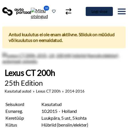
30
Logi sisse
Antud kuulutus ei ole enam aktiivne. Sõiduk on müüdud
või kuulutus on eemaldatud.
Lexus CT 200h
25th Edition
Kasutatud autod
»
Lexus CT 200h
»
2014-2016
Seisukord
Kasutatud
Esmareg.
10.2015 · Holland
Keretüüp
Luukpära, 5 ust, 5 kohta
Kütus
Hübriid (bensiin/elekter)