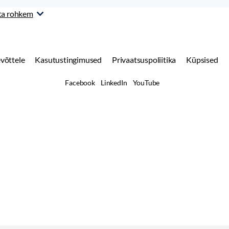
ta rohkem
võttele
Kasutustingimused
Privaatsuspoliitika
Küpsised
Facebook
LinkedIn
YouTube