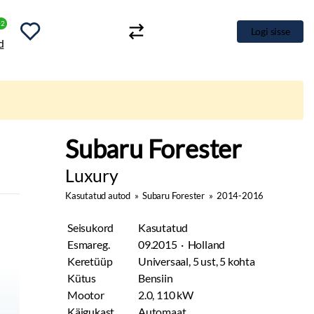
+2
Logi sisse
Subaru Forester
Luxury
Kasutatud autod
»
Subaru Forester
»
2014-2016
Seisukord
Kasutatud
Esmareg.
09.2015 · Holland
Keretüüp
Universaal, 5 ust, 5 kohta
Kütus
Bensiin
Mootor
2.0, 110 kW
Käigukast
Automaat