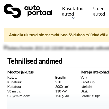
Kasutatud
Uued
autod
autod
Antud kuulutus ei ole enam aktiivne. Sõiduk on müüdud või k
Tehnilised andmed
Mootor ja kütus
Kere ja istekohad
Kütus:
Bensiin
Värv:
Kubatuur:
2.0
l
Keretüüp:
Kubatuur:
2000
cm³
Istekohti:
Võimsus:
110
kW
Uksi:
CO₂ emissioon:
150
g/km
Sõiduki tüüp: