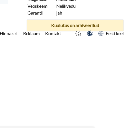
Veoskeem
Nelikvedu
Garantii
jah
Kuulutus on arhiveeritud
Hinnakiri
Reklaam
Kontakt
Eesti keel