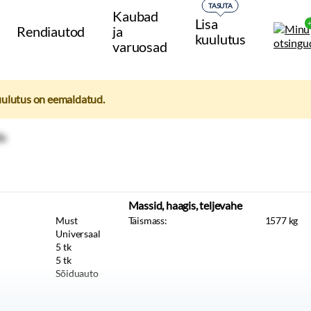
TASUTA
Kaubad
Lisa
Rendiautod
ja
kuulutus
varuosad
uulutus on eemaldatud.
Massid, haagis, teljevahe
Must
Täismass:
1577
kg
Universaal
5
tk
5
tk
Sõiduauto