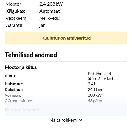
Mootor
2.4, 208 kW
Käigukast
Automaat
Veoskeem
Nelikvedu
Garantii
jah
Kuulutus on arhiveeritud
Tehnilised andmed
Mootor ja kütus
Pistikhübriid
Kütus:
(diisel/elekter)
Kubatuur:
2.4
l
Kubatuur:
2400
cm³
Võimsus:
208
kW
CO₂ emissioon:
48
g/km
Kere ja istekohad
Värv:
Hall
Näita rohkem
Keretüüp:
Universaal
Istekohti:
5
tk