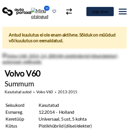
30
Logi sisse
Antud kuulutus ei ole enam aktiivne. Sõiduk on müüdud
või kuulutus on eemaldatud.
Volvo V60
Summum
Kasutatud autod
»
Volvo V60
»
2013-2015
Seisukord
Kasutatud
Esmareg.
12.2014 · Holland
Keretüüp
Universaal, 5 ust, 5 kohta
Kütus
Pistikhübriid (diisel/elekter)