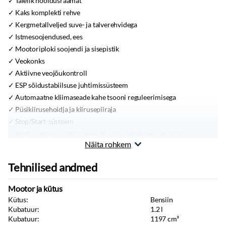
Täielik hooldusraamat
Kaks komplekti rehve
Kergmetallveljed suve- ja talverehvidega
Istmesoojendused, ees
Mootoriploki soojendi ja sisepistik
Veokonks
Aktiivne veojõukontroll
ESP sõidustabiilsuse juhtimissüsteem
Automaatne kliimaseade kahe tsooni reguleerimisega
Püsikiirusehoidja ja kiirusepiiraja
Stop/Start-süsteem
60:40 suhtes jaotatud kokkuklapitav tagaistme seljatugi
Näita rohkem
Soojendusega esiistmed
Juhiistme manuaalne kõrguse reguleerimine
Tehnilised andmed
Kaks ISOFIX-lasteistme kinnituskohta tagaistmetel
Sõiduarvuti
Mootor ja kütus
Tagaklaasi puhastil on intervallfunktsioon ja automaatne
Kütus:
Bensiin
pühkimine tagurpidi sõites
Kubatuur:
1.2
l
Elektrilised esi- ja tagaaknad
Kubatuur:
1197
cm³