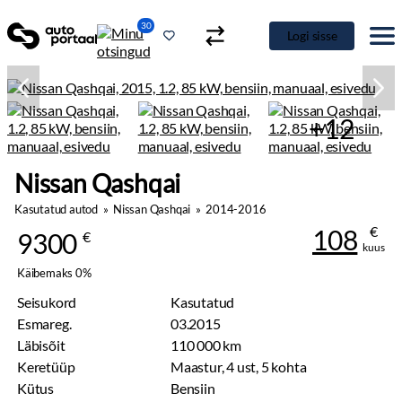
30
Logi sisse
+12
Nissan Qashqai
Kasutatud autod
»
Nissan Qashqai
»
2014-2016
€
108
9300
€
kuus
Käibemaks 0%
Seisukord
Kasutatud
Esmareg.
03.2015
Läbisõit
110 000 km
Keretüüp
Maastur, 4 ust, 5 kohta
Kütus
Bensiin