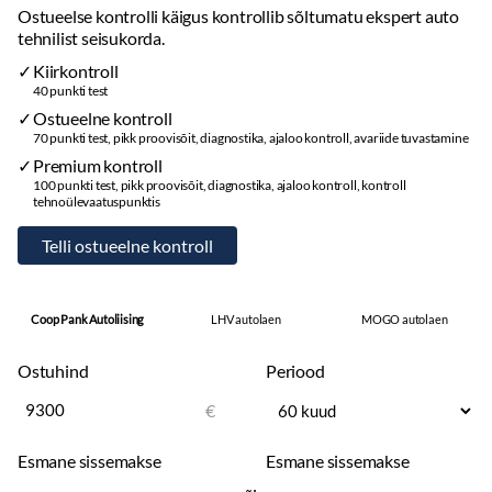
Ostueelse kontrolli käigus kontrollib sõltumatu ekspert auto
tehnilist seisukorda.
Kiirkontroll
40 punkti test
Ostueelne kontroll
70 punkti test, pikk proovisõit, diagnostika, ajaloo kontroll, avariide tuvastamine
Premium kontroll
100 punkti test, pikk proovisõit, diagnostika, ajaloo kontroll, kontroll
tehnoülevaatuspunktis
Coop Pank Autoliising
LHV autolaen
MOGO autolaen
Ostuhind
Periood
€
Esmane sissemakse
Esmane sissemakse