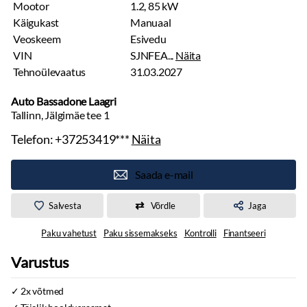
Mootor
1.2, 85 kW
Käigukast
Manuaal
Veoskeem
Esivedu
VIN
SJNFEA...
Näita
Tehnoülevaatus
31.03.2027
Auto Bassadone Laagri
Tallinn, Jälgimäe tee 1
Telefon:
+37253419***
Näita
Saada e-mail
Salvesta
Võrdle
Jaga
Paku vahetust
Paku sissemakseks
Kontrolli
Finantseeri
Varustus
2x võtmed