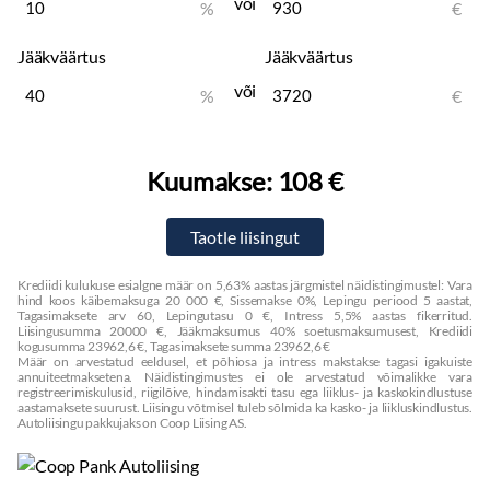
või
%
€
Jääkväärtus
Jääkväärtus
või
%
€
Kuumakse:
108 €
Krediidi kulukuse esialgne määr on 5,63% aastas järgmistel näidistingimustel: Vara
hind koos käibemaksuga 20 000 €, Sissemakse 0%, Lepingu periood 5 aastat,
Tagasimaksete arv 60, Lepingutasu 0 €, Intress 5,5% aastas fikerritud.
Liisingusumma 20000 €, Jääkmaksumus 40% soetusmaksumusest, Krediidi
kogusumma 23962,6 €, Tagasimaksete summa 23962,6 €
Määr on arvestatud eeldusel, et põhiosa ja intress makstakse tagasi igakuiste
annuiteetmaksetena. Näidistingimustes ei ole arvestatud võimalikke vara
registreerimiskulusid, riigilõive, hindamisakti tasu ega liiklus- ja kaskokindlustuse
aastamaksete suurust. Liisingu võtmisel tuleb sõlmida ka kasko- ja liikluskindlustus.
Autoliisingu pakkujaks on Coop Liising AS.