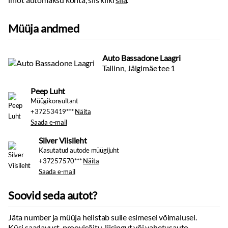
Müüja andmed
Auto Bassadone Laagri
Tallinn, Jälgimäe tee 1
Peep Luht
Müügikonsultant
+37253419***
Näita
Saada e-mail
Silver Viisileht
Kasutatud autode müügijuht
+37257570***
Näita
Saada e-mail
Soovid seda autot?
Jäta number ja müüja helistab sulle esimesel võimalusel.
Küsi saadavust, proovisõitu, liisingut või vahetusauto