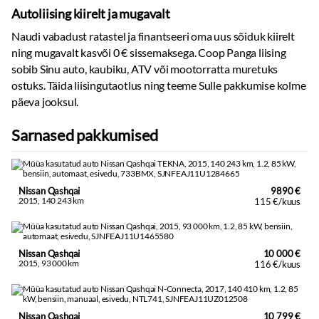
Autoliising kiirelt ja mugavalt
Naudi vabadust ratastel ja finantseeri oma uus sõiduk kiirelt
ning mugavalt kasvõi 0 € sissemaksega. Coop Panga liising
sobib Sinu auto, kaubiku, ATV või mootorratta muretuks
ostuks. Täida liisingutaotlus ning teeme Sulle pakkumise kolme
päeva jooksul.
Sarnased pakkumised
Nissan Qashqai
9890 €
2015, 140 243 km
115 €/kuus
Nissan Qashqai
10 000 €
2015, 93 000 km
116 €/kuus
Nissan Qashqai
10 799 €