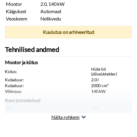
Mootor
2.0, 140 kW
Käigukast
Automaat
Veoskeem
Nelikvedu
Kuulutus on arhiveeritud
Tehnilised andmed
Mootor ja kütus
Hübriid
Kütus:
(diisel/elekter)
Kubatuur:
2.0
l
Kubatuur:
2000
cm³
Võimsus:
140
kW
Kere ja istekohad
Värv:
Hall
Keretüüp:
Sedaan
Näita rohkem
Istekohti:
5
tk
Uksi:
5
tk
Sõiduki tüüp:
Sõiduauto