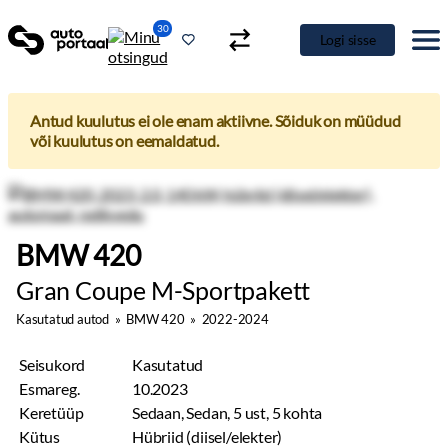
30
Logi sisse
Antud kuulutus ei ole enam aktiivne. Sõiduk on müüdud
või kuulutus on eemaldatud.
BMW 420
Gran Coupe M-Sportpakett
Kasutatud autod
»
BMW 420
»
2022-2024
Seisukord
Kasutatud
Esmareg.
10.2023
Keretüüp
Sedaan, Sedan, 5 ust, 5 kohta
Kütus
Hübriid (diisel/elekter)