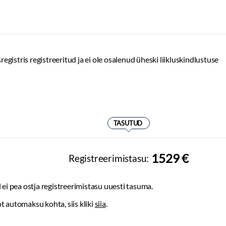
Rehvirõhu kontrollsüsteem
irmides
Suverehvid
us
Valuveljed
Muu
tris registreeritud ja ei ole osalenud üheski liikluskindlustuse
teem
i näidik
Reisiarvesti
AMG sise- ja välispakett
ldiga
Night pakett
ndus
Keyless GO
Ambient taustavalgustus
TASUTUD
1529 €
Registreerimistasu:
 ei pea ostja registreerimistasu uuesti tasuma.
t automaksu kohta, siis kliki
siia
.