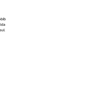
obib
äida
sul.