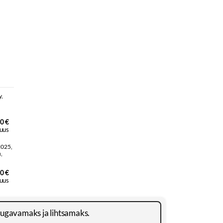
0 €
uus
0 €
uus
mugavamaks ja lihtsamaks.