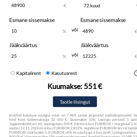
€
Esmane sissemakse
Esmane sissemakse
või
%
Jääkväärtus
Jääkväärtus
või
%
Kapitalirent
Kasutusrent
Kuumakse:
551 €
Krediidi kulukuse esialgne määr on 7,96% aastas järgmistel näidistingimustel: V
hind koos käibemaksuga 32 000 €, Sissemakse 10%, Lepingu periood 5 aasta
Tagasimaksete arv 60, Lepingutasu 200 €, Intress 6 kuu EURIBOR + marginaal 2,
aastas (12.11.2024 oli 6 kuu EURIBOR 2,822%, negatiivse EURIBORI korral loeta
EURIBORI väärtuseks 0; EURIBOR võib muutuda iga 6 kuu järel), Liisingusumma
800,00 €, Viimane makse 25% soetusmaksumusest, Krediidi kogusumma 25 088,22