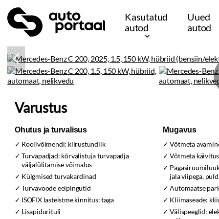
Kasutatud
Uued
autod
autod
Varustus
Ohutus ja turvalisus
Mugavus
Roolivõimendi:
kiirustundlik
Võtmeta avamine
Turvapadjad:
kõrvalistuja turvapadja
Võtmeta käivitu
väljalülitamise võimalus
Pagasiruumiluuk e
Külgmised turvakardinad
jala viipega, puld
Turvavööde eelpingutid
Automaatse park
ISOFIX lasteistme kinnitus:
taga
Kliimaseade:
kli
Lisapidurituli
Välispeeglid:
ele