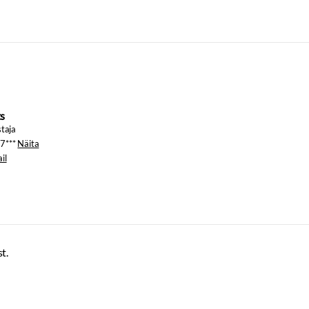
s
staja
7***
Näita
il
t.