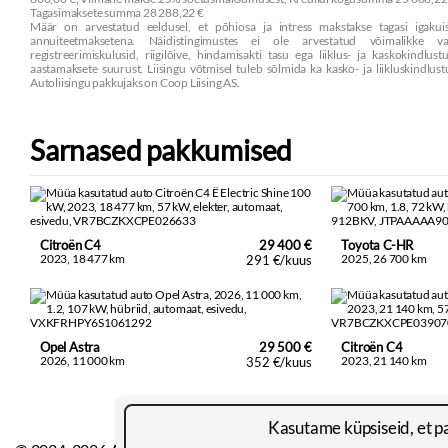
Tagasimaksete summa 28 288,22 €
Määr on arvestatud eeldusel, et põhiosa ja intress makstakse tagasi igakuis
annuiteetmaksetena. Näidistingimustes ei ole arvestatud võimalikke va
registreerimiskulusid, riigilõive, hindamisakti tasu ega liiklus- ja kaskokindlust
aastamaksete suurust. Liisingu võtmisel tuleb sõlmida ka kasko- ja liikluskindlust
Autoliisingu pakkujaks on Coop Liising AS.
Sarnased pakkumised
Citroën C4
29 400 €
Toyota C-HR
2023, 18 477 km
2025, 26 700 km
291 €/kuus
Opel Astra
29 500 €
Citroën C4
2026, 11 000 km
2023, 21 140 km
352 €/kuus
Kasutame küpsiseid, et p