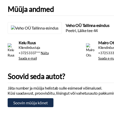
Müüja andmed
Veho OÜ Tallinna esindus
Peetri, Läike tee 44
Keiu Ruus
Mairo Ot
Kliendinõustaja
Kliendinõu
+37253337***
Näita
+3725333
Saada e-mail
Saada e-ma
Soovid seda autot?
Jäta number ja müüja helistab sulle esimesel võimalusel.
Küsi saadavust, proovisõitu, liisingut või vahetusauto pakkumis