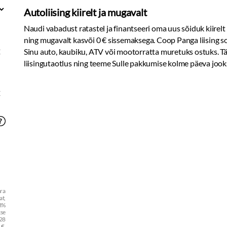
Autoliising kiirelt ja mugavalt
Naudi vabadust ratastel ja finantseeri oma uus sõiduk kiirelt
ning mugavalt kasvõi 0 € sissemaksega. Coop Panga liising s
€
Sinu auto, kaubiku, ATV või mootorratta muretuks ostuks. T
liisingutaotlus ning teeme Sulle pakkumise kolme päeva jook
€
ara
t,
43%
kse
 28
 €,