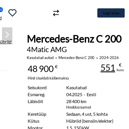
30
Logi sisse
Mercedes-Benz C 
4Matic AMG
Kasutatud autod
»
Mercedes-Benz C 200
»
2024-2026
€
551
48 900
€
kuus
Hind sisaldab käibemaksu
Seisukord
Kasutatud
Esmareg.
04.2025 · Eesti
Läbisõit
28 400 km
Hooldusraamat
Keretüüp
Sedaan, 4 ust, 5 kohta
Kütus
Hübriid (bensiin/elekter)
Mootor
1.5, 150 kW