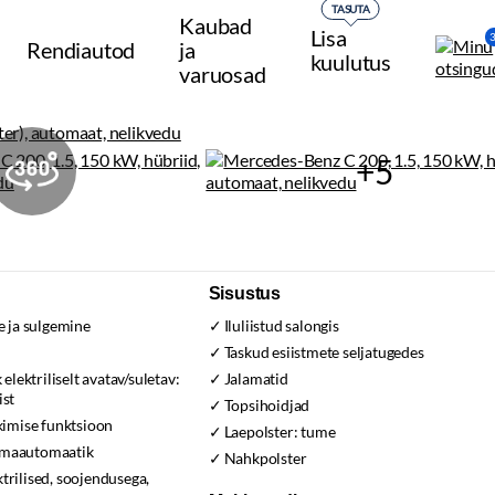
TASUTA
Kaubad
Lisa
Rendiautod
ja
kuulutus
varuosad
+5
Sisustus
 ja sulgemine
Iluliistud salongis
s
Taskud esiistmete seljatugedes
lektriliselt avatav/suletav:
Jalamatid
ist
Topsihoidjad
imise funktsioon
Laepolster:
tume
imaautomaatik
Nahkpolster
ktrilised, soojendusega,