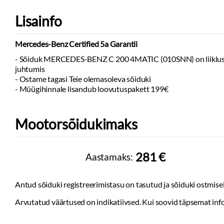
Toonitud klaasid
Lisainfo
Peeglid päikeses
Uste sisevalgust
Mercedes-Benz Certified 5a Garantii
Kohtvalgustid
- Sõiduk MERCEDES-BENZ C 200 4MATIC (010SNN) on liiklusregis
Start-stopp süs
juhtumis
Välistemperatuur
- Ostame tagasi Teie olemasoleva sõiduki
Vihmaandur
- Müügihinnale lisandub loovutuspakett 199€
Kesklukustus:
pu
Tagaklaasi sooje
Mootorsõidukimaks
281 €
Aastamaks:
Antud sõiduki registreerimistasu on tasutud ja sõiduki ostmisel
Arvutatud väärtused on indikatiivsed. Kui soovid täpsemat info