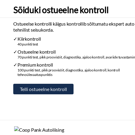
Sõiduki ostueelne kontroll
Ostueelse kontrolli käigus kontrollib sõltumatu ekspert auto
tehnilist seisukorda.
Kiirkontroll
40 punkti test
Ostueelne kontroll
70 punkti test, pikk proovisõit, diagnostika, ajaloo kontroll, avariide tuvastami
Premium kontroll
100 punkti test, pikk proovisõit, diagnostika, ajaloo kontroll, kontroll
tehnoülevaatuspunktis