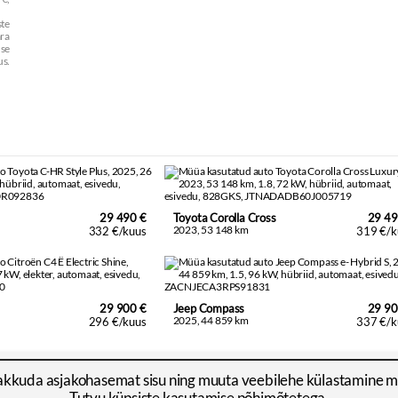
te
ra
use
us.
29 490 €
Toyota Corolla Cross
29 49
2023, 53 148 km
332 €/kuus
319 €/k
29 900 €
Jeep Compass
29 90
2025, 44 859 km
296 €/kuus
337 €/k
akkuda asjakohasemat sisu ning muuta veebilehe külastamine 
Tutvu
küpsiste kasutamise põhimõtetega
.