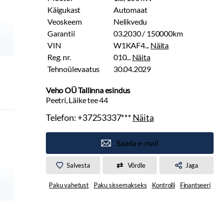
Käigukast
Automaat
Veoskeem
Nelikvedu
Garantii
03.2030 / 150000km
VIN
W1KAF4...
Näita
Reg. nr.
010...
Näita
Tehnoülevaatus
30.04.2029
Veho OÜ Tallinna esindus
Peetri, Läike tee 44
Telefon:
+37253337***
Näita
Saada e-mail
Salvesta
Võrdle
Jaga
Paku vahetust
Paku sissemakseks
Kontrolli
Finantseeri