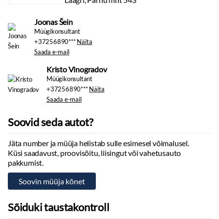
Jalamatid:
tekstiil
Pagasiruumi matt
Joonas Šein
Topsihoidjad:
ees
Müügikonsultant
Tekstiilpolster
+37256890***
Näita
Saada e-mail
Multimeedia
Kristo Vinogradov
Ekraan:
ees
Müügikonsultant
Apple CarPlay
+37256890***
Näita
Android Auto
Saada e-mail
Käed vabad süsteem
Autokompuuter
Soovid seda autot?
Stereo:
originaal, usb pesa
Kõlarid
Jäta number ja müüja helistab sulle esimesel võimalusel.
Küsi saadavust, proovisõitu, liisingut või vahetusauto
Tuled
pakkumist.
Lähituled:
led
Kaugtuled:
led
Päevatuled:
led
Sõiduki taustakontroll
Udutuled