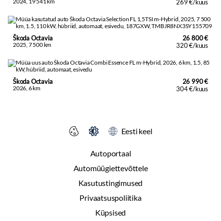
2024, 19 541 km
269 €/kuus
Škoda Octavia
26 800 €
2025, 7 500 km
320 €/kuus
Škoda Octavia
26 990 €
2026, 6 km
304 €/kuus
Eesti keel
Autoportaal
Automüügiettevõttele
Kasutustingimused
Privaatsuspoliitika
Küpsised