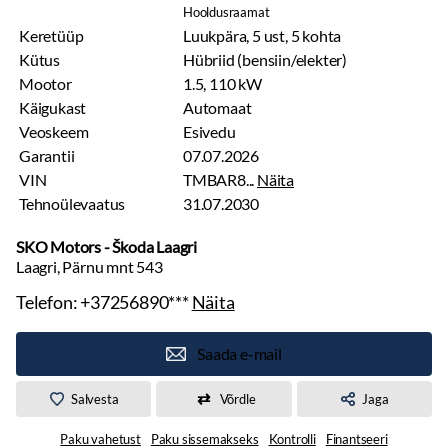
Hooldusraamat
Keretüüp
Luukpära, 5 ust, 5 kohta
Kütus
Hübriid (bensiin/elekter)
Mootor
1.5, 110 kW
Käigukast
Automaat
Veoskeem
Esivedu
Garantii
07.07.2026
VIN
TMBAR8...
Näita
Tehnoülevaatus
31.07.2030
SKO Motors - Škoda Laagri
Laagri, Pärnu mnt 543
Telefon:
+37256890***
Näita
Saada e-mail
Salvesta
Võrdle
Jaga
Paku vahetust
Paku sissemakseks
Kontrolli
Finantseeri