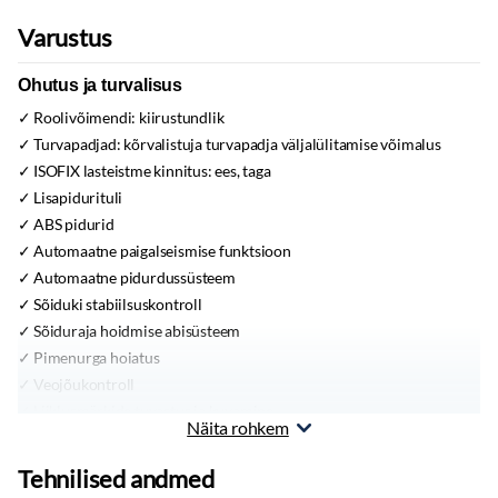
Varustus
Ohutus ja turvalisus
Roolivõimendi:
kiirustundlik
Turvapadjad:
kõrvalistuja turvapadja väljalülitamise võimalus
ISOFIX lasteistme kinnitus:
ees, taga
Lisapidurituli
ABS pidurid
Automaatne paigalseismise funktsioon
Automaatne pidurdussüsteem
Sõiduki stabiilsuskontroll
Sõiduraja hoidmise abisüsteem
Pimenurga hoiatus
Veojõukontroll
Liiklusmärkide tuvastus ja kuvamine
Näita rohkem
Juhi väsimuse tuvastamise süsteem
Elektrooniline seisupidur
Tehnilised andmed
Immobilisaator