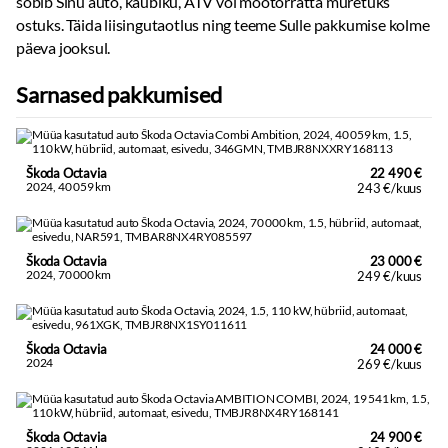
sobib Sinu auto, kaubiku, ATV või mootorratta muretuks
ostuks. Täida liisingutaotlus ning teeme Sulle pakkumise kolme
päeva jooksul.
Sarnased pakkumised
Škoda Octavia
22 490 €
2024, 40 059 km
243 €/kuus
Škoda Octavia
23 000 €
2024, 70 000 km
249 €/kuus
Škoda Octavia
24 000 €
2024
269 €/kuus
Škoda Octavia
24 900 €