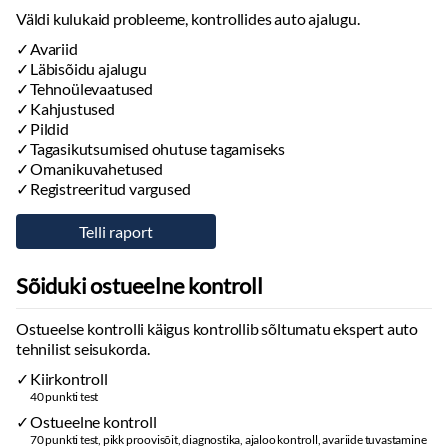
Tagumised tuled:
led
Väldi kulukaid probleeme, kontrollides auto ajalugu.
Päevasõidutulede automaatne lülitus
Avariid
Kaugtulede ümberlülitamise assistent
Läbisõidu ajalugu
Esitulede pesurid
Tehnoülevaatused
Kahjustused
Rehvid ja veljed
Pildid
Varuratas
Tagasikutsumised ohutuse tagamiseks
Rehvirõhu kontrollsüsteem
Omanikuvahetused
Registreeritud vargused
Suverehvid
Valuveljed
Muu
Sõiduki ostueelne kontroll
Pagasikate
Kaubakinnituse konksud
Ostueelse kontrolli käigus kontrollib sõltumatu ekspert auto
Reisiarvesti
tehnilist seisukorda.
Esi- ja tagarataste porikummid
Maatriks-funktsionaalsusega LED-esilaternad (valgusvihu jaotust,
Kiirkontroll
kaugust ja suunda reguleeritakse automaatselt), esilaternate
40 punkti test
pesurid
Ostueelne kontroll
Soojendusega esiklaas (integreeritud soojenduskile)
70 punkti test, pikk proovisõit, diagnostika, ajaloo kontroll, avariide tuvastamine