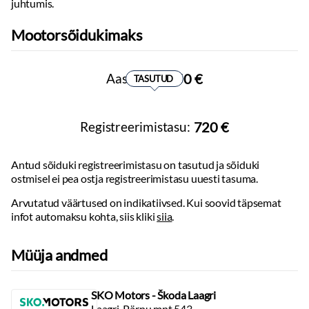
Kandevõime:
juhtumis.
478
kg
Käiguvahetus roolilt
Autorongi mass:
3420
kg
Haagis piduritega:
1500
kg
Mootorsõidukimaks
Reguleeritava kõrgusega istmed
Haagis piduriteta:
690
kg
Istmesoojendused
Teljevahe:
2669
mm
Tagaistme seljatugi allaklapitav
Sildade arv:
2
Aastamaks:
50 €
TASUTUD
Käetugi ees:
laekaga
Käetugi taga
Elektrilised akende tõstukid
Registreerimistasu:
720 €
Toonitud klaasid
Kohtvalgustid
Antud sõiduki registreerimistasu on tasutud ja sõiduki
Start-stopp süsteem
ostmisel ei pea ostja registreerimistasu uuesti tasuma.
Välistemperatuuri näidik
Vihmaandur
Arvutatud väärtused on indikatiivsed. Kui soovid täpsemat
Kesklukustus:
puldiga
infot automaksu kohta, siis kliki
siia
.
Tagaklaasi soojendus
Müüja andmed
Sisustus
Iluliistud salongis
Taskud esiistmete seljatugedes
SKO Motors - Škoda Laagri
Laagri, Pärnu mnt 543