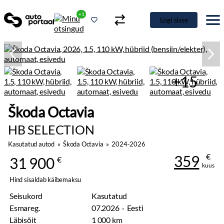
+1
Logi sisse
+15
Škoda Octavia
HB SELECTION
Kasutatud autod
»
Škoda Octavia
»
2024-2026
€
359
31 900
€
kuus
Hind sisaldab käibemaksu
Seisukord
Kasutatud
Esmareg.
07.2026 · Eesti
Läbisõit
1 000 km