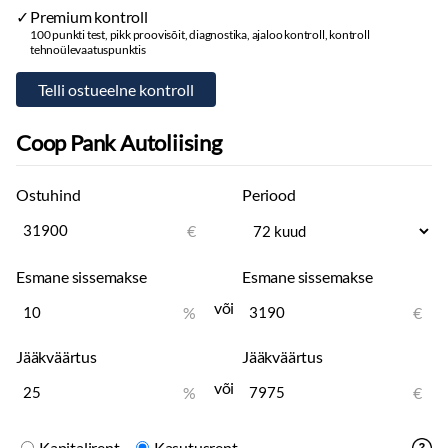
2 kodaraga soojendusega multifunktsionaalne nahkrool DSG
Premium kontroll
käiguvahetusega roolilt
100 punkti test, pikk proovisõit, diagnostika, ajaloo kontroll, kontroll
tehnoülevaatuspunktis
Adaptiivne püsikiirushoidik pACC
Coop Pank Autoliising
Ostuhind
Periood
€
Esmane sissemakse
Esmane sissemakse
või
%
€
Jääkväärtus
Jääkväärtus
või
%
€
Kapitalirent
Kasutusrent