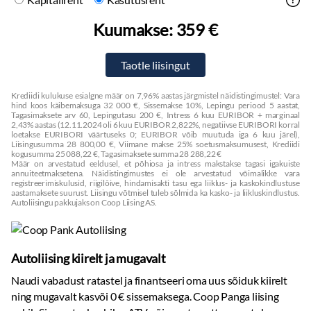
Kuumakse:
359 €
Krediidi kulukuse esialgne määr on 7,96% aastas järgmistel näidistingimustel: Vara
hind koos käibemaksuga 32 000 €, Sissemakse 10%, Lepingu periood 5 aastat,
Tagasimaksete arv 60, Lepingutasu 200 €, Intress 6 kuu EURIBOR + marginaal
2,43% aastas (12.11.2024 oli 6 kuu EURIBOR 2,822%, negatiivse EURIBORI korral
loetakse EURIBORI väärtuseks 0; EURIBOR võib muutuda iga 6 kuu järel),
Liisingusumma 28 800,00 €, Viimane makse 25% soetusmaksumusest, Krediidi
kogusumma 25 088,22 €, Tagasimaksete summa 28 288,22 €
Määr on arvestatud eeldusel, et põhiosa ja intress makstakse tagasi igakuiste
annuiteetmaksetena. Näidistingimustes ei ole arvestatud võimalikke vara
registreerimiskulusid, riigilõive, hindamisakti tasu ega liiklus- ja kaskokindlustuse
aastamaksete suurust. Liisingu võtmisel tuleb sõlmida ka kasko- ja liikluskindlustus.
Autoliisingu pakkujaks on Coop Liising AS.
Autoliising kiirelt ja mugavalt
Naudi vabadust ratastel ja finantseeri oma uus sõiduk kiirelt
ning mugavalt kasvõi 0 € sissemaksega. Coop Panga liising