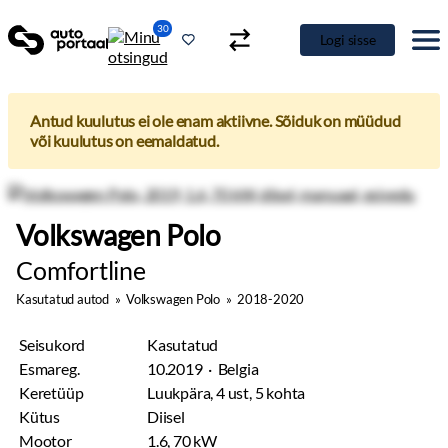
30
Logi sisse
Antud kuulutus ei ole enam aktiivne. Sõiduk on müüdud
või kuulutus on eemaldatud.
Volkswagen Polo
Comfortline
Kasutatud autod
»
Volkswagen Polo
»
2018-2020
Seisukord
Kasutatud
Esmareg.
10.2019 · Belgia
Keretüüp
Luukpära, 4 ust, 5 kohta
Kütus
Diisel
Mootor
1.6, 70 kW