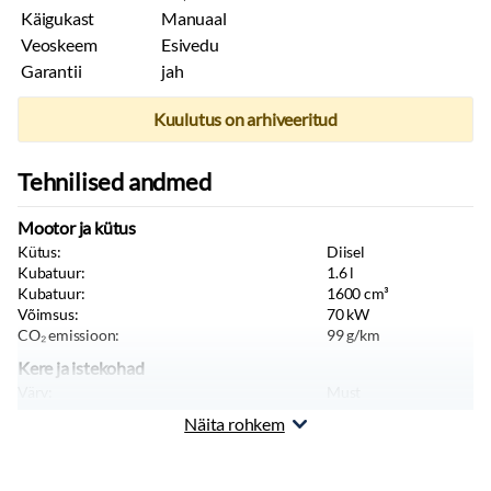
Käigukast
Manuaal
Veoskeem
Esivedu
Garantii
jah
Kuulutus on arhiveeritud
Tehnilised andmed
Mootor ja kütus
Kütus:
Diisel
Kubatuur:
1.6
l
Kubatuur:
1600
cm³
Võimsus:
70
kW
CO₂ emissioon:
99
g/km
Kere ja istekohad
Värv:
Must
Keretüüp:
Luukpära
Näita rohkem
Istekohti:
5
tk
Uksi:
4
tk
Sõiduki tüüp:
Sõiduauto