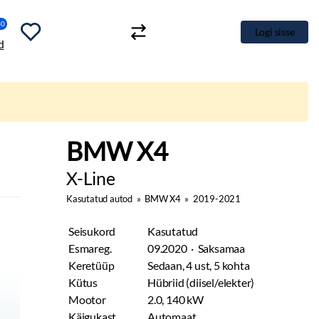
30
Logi sisse
BMW X4
X-Line
Kasutatud autod
»
BMW X4
»
2019-2021
Seisukord
Kasutatud
Esmareg.
09.2020 · Saksamaa
Keretüüp
Sedaan, 4 ust, 5 kohta
Kütus
Hübriid (diisel/elekter)
Mootor
2.0, 140 kW
Käigukast
Automaat