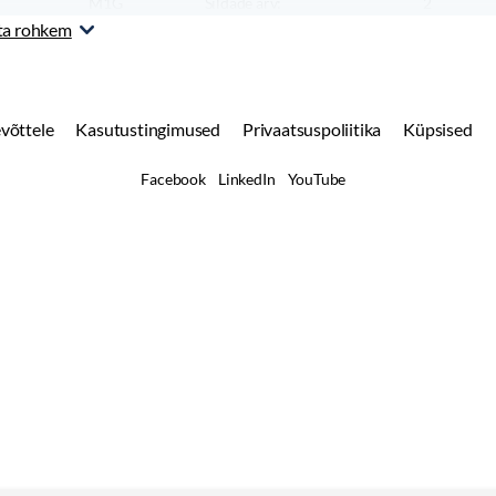
M1G
Sildade arv:
2
Sõiduauto
ta rohkem
võttele
Kasutustingimused
Privaatsuspoliitika
Küpsised
Facebook
LinkedIn
YouTube