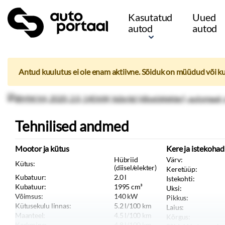
Kasutatud
Uued
autod
autod
Antud kuulutus ei ole enam aktiivne. Sõiduk on müüdud või k
Tehnilised andmed
Mootor ja kütus
Kere ja istekohad
Hübriid
Värv:
Kütus:
(diisel/elekter)
Keretüüp:
Kubatuur:
2.0
l
Istekohti:
Kubatuur:
1995
cm³
Uksi:
Võimsus:
140
kW
Pikkus:
Kütusekulu linnas:
5.2
l/100 km
Laius:
Maanteel:
4.5
l/100 km
Kõrgus:
Keskmine:
4.8
l/100 km