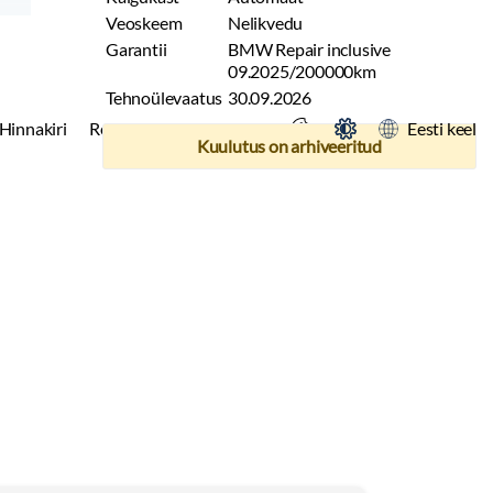
Veoskeem
Nelikvedu
Garantii
BMW Repair inclusive
09.2025/200000km
Tehnoülevaatus
30.09.2026
Hinnakiri
Reklaam
Kontakt
Eesti keel
Kuulutus on arhiveeritud