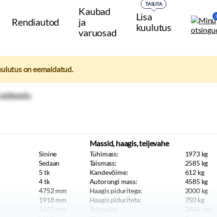
TASUTA
Kaubad
Lisa
Rendiautod
ja
kuulutus
varuosad
uulutus on eemaldatud.
Massid, haagis, teljevahe
Sinine
Tühimass:
1973
kg
Sedaan
Täismass:
2585
kg
5
tk
Kandevõime:
612
kg
4
tk
Autorongi mass:
4585
kg
4752
mm
Haagis piduritega:
2000
kg
1918
mm
Haagis piduriteta:
750
kg
1621
mm
Teljevahe:
2864
mm