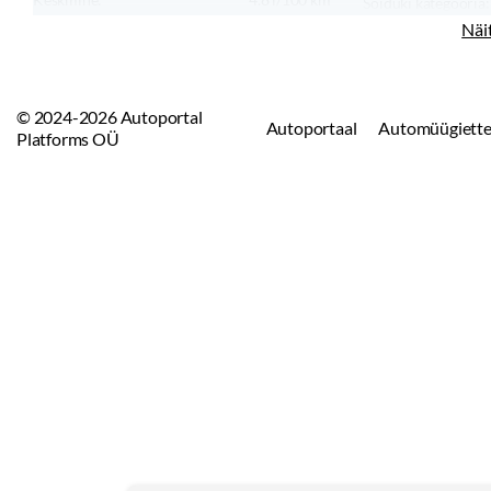
Sõiduki kategooria:
CO₂ emissioon:
157
g/km
Sõiduki tüüp:
Näi
© 2024-2026 Autoportal
Autoportaal
Automüügiette
Platforms OÜ