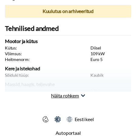
Kuulutus on arhiveeritud
Tehnilised andmed
Mootor ja kütus
Kütus:
Diisel
Võimsus:
109
kW
Heitmenorm:
Euro 5
Kere ja istekohad
Sõiduki tüüp:
Kaubik
Massid, haagis, teljevahe
Tühimass:
2715
kg
Näita rohkem
Täismass:
3500
kg
Teljevahe:
4035
mm
Sildade arv:
2
Eesti keel
Autoportaal