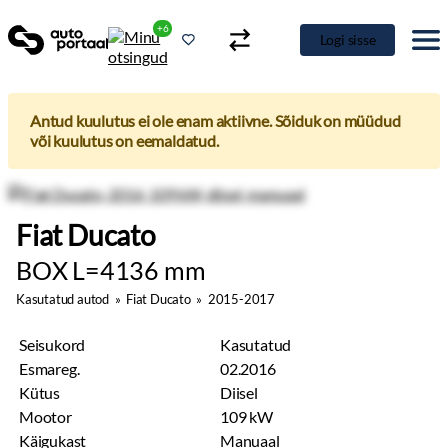
+6
Logi sisse
Antud kuulutus ei ole enam aktiivne. Sõiduk on müüdud
või kuulutus on eemaldatud.
Fiat Ducato
BOX L=4136 mm
Kasutatud autod
»
Fiat Ducato
»
2015-2017
Seisukord
Kasutatud
Esmareg.
02.2016
Kütus
Diisel
Mootor
109 kW
Käigukast
Manuaal