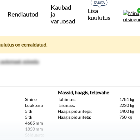
TASUTA
Kaubad
Lisa
Rendiautod
ja
kuulutus
varuosad
uulutus on eemaldatud.
Massid, haagis, teljevahe
Sinine
Tühimass:
1781
kg
Luukpära
Täismass:
2220
kg
5
tk
Haagis piduritega:
1400
kg
5
tk
Haagis piduriteta:
750
kg
4685
mm
1850
mm
Sõiduauto