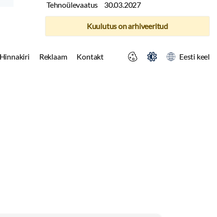
Tehnoülevaatus
30.03.2027
Kuulutus on arhiveeritud
Hinnakiri
Reklaam
Kontakt
Eesti keel