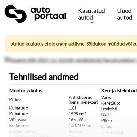
Kasutatud
Uued
autod
autod
Antud kuulutus ei ole enam aktiivne. Sõiduk on müüdud või k
Tehnilised andmed
Mootor ja kütus
Kere ja istekohad
Pistikhübriid
Värv:
Kütus:
(bensiin/elekter)
Keretüüp:
Kubatuur:
1.6
l
Istekohti:
Kubatuur:
1598
cm³
Uksi:
Võimsus:
165
kW
Pikkus:
Keskmine:
1.3
l/100 km
Laius:
CO₂ emissioon:
26
g/km
Sõiduki tüüp:
Kiirendus 0-100 km/h:
7.8
s