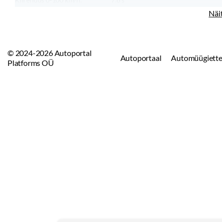
Tippkiirus:
233
km/h
Näi
© 2024-2026 Autoportal
Autoportaal
Automüügiette
Platforms OÜ