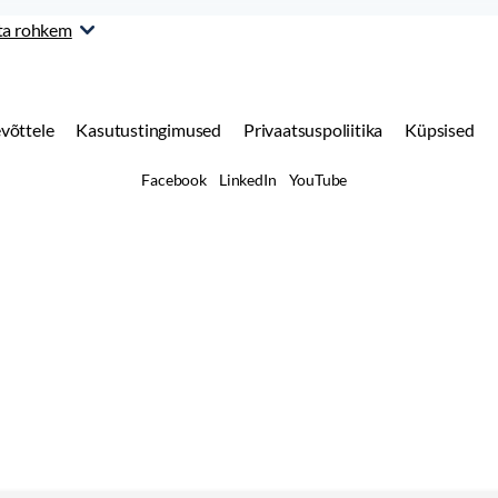
ta rohkem
võttele
Kasutustingimused
Privaatsuspoliitika
Küpsised
Facebook
LinkedIn
YouTube