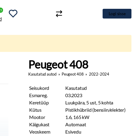
+5
Logi sisse
Peugeot 408
Kasutatud autod
»
Peugeot 408
»
2022-2024
Seisukord
Kasutatud
Esmareg.
03.2023
Keretüüp
Luukpära, 5 ust, 5 kohta
Kütus
Pistikhübriid (bensiin/elekter)
Mootor
1.6, 165 kW
Käigukast
Automaat
Veoskeem
Esivedu