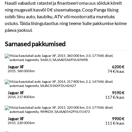
Naudi vabadust ratastel ja finantseeri oma uus sõiduk kiirelt
ning mugavalt kasvõi 0 € sissemaksega. Coop Panga liising
sobib Sinu auto, kaubiku, ATV või mootorratta muretuks
ostuks. Täida liisingutaotlus ning teeme Sulle pakkumise kolme
päeva jooksul.
Sarnased pakkumised
Jaguar XF
6200 €
2015, 360 000 km
74 €/kuus
Jaguar XF
9590 €
2014, 217 800 km
117 €/kuus
Jaguar XF
9900 €
2015, 220 000 km
111 €/kuus