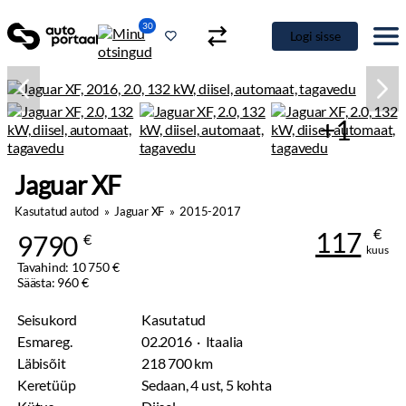
30
Logi sisse
+1
Jaguar XF
Kasutatud autod
»
Jaguar XF
»
2015-2017
€
117
9790
€
kuus
Tavahind: 10 750 €
Säästa: 960 €
Seisukord
Kasutatud
Esmareg.
02.2016 · Itaalia
Läbisõit
218 700 km
Keretüüp
Sedaan, 4 ust, 5 kohta