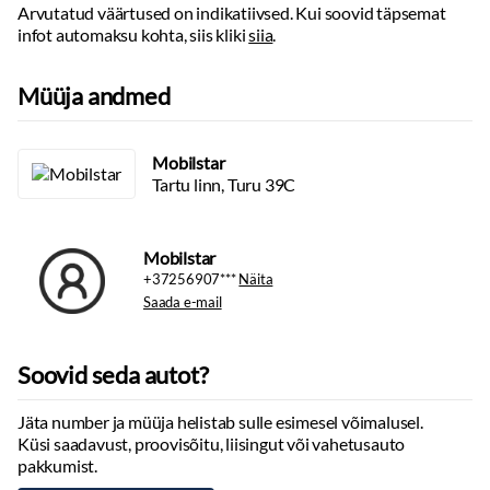
toonitud klaasid
Arvutatud väärtused on indikatiivsed. Kui soovid täpsemat
Sildade arv:
2
infot automaksu kohta, siis kliki
siia
.
püsikiiruse hoidja
peeglid päikesesirmides
parkimisandurid
Müüja andmed
parkimiskaamera
Coming-/Leaving-Home funktsioon
Mobilstar
võtmeta käivitus
Tartu linn, Turu 39C
start-stopp süsteem
tagaklaasi soojendus
välistemperatuuri näidik
Mobilstar
VÄGA ILUS
+37256907***
Näita
HEAS KORRAS
Saada e-mail
HOOLDUS AJALOOGA AUTO! AASTAMAKSE 142.- REG. TASU
KOKKULEPPEL.
Soovid seda autot?
Jäta number ja müüja helistab sulle esimesel võimalusel.
Küsi saadavust, proovisõitu, liisingut või vahetusauto
pakkumist.