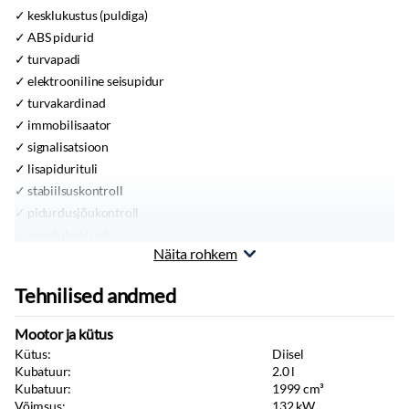
kesklukustus (puldiga)
ABS pidurid
turvapadi
elektrooniline seisupidur
turvakardinad
immobilisaator
signalisatsioon
lisapidurituli
stabiilsuskontroll
pidurdusjõukontroll
veojõukontroll
Näita rohkem
vihmasensor
juhi väsimuse tuvastamise süsteem
Tehnilised andmed
udutuled
tulede korrektor
Mootor ja kütus
Xenon
Kütus:
Diisel
LED
Kubatuur:
2.0
l
esitulede pesurid
Kubatuur:
1999
cm³
Võimsus:
132
kW