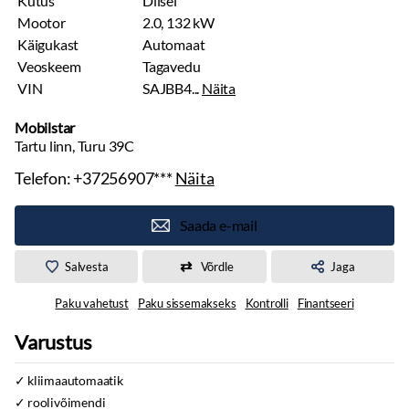
Kütus
Diisel
Mootor
2.0, 132 kW
Käigukast
Automaat
Veoskeem
Tagavedu
VIN
SAJBB4...
Näita
Mobilstar
Tartu linn, Turu 39C
Telefon:
+37256907***
Näita
Saada e-mail
Salvesta
Võrdle
Jaga
Paku vahetust
Paku sissemakseks
Kontrolli
Finantseeri
Varustus
kliimaautomaatik
roolivõimendi