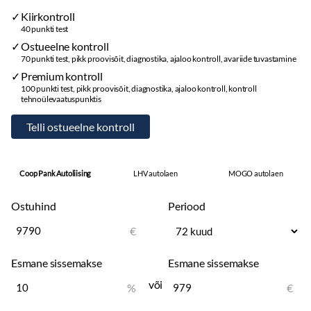
Kiirkontroll
40 punkti test
Ostueelne kontroll
70 punkti test, pikk proovisõit, diagnostika, ajaloo kontroll, avariide tuvastamine
Premium kontroll
100 punkti test, pikk proovisõit, diagnostika, ajaloo kontroll, kontroll
tehnoülevaatuspunktis
Coop Pank Autoliising
LHV autolaen
MOGO autolaen
Ostuhind
Periood
€
Esmane sissemakse
Esmane sissemakse
või
%
€