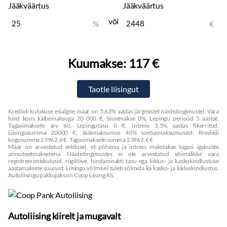
Jääkväärtus
Jääkväärtus
või
%
€
Kuumakse:
117 €
Krediidi kulukuse esialgne määr on 5,63% aastas järgmistel näidistingimustel: Vara
hind koos käibemaksuga 20 000 €, Sissemakse 0%, Lepingu periood 5 aastat,
Tagasimaksete arv 60, Lepingutasu 0 €, Intress 5,5% aastas fikerritud.
Liisingusumma 20000 €, Jääkmaksumus 40% soetusmaksumusest, Krediidi
kogusumma 23962,6 €, Tagasimaksete summa 23962,6 €
Määr on arvestatud eeldusel, et põhiosa ja intress makstakse tagasi igakuiste
annuiteetmaksetena. Näidistingimustes ei ole arvestatud võimalikke vara
registreerimiskulusid, riigilõive, hindamisakti tasu ega liiklus- ja kaskokindlustuse
aastamaksete suurust. Liisingu võtmisel tuleb sõlmida ka kasko- ja liikluskindlustus.
Autoliisingu pakkujaks on Coop Liising AS.
Autoliising kiirelt ja mugavalt