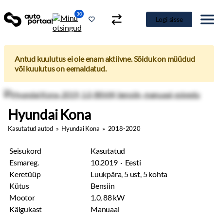
30
Logi sisse
Antud kuulutus ei ole enam aktiivne. Sõiduk on müüdud
või kuulutus on eemaldatud.
Hyundai Kona
Kasutatud autod
»
Hyundai Kona
»
2018-2020
Seisukord
Kasutatud
Esmareg.
10.2019 · Eesti
Keretüüp
Luukpära, 5 ust, 5 kohta
Kütus
Bensiin
Mootor
1.0, 88 kW
Käigukast
Manuaal