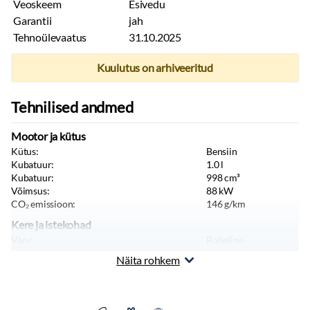
Veoskeem
Esivedu
Garantii
jah
Tehnoülevaatus
31.10.2025
Kuulutus on arhiveeritud
Tehnilised andmed
Mootor ja kütus
Kütus:
Bensiin
Kubatuur:
1.0
l
Kubatuur:
998
cm³
Võimsus:
88
kW
CO₂ emissioon:
146
g/km
Kere ja istekohad
Värv:
Roheline
Keretüüp:
Luukpära
Näita rohkem
Istekohti:
5
tk
Uksi:
5
tk
Pikkus:
4165
mm
Laius:
1800
mm