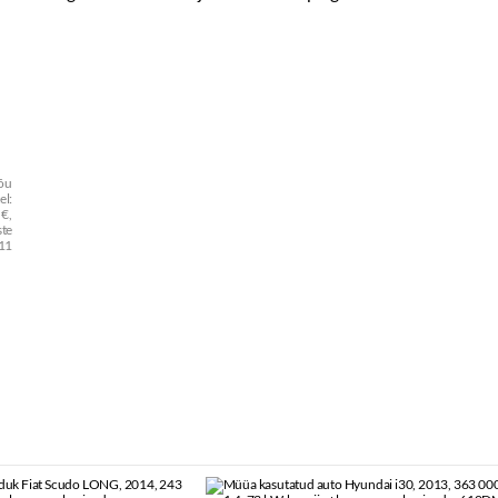
nõu
el:
 €,
ste
11