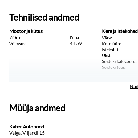
Tehnilised andmed
Mootor ja kütus
Kere ja istekohad
Kütus:
Diisel
Värv:
Võimsus:
94
kW
Keretüüp:
Istekohti:
Uksi:
Sõiduki kategooria:
Sõiduki tüüp:
Näi
Müüja andmed
Kaher Autopood
Valga, Viljandi 15