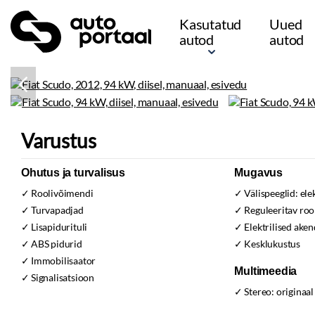
Kasutatud
Uued
autod
autod
Varustus
Ohutus ja turvalisus
Mugavus
Roolivõimendi
Välispeeglid:
ele
Turvapadjad
Reguleeritav ro
Lisapidurituli
Elektrilised aken
ABS pidurid
Kesklukustus
Immobilisaator
Multimeedia
Signalisatsioon
Stereo:
originaal