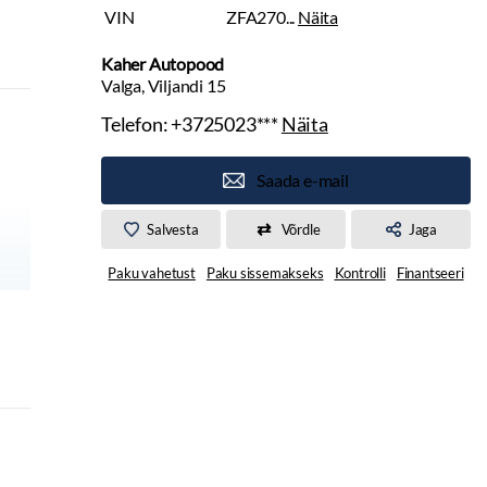
VIN
ZFA270...
Näita
Kaher Autopood
Valga, Viljandi 15
Telefon:
+3725023***
Näita
Saada e-mail
Salvesta
Võrdle
Jaga
Paku vahetust
Paku sissemakseks
Kontrolli
Finantseeri