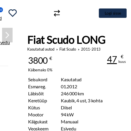
30
Logi sisse
Fiat Scudo LONG
Kasutatud autod
»
Fiat Scudo
»
2011-2013
€
47
3800
€
kuus
Käibemaks 0%
Seisukord
Kasutatud
Esmareg.
01.2012
Läbisõit
246 000 km
Keretüüp
Kaubik, 4 ust, 3 kohta
Kütus
Diisel
Mootor
94 kW
Käigukast
Manuaal
Veoskeem
Esivedu