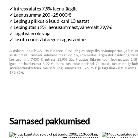
Intress alates 7,9% laenujäägilt
Laenusumma 200–25 000 €
Lepingu pikkus 6 kuud kuni 10 aastat
Lepingutasu 2% laenusummast, vähemalt 29,9 €
Tagatist ei ole vaja
Tasuta ennetähtaegne tagastamine
Autolaenu pakub AS LHV Finance. Tutvu tingimustega lhv.ee/autoportaal ja küsi 
asjatundjalt. Krediidi kulukuse määr on 16,87% aastas järgmistel näidistingimust
laenusumma 7400 €, intress 13,9% jäägilt aastas (fikseeritud), lepingutasu 148
igakuine haldustasu 3,99 €, laenu tasumise periood 71 kuud, tasumine igakui
annuiteetmaksetena, maksete kogusumma 11 326,96 € ja tagasimaksete summa 
178,96 €.
Sarnased pakkumised