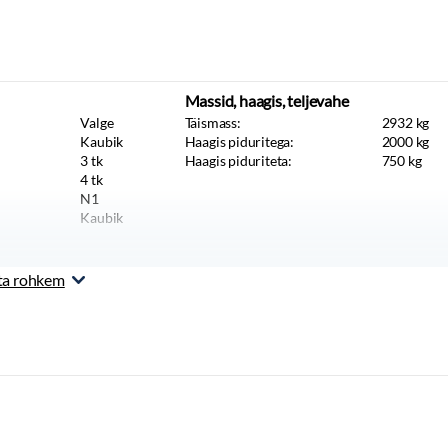
Massid, haagis, teljevahe
Valge
Täismass:
2932
kg
Kaubik
Haagis piduritega:
2000
kg
3
tk
Haagis piduriteta:
750
kg
4
tk
N1
Kaubik
ta rohkem