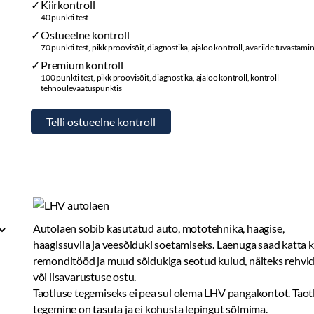
Kiirkontroll
40 punkti test
Ostueelne kontroll
70 punkti test, pikk proovisõit, diagnostika, ajaloo kontroll, avariide tuvastami
Premium kontroll
100 punkti test, pikk proovisõit, diagnostika, ajaloo kontroll, kontroll
tehnoülevaatuspunktis
Autolaen sobib kasutatud auto, mototehnika, haagise,
haagissuvila ja veesõiduki soetamiseks. Laenuga saad katta 
remonditööd ja muud sõidukiga seotud kulud, näiteks rehvi
või lisavarustuse ostu.
Taotluse tegemiseks ei pea sul olema LHV pangakontot. Taot
tegemine on tasuta ja ei kohusta lepingut sõlmima.