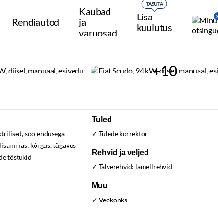
TASUTA
Kaubad
Lisa
Rendiautod
ja
kuulutus
varuosad
+10
Tuled
ktrilised, soojendusega
Tulede korrektor
olisammas:
kõrgus, sügavus
Rehvid ja veljed
de tõstukid
Talverehvid:
lamellrehvid
Muu
Veokonks