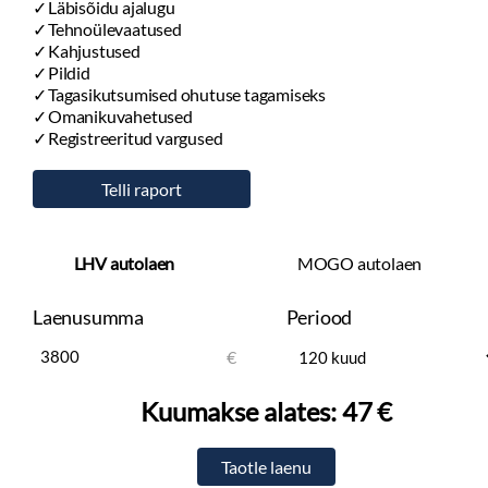
Läbisõidu ajalugu
Tehnoülevaatused
Kahjustused
Pildid
Tagasikutsumised ohutuse tagamiseks
Omanikuvahetused
Registreeritud vargused
LHV autolaen
MOGO autolaen
Laenusumma
Periood
€
Kuumakse alates:
47 €