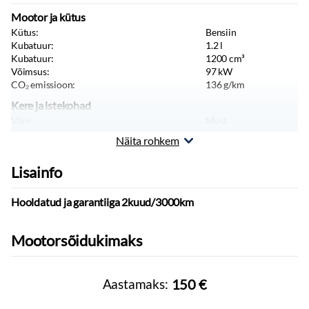
Välispeeglid:
elektrilised
Mootor ja kütus
Püsikiiruse hoidja
Kütus:
Bensiin
Parkimiskaamera
Kubatuur:
1.2
l
Kubatuur:
1200
cm³
Parkimisandurid
Võimsus:
97
kW
Reguleeritav roolisammas
CO₂ emissioon:
136
g/km
Rool:
multifunktsionaalne, nahkkattega
Kere ja istekohad
Tagaistme seljatugi allaklapitav
Värv:
Must
Käetugi ees
Keretüüp:
Mahtuniversaal
Näita rohkem
Elektrilised akende tõstukid
Istekohti:
7
tk
Toonitud klaasid
Uksi:
4
tk
Lisainfo
Sõiduki tüüp:
Sõiduauto
Kohtvalgustid
Start-stopp süsteem
Massid, haagis, teljevahe
Hooldatud ja garantiiga 2kuud/3000km
Välistemperatuuri näidik
Täismass:
1505
kg
Vihmaandur
Mootorsõidukimaks
Kesklukustus
Sisustus
Aastamaks:
150 €
Poolnahkpolster