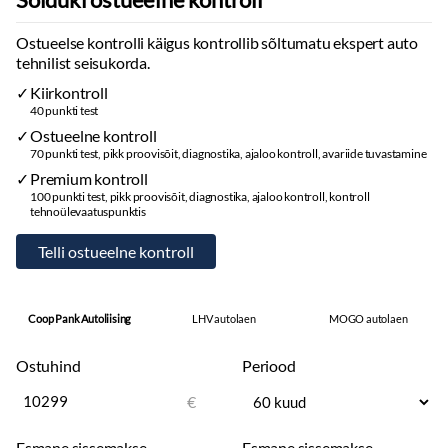
Ostueelse kontrolli käigus kontrollib sõltumatu ekspert auto
tehnilist seisukorda.
Kiirkontroll
40 punkti test
Ostueelne kontroll
70 punkti test, pikk proovisõit, diagnostika, ajaloo kontroll, avariide tuvastamine
Premium kontroll
100 punkti test, pikk proovisõit, diagnostika, ajaloo kontroll, kontroll
tehnoülevaatuspunktis
Coop Pank Autoliising
LHV autolaen
MOGO autolaen
Ostuhind
Periood
€
Esmane sissemakse
Esmane sissemakse