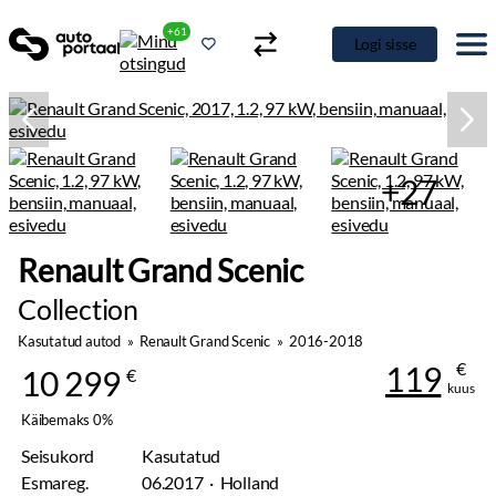
+61
Logi sisse
+27
Renault Grand Scenic
Collection
Kasutatud autod
»
Renault Grand Scenic
»
2016-2018
€
119
10 299
€
kuus
Käibemaks 0%
Seisukord
Kasutatud
Esmareg.
06.2017 · Holland