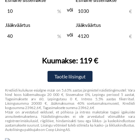
või
%
€
Jääkväärtus
Jääkväärtus
või
%
€
Kuumakse:
119 €
Krediidi kulukuse esialgne määr on 5,63% aastas järgmistel näidistingimustel: Vara
hind koos käibemaksuga 20 000 €, Sissemakse 0%, Lepingu periood 5 aastat,
Tagasimaksete arv 60, Lepingutasu 0 €, Intress 5,5% aastas fikerritud.
Liisingusumma 20000 €, Jääkmaksumus 40% soetusmaksumusest, Krediidi
kogusumma 23962,6 €, Tagasimaksete summa 23962,6 €
Määr on arvestatud eeldusel, et põhiosa ja intress makstakse tagasi igakuiste
annuiteetmaksetena. Näidistingimustes ei ole arvestatud võimalikke vara
registreerimiskulusid, riigilõive, hindamisakti tasu ega liiklus- ja kaskokindlustuse
aastamaksete suurust. Liisingu võtmisel tuleb sõlmida ka kasko- ja liikluskindlustus.
Autoliisingu pakkujaks on Coop Liising AS.