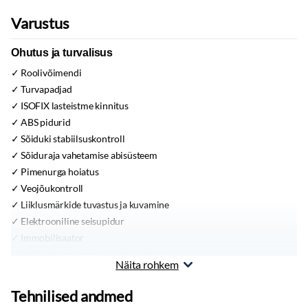
Varustus
Ohutus ja turvalisus
Roolivõimendi
Turvapadjad
ISOFIX lasteistme kinnitus
ABS pidurid
Sõiduki stabiilsuskontroll
Sõiduraja vahetamise abisüsteem
Pimenurga hoiatus
Veojõukontroll
Liiklusmärkide tuvastus ja kuvamine
Elektrooniline seisupidur
Immobilisaator
Kokkupõrget ennetav pidurisüsteem
Näita rohkem
Mugavus
Tehnilised andmed
Kliimaseade