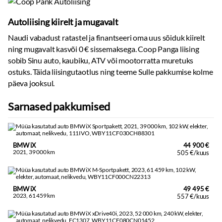
Suunatuled:
led
Autoliising kiirelt ja mugavalt
Tagumised tuled:
led
Päevasõidutulede automaatne lülitus
Naudi vabadust ratastel ja finantseeri oma uus sõiduk kiirelt
Kaugtulede ümberlülitamise assistent
ning mugavalt kasvõi 0 € sissemaksega. Coop Panga liising
Tulede korrektor:
automaatne
sobib Sinu auto, kaubiku, ATV või mootorratta muretuks
ostuks. Täida liisingutaotlus ning teeme Sulle pakkumise kolme
Rehvid ja veljed
päeva jooksul.
Rehviparanduse komplekt
Sarnased pakkumised
Talverehvid:
naastrehvid
Valuveljed
Kaasa talverehvid:
naastrehvid
BMW iX
44 900 €
Muu
2021, 39 000 km
505 €/kuus
Veokonks:
elektriline
Karterikaitse
Pagasikate
BMW iX
49 495 €
2023, 61 459 km
557 €/kuus
Haagise stabiliseerimise süsteem
Reisiarvesti
Pardalaadija