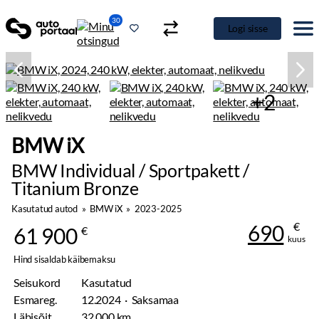
30
Logi sisse
+2
BMW iX
BMW Individual / Sportpakett /
Titanium Bronze
Kasutatud autod
»
BMW iX
»
2023-2025
€
690
61 900
€
kuus
Hind sisaldab käibemaksu
Seisukord
Kasutatud
Esmareg.
12.2024 · Saksamaa
Läbisõit
32 000 km