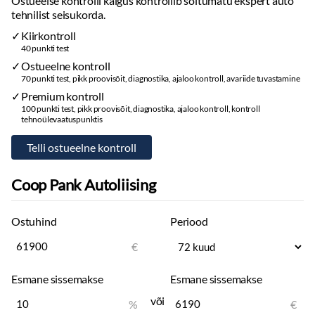
Ostueelse kontrolli käigus kontrollib sõltumatu ekspert auto
Kohandatav meeleoluvalgustus
tehnilist seisukorda.
Kesklukustus:
puldiga
Kiirkontroll
Differentsiaal:
automaatne
40 punkti test
Automaatse soojendusega esiklaasi pesurid
Ostueelne kontroll
70 punkti test, pikk proovisõit, diagnostika, ajaloo kontroll, avariide tuvastamine
Salongi lisasoojendus
Premium kontroll
Tagaklaasi soojendus
100 punkti test, pikk proovisõit, diagnostika, ajaloo kontroll, kontroll
Eraldi kliimaseade tagaistmetele
tehnoülevaatuspunktis
Sportpakett
Sisustus
Iluliistud salongis
Coop Pank Autoliising
Taskud esiistmete seljatugedes
Jalamatid:
tekstiil
Ostuhind
Periood
Pagasiruumi matt:
tekstiil
€
Topsihoidjad:
ees, taga
Käigukanginupp
Esmane sissemakse
Esmane sissemakse
Armatuurlaud:
nahkkattega
Keskkonsool:
nahkkattega
või
%
€
Laepolster:
tume, tekstiil