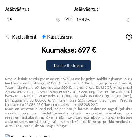
Nahkpolster:
beež
Jääkväärtus
Jääkväärtus
Valgustuspakett
või
%
€
Multimeedia
Ekraan:
ees, puutetundlik
Kapitalirent
Kasutusrent
Apple CarPlay:
juhtmevaba
Kuumakse:
697 €
Android Auto:
juhtmevaba
Navigatsiooniseade:
üle õhu uuenev
Käed vabad süsteem
Autokompuuter
Krediidi kulukuse esialgne määr on 7,96% aastas järgmistel näidistingimustel: Vara
Stereo:
harman kardon w, originaal, usb pesa
hind koos käibemaksuga 32 000 €, Sissemakse 10%, Lepingu periood 5 aastat,
Kõlarid
Tagasimaksete arv 60, Lepingutasu 200 €, Intress 6 kuu EURIBOR + marginaal
2,43% aastas (12.11.2024 oli 6 kuu EURIBOR 2,822%, negatiivse EURIBORI korral
Subwoofer
loetakse EURIBORI väärtuseks 0; EURIBOR võib muutuda iga 6 kuu järel),
Liisingusumma 28 800,00 €, Viimane makse 25% soetusmaksumusest, Krediidi
Bluetooth
kogusumma 25 088,22 €, Tagasimaksete summa 28 288,22 €
Elektriline antenn
Määr on arvestatud eeldusel, et põhiosa ja intress makstakse tagasi igakuiste
annuiteetmaksetena. Näidistingimustes ei ole arvestatud võimalikke vara
registreerimiskulusid, riigilõive, hindamisakti tasu ega liiklus- ja kaskokindlustuse
Tuled
aastamaksete suurust. Liisingu võtmisel tuleb sõlmida ka kasko- ja liikluskindlustus.
Autoliisingu pakkujaks on Coop Liising AS.
Päevatuled:
led
Kurvituled