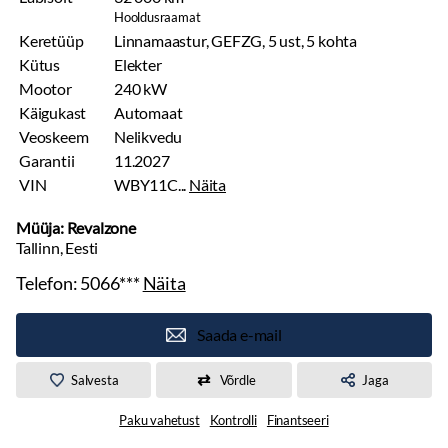
Hooldusraamat
Keretüüp
Linnamaastur, GEFZG, 5 ust, 5 kohta
Kütus
Elekter
Mootor
240 kW
Käigukast
Automaat
Veoskeem
Nelikvedu
Garantii
11.2027
VIN
WBY11C...
Näita
Müüja: Revalzone
Tallinn, Eesti
Telefon:
5066***
Näita
Saada e-mail
Salvesta
Võrdle
Jaga
Paku vahetust
Kontrolli
Finantseeri