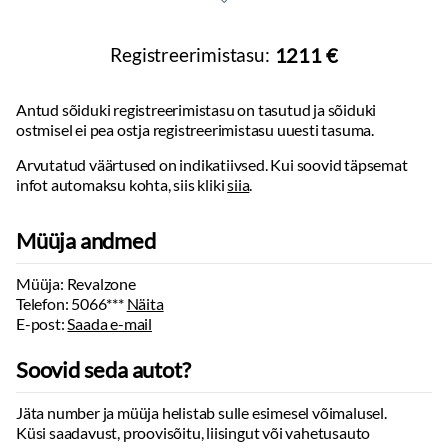
Elektrilise soojendusega esiklaas
12V pistikupesa
USB:
usb-c
Registreerimistasu:
1211 €
Servosulgur ustel
Võtmeta avamine ja sulgemine
Antud sõiduki registreerimistasu on tasutud ja sõiduki
Võtmeta käivitus
ostmisel ei pea ostja registreerimistasu uuesti tasuma.
Pagasiruumiluuk elektriliselt avatav/suletav:
puldist
Arvutatud väärtused on indikatiivsed. Kui soovid täpsemat
Seisuküte (eelsoendus):
salongi
infot automaksu kohta, siis kliki
siia
.
Integreeritud väravapult
Automaatse parkimise funktsioon
Müüja andmed
Kliimaseade:
kliimaautomaatik
Välispeeglid:
elektrilised, soojendusega, kokkuklapitavad
Müüja: Revalzone
Tahavaatepeegel:
isetumenev
Telefon:
5066***
Näita
Püsikiiruse hoidja:
adaptiivne
E-post:
Saada e-mail
Parkimiskaamera:
360
Parkimisandurid:
ees, taga
Soovid seda autot?
Follow Me Home’i funktsiooniga esituled
Digitaalne näidikutepaneel
Jäta number ja müüja helistab sulle esimesel võimalusel.
Küsi saadavust, proovisõitu, liisingut või vahetusauto
Info kuvamine esiklaasile