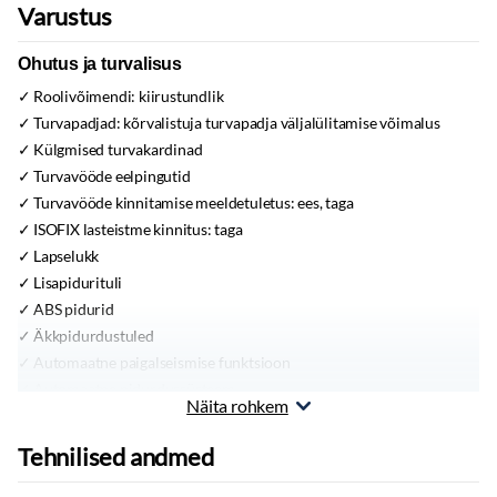
Varustus
Ohutus ja turvalisus
Roolivõimendi:
kiirustundlik
Turvapadjad:
kõrvalistuja turvapadja väljalülitamise võimalus
Külgmised turvakardinad
Turvavööde eelpingutid
Turvavööde kinnitamise meeldetuletus:
ees, taga
ISOFIX lasteistme kinnitus:
taga
Lapselukk
Lisapidurituli
ABS pidurid
Äkkpidurdustuled
Automaatne paigalseismise funktsioon
Automaatne pidurdussüsteem
Näita rohkem
Automaatsed ohutuled
Sõiduki stabiilsuskontroll
Tehnilised andmed
Sõiduraja hoidmise abisüsteem
Sõiduraja vahetamise abisüsteem