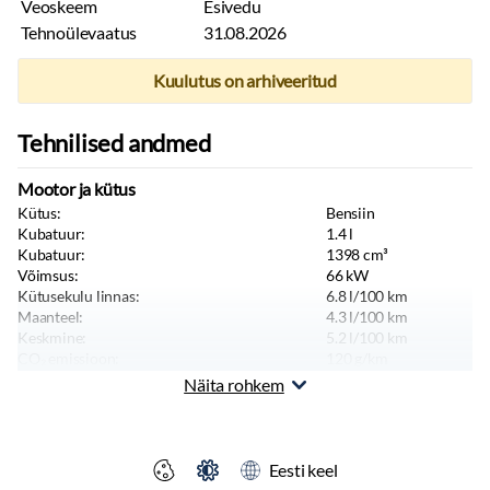
Veoskeem
Esivedu
Tehnoülevaatus
31.08.2026
Kuulutus on arhiveeritud
Tehnilised andmed
Mootor ja kütus
Kütus:
Bensiin
Kubatuur:
1.4
l
Kubatuur:
1398
cm³
Võimsus:
66
kW
Kütusekulu linnas:
6.8
l/100 km
Maanteel:
4.3
l/100 km
Keskmine:
5.2
l/100 km
CO₂ emissioon:
120
g/km
Tippkiirus:
175
km/h
Näita rohkem
Kere ja istekohad
Värv:
Sinine
Keretüüp:
Luukpära
Eesti keel
Istekohti:
5
tk