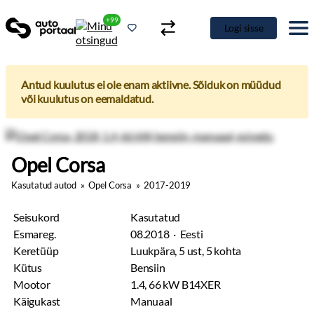
+99
Logi sisse
Antud kuulutus ei ole enam aktiivne. Sõiduk on müüdud
või kuulutus on eemaldatud.
Opel Corsa
Kasutatud autod
»
Opel Corsa
»
2017-2019
Seisukord
Kasutatud
Esmareg.
08.2018 · Eesti
Keretüüp
Luukpära, 5 ust, 5 kohta
Kütus
Bensiin
Mootor
1.4, 66 kW B14XER
Käigukast
Manuaal