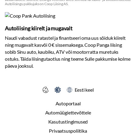
Autoliisingu pakkujaks on Coop Liising AS.
Autoliising kiirelt ja mugavalt
Naudi vabadust ratastel ja finantseeri oma uus sõiduk kiirelt
ning mugavalt kasvõi 0 € sissemaksega. Coop Panga liising
sobib Sinu auto, kaubiku, ATV või mootorratta muretuks
ostuks. Täida liisingutaotlus ning teeme Sulle pakkumise kolme
päeva jooksul.
Eesti keel
Autoportaal
Automüügiettevõttele
Kasutustingimused
Privaatsuspoliitika