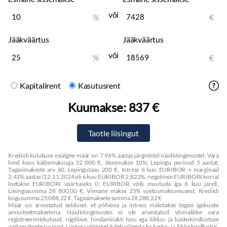
või
%
€
Jääkväärtus
Jääkväärtus
või
%
€
Kapitalirent
Kasutusrent
Kuumakse:
837 €
Krediidi kulukuse esialgne määr on 7,96% aastas järgmistel näidistingimustel: Vara
hind koos käibemaksuga 32 000 €, Sissemakse 10%, Lepingu periood 5 aastat,
Tagasimaksete arv 60, Lepingutasu 200 €, Intress 6 kuu EURIBOR + marginaal
2,43% aastas (12.11.2024 oli 6 kuu EURIBOR 2,822%, negatiivse EURIBORI korral
loetakse EURIBORI väärtuseks 0; EURIBOR võib muutuda iga 6 kuu järel),
Liisingusumma 28 800,00 €, Viimane makse 25% soetusmaksumusest, Krediidi
kogusumma 25 088,22 €, Tagasimaksete summa 28 288,22 €
Määr on arvestatud eeldusel, et põhiosa ja intress makstakse tagasi igakuiste
annuiteetmaksetena. Näidistingimustes ei ole arvestatud võimalikke vara
registreerimiskulusid, riigilõive, hindamisakti tasu ega liiklus- ja kaskokindlustuse
aastamaksete suurust. Liisingu võtmisel tuleb sõlmida ka kasko- ja liikluskindlustus.