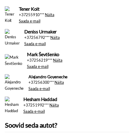
Tener Koit
+37255910***
Näita
Saada e-mail
Deniss Urmaker
+37256792***
Näita
Saada e-mail
Mark Ševtšenko
+37256219***
Näita
Saada e-mail
+37256300***
Näita
Saada e-mail
Hesham Haddad
+37251992***
Näita
Saada e-mail
Soovid seda autot?