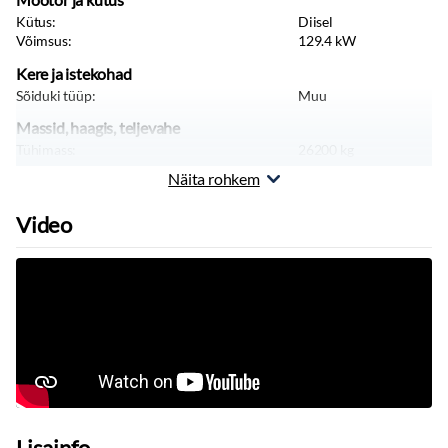
Kütus:
Diisel
Võimsus:
129.4
kW
Kere ja istekohad
Sõiduki tüüp:
Muu
Massid, haagis, teljevahe
Tühimass:
26200
kg
Näita rohkem
Video
Lisainfo