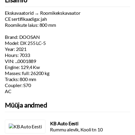
Ekskavaatorid → Roomikekskavaator
CE sertifikaadiga: jah
Roomikute laius: 800 mm
Brand: DOOSAN
Model: DX 255 LC-5
Year: 2021
Hours: 7033
VIN: ...0001889
Engine: 129,4 Kw
Masses: full: 26200 kg
Tracks: 800 mm
Coupler: S70
AC
Müüja andmed
KB Auto Eesti
Rummu alevik, Kooli tn 10