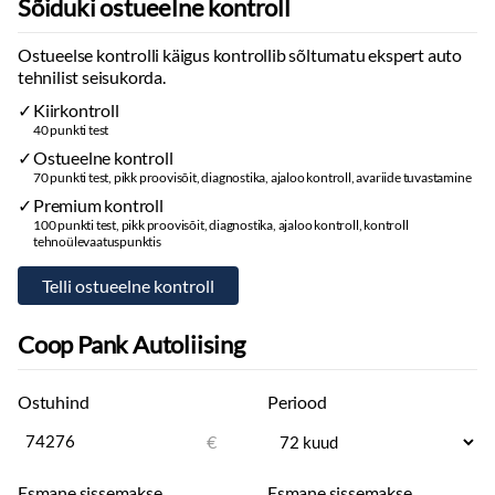
Sõiduki ostueelne kontroll
Ostueelse kontrolli käigus kontrollib sõltumatu ekspert auto
tehnilist seisukorda.
Kiirkontroll
40 punkti test
Ostueelne kontroll
70 punkti test, pikk proovisõit, diagnostika, ajaloo kontroll, avariide tuvastamine
Premium kontroll
100 punkti test, pikk proovisõit, diagnostika, ajaloo kontroll, kontroll
tehnoülevaatuspunktis
Coop Pank Autoliising
Ostuhind
Periood
€
Esmane sissemakse
Esmane sissemakse