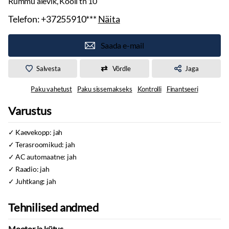
Rummu alevik, Kooli tn 10
Telefon:
+37255910***
Näita
Saada e-mail
Salvesta
Võrdle
Jaga
Paku vahetust
Paku sissemakseks
Kontrolli
Finantseeri
Varustus
Kaevekopp: jah
Terasroomikud: jah
AC automaatne: jah
Raadio: jah
Juhtkang: jah
Tehnilised andmed
Mootor ja kütus