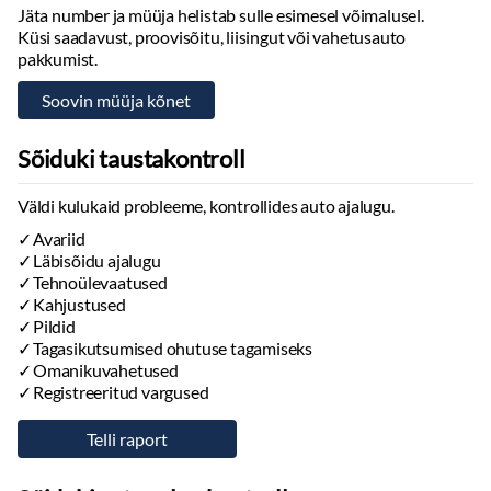
Jäta number ja müüja helistab sulle esimesel võimalusel.
Küsi saadavust, proovisõitu, liisingut või vahetusauto
Alejandro Goyeneche
pakkumist.
Sõiduki taustakontroll
Väldi kulukaid probleeme, kontrollides auto ajalugu.
Avariid
Läbisõidu ajalugu
Tehnoülevaatused
Kahjustused
Pildid
Tagasikutsumised ohutuse tagamiseks
Omanikuvahetused
Registreeritud vargused