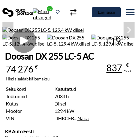
+3
Logi sisse
+19
Doosan DX 255 LC-5 AC
€
837
74 276
€
kuus
Hind sisaldab käibemaksu
Seisukord
Kasutatud
Töötunnid
7033 h
Kütus
Diisel
Mootor
129.4 kW
VIN
DHKCEB...
Näita
KB Auto Eesti