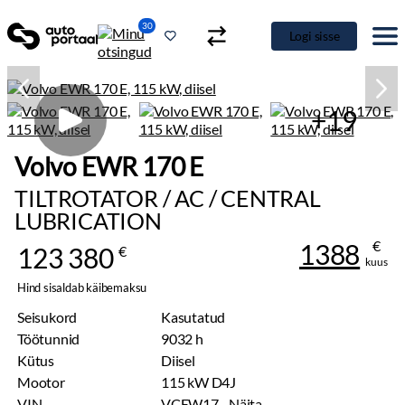
30
Logi sisse
+19
Volvo EWR 170 E
TILTROTATOR / AC / CENTRAL
LUBRICATION
€
1388
123 380
€
kuus
Hind sisaldab käibemaksu
Seisukord
Kasutatud
Töötunnid
9032 h
Kütus
Diisel
Mootor
115 kW D4J
VIN
VCEW17...
Näita