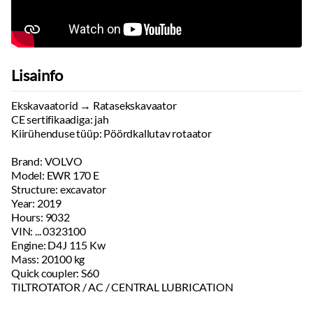
Lisainfo
Ekskavaatorid → Ratasekskavaator
CE sertifikaadiga: jah
Kiirühenduse tüüp: Pöördkallutav rotaator
Brand: VOLVO
Model: EWR 170 E
Structure: excavator
Year: 2019
Hours: 9032
VIN: ... 0323100
Engine: D4J 115 Kw
Mass: 20100 kg
Quick coupler: S60
TILTROTATOR / AC / CENTRAL LUBRICATION