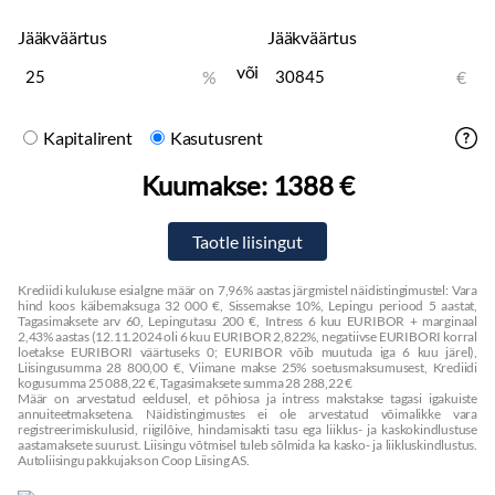
Jääkväärtus
Jääkväärtus
või
%
€
Kapitalirent
Kasutusrent
Kuumakse:
1388 €
Krediidi kulukuse esialgne määr on 7,96% aastas järgmistel näidistingimustel: Vara
hind koos käibemaksuga 32 000 €, Sissemakse 10%, Lepingu periood 5 aastat,
Tagasimaksete arv 60, Lepingutasu 200 €, Intress 6 kuu EURIBOR + marginaal
2,43% aastas (12.11.2024 oli 6 kuu EURIBOR 2,822%, negatiivse EURIBORI korral
loetakse EURIBORI väärtuseks 0; EURIBOR võib muutuda iga 6 kuu järel),
Liisingusumma 28 800,00 €, Viimane makse 25% soetusmaksumusest, Krediidi
kogusumma 25 088,22 €, Tagasimaksete summa 28 288,22 €
Määr on arvestatud eeldusel, et põhiosa ja intress makstakse tagasi igakuiste
annuiteetmaksetena. Näidistingimustes ei ole arvestatud võimalikke vara
registreerimiskulusid, riigilõive, hindamisakti tasu ega liiklus- ja kaskokindlustuse
aastamaksete suurust. Liisingu võtmisel tuleb sõlmida ka kasko- ja liikluskindlustus.
Autoliisingu pakkujaks on Coop Liising AS.