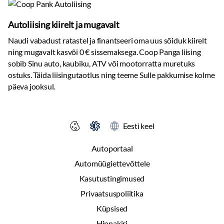
Autoliising kiirelt ja mugavalt
Naudi vabadust ratastel ja finantseeri oma uus sõiduk kiirelt
ning mugavalt kasvõi 0 € sissemaksega. Coop Panga liising
sobib Sinu auto, kaubiku, ATV või mootorratta muretuks
ostuks. Täida liisingutaotlus ning teeme Sulle pakkumise kolme
päeva jooksul.
Eesti keel
Autoportaal
Automüügiettevõttele
Kasutustingimused
Privaatsuspoliitika
Küpsised
Hinnakiri