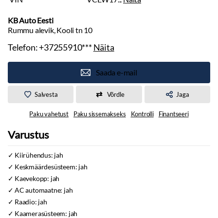
KB Auto Eesti
Rummu alevik, Kooli tn 10
Telefon:
+37255910***
Näita
Saada e-mail
Salvesta
Võrdle
Jaga
Paku vahetust
Paku sissemakseks
Kontrolli
Finantseeri
Varustus
Kiirühendus: jah
Keskmäärdesüsteem: jah
Kaevekopp: jah
AC automaatne: jah
Raadio: jah
Kaamerasüsteem: jah