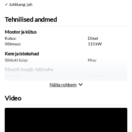
Juhtkang: jah
Tehnilised andmed
Mootor ja kütus
Kütus:
Diisel
Võimsus:
115
kW
Kere ja istekohad
Sõiduki tüüp:
Muu
Massid, haagis, teljevahe
Tühimass:
20100
kg
Näita rohkem
Video