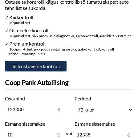
Ostueelse kontrolli käigus kontrollib sõltumatu ekspert auto
tehnilist seisukorda.
Kiirkontroll
40 punkti test
Ostueelne kontroll
70 punkti test, pikk proovisõit, diagnostika, ajaloo kontroll, avariide tuvastamine
Premium kontroll
100 punkti test, pikk proovisõit, diagnostika, ajaloo kontroll, kontroll
tehnoülevaatuspunktis
Coop Pank Autoliising
Ostuhind
Periood
€
Esmane sissemakse
Esmane sissemakse
või
%
€