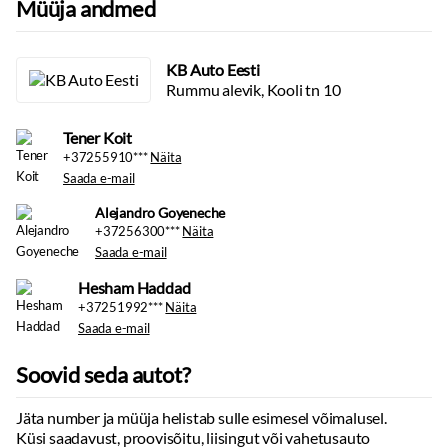
Müüja andmed
KB Auto Eesti
Rummu alevik, Kooli tn 10
Tener Koit
+37255910***
Näita
Saada e-mail
+37256300***
Näita
Saada e-mail
Hesham Haddad
+37251992***
Näita
Saada e-mail
Soovid seda autot?
Jäta number ja müüja helistab sulle esimesel võimalusel.
Alejandro Goyeneche
Küsi saadavust, proovisõitu, liisingut või vahetusauto