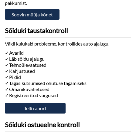
pakkumist.
Sõiduki taustakontroll
Väldi kulukaid probleeme, kontrollides auto ajalugu.
Avariid
Läbisõidu ajalugu
Tehnoülevaatused
Kahjustused
Pildid
Tagasikutsumised ohutuse tagamiseks
Omanikuvahetused
Registreeritud vargused
Sõiduki ostueelne kontroll