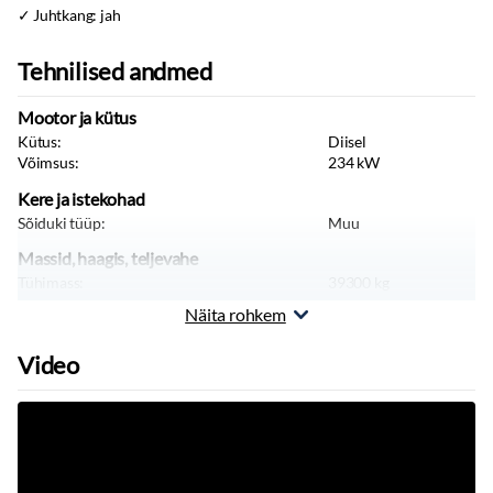
Juhtkang: jah
Tehnilised andmed
Mootor ja kütus
Kütus:
Diisel
Võimsus:
234
kW
Kere ja istekohad
Sõiduki tüüp:
Muu
Massid, haagis, teljevahe
Tühimass:
39300
kg
Näita rohkem
Video