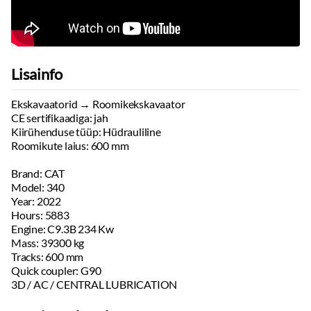
Lisainfo
Ekskavaatorid → Roomikekskavaator
CE sertifikaadiga: jah
Kiirühenduse tüüp: Hüdrauliline
Roomikute laius: 600 mm
Brand: CAT
Model: 340
Year: 2022
Hours: 5883
Engine: C9.3B 234 Kw
Mass: 39300 kg
Tracks: 600 mm
Quick coupler: G90
3D / AC / CENTRAL LUBRICATION