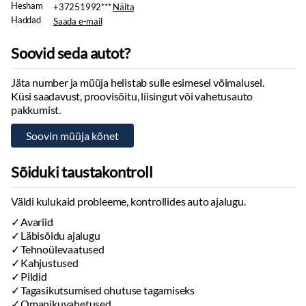
+37251992***
Näita
Saada e-mail
Soovid seda autot?
Jäta number ja müüja helistab sulle esimesel võimalusel.
Küsi saadavust, proovisõitu, liisingut või vahetusauto
Alejandro Goyeneche
pakkumist.
Sõiduki taustakontroll
Väldi kulukaid probleeme, kontrollides auto ajalugu.
Avariid
Läbisõidu ajalugu
Tehnoülevaatused
Kahjustused
Pildid
Tagasikutsumised ohutuse tagamiseks
Omanikuvahetused