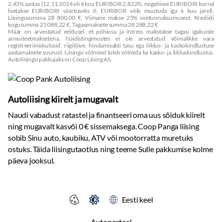
2,43% aastas (12.11.2024 oli 6 kuu EURIBOR 2,822%, negatiivse EURIBORI korral
loetakse EURIBORI väärtuseks 0; EURIBOR võib muutuda iga 6 kuu järel),
Liisingusumma 28 800,00 €, Viimane makse 25% soetusmaksumusest, Krediidi
kogusumma 25 088,22 €, Tagasimaksete summa 28 288,22 €
Määr on arvestatud eeldusel, et põhiosa ja intress makstakse tagasi igakuiste
annuiteetmaksetena. Näidistingimustes ei ole arvestatud võimalikke vara
registreerimiskulusid, riigilõive, hindamisakti tasu ega liiklus- ja kaskokindlustuse
aastamaksete suurust. Liisingu võtmisel tuleb sõlmida ka kasko- ja liikluskindlustus.
Autoliisingu pakkujaks on Coop Liising AS.
Autoliising kiirelt ja mugavalt
Naudi vabadust ratastel ja finantseeri oma uus sõiduk kiirelt
ning mugavalt kasvõi 0 € sissemaksega. Coop Panga liising
sobib Sinu auto, kaubiku, ATV või mootorratta muretuks
ostuks. Täida liisingutaotlus ning teeme Sulle pakkumise kolme
päeva jooksul.
Eesti keel
Autoportaal