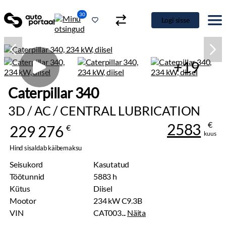
30
Logi sisse
+19
Caterpillar 340
3D / AC / CENTRAL LUBRICATION
€
2583
229 276
€
kuus
Hind sisaldab käibemaksu
Seisukord
Kasutatud
Töötunnid
5883 h
Kütus
Diisel
Mootor
234 kW C9.3B
VIN
CAT003...
Näita