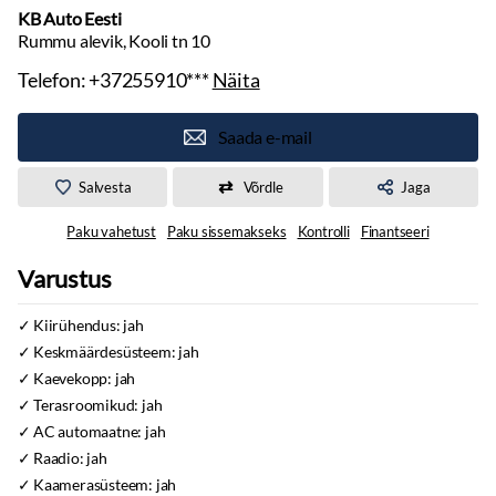
KB Auto Eesti
Rummu alevik, Kooli tn 10
Telefon:
+37255910***
Näita
Saada e-mail
Salvesta
Võrdle
Jaga
Paku vahetust
Paku sissemakseks
Kontrolli
Finantseeri
Varustus
Kiirühendus: jah
Keskmäärdesüsteem: jah
Kaevekopp: jah
Terasroomikud: jah
AC automaatne: jah
Raadio: jah
Kaamerasüsteem: jah