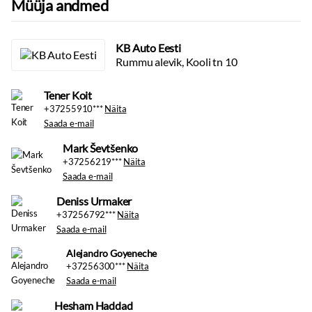
Müüja andmed
KB Auto Eesti
Rummu alevik, Kooli tn 10
Tener Koit
+37255910***
Näita
Saada e-mail
Mark Ševtšenko
+37256219***
Näita
Saada e-mail
Deniss Urmaker
+37256792***
Näita
Saada e-mail
+37256300***
Näita
Saada e-mail
Hesham Haddad