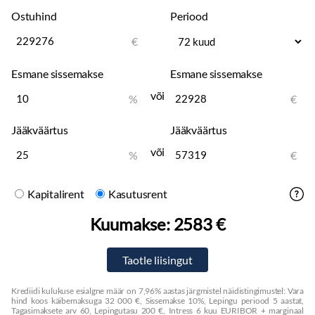
Ostuhind
Periood
€
Esmane sissemakse
Esmane sissemakse
või
%
€
Jääkväärtus
Jääkväärtus
või
%
€
Kapitalirent
Kasutusrent
Kuumakse:
2583 €
Krediidi kulukuse esialgne määr on 7,96% aastas järgmistel näidistingimustel: Vara
hind koos käibemaksuga 32 000 €, Sissemakse 10%, Lepingu periood 5 aastat,
Tagasimaksete arv 60, Lepingutasu 200 €, Intress 6 kuu EURIBOR + marginaal