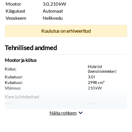
Mootor
3.0, 210 kW
Käigukast
Automaat
Veoskeem
Nelikvedu
Kuulutus on arhiveeritud
Tehnilised andmed
Mootor ja kütus
Hübriid
Kütus:
(bensiin/elekter)
Kubatuur:
3.0
l
Kubatuur:
2998
cm³
Võimsus:
210
kW
Kere ja istekohad
Värv:
Hall
Keretüüp:
Sedaan
Näita rohkem
Istekohti:
5
tk
Uksi:
4
tk
Pikkus:
5260
mm
Laius:
1902
mm