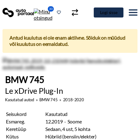
30
Logi sisse
Antud kuulutus ei ole enam aktiivne. Sõiduk on müüdud
või kuulutus on eemaldatud.
BMW 745
Le xDrive Plug-In
Kasutatud autod
»
BMW 745
»
2018-2020
Seisukord
Kasutatud
Esmareg.
12.2019 · Soome
Keretüüp
Sedaan, 4 ust, 5 kohta
Kütus
Hübriid (bensiin/elekter)