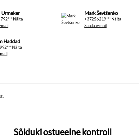
s Urmaker
Mark Ševtšenko
792***
Näita
+37256219***
Näita
-mail
Saada e-mail
m Haddad
992***
Näita
mail
t.
Sõiduki ostueelne kontroll