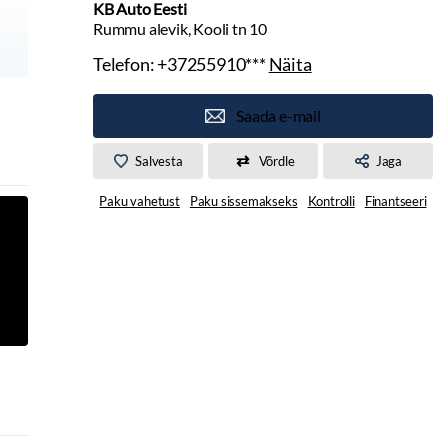
KB Auto Eesti
Rummu alevik, Kooli tn 10
Telefon:
+37255910***
Näita
Saada e-mail
Salvesta
Võrdle
Jaga
Paku vahetust
Paku sissemakseks
Kontrolli
Finantseeri