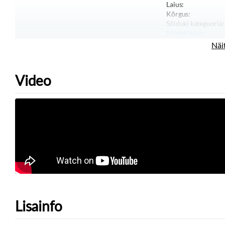
Laius:
Kõrgus:
Sõiduki kategooria:
Sõiduki tüüp:
Näi
Video
Lisainfo