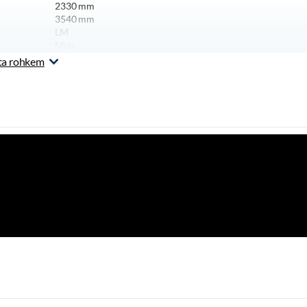
2330
mm
3540
mm
LM
Muu
ta rohkem