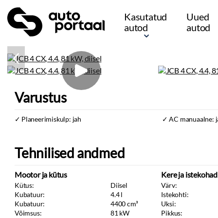
Kasutatud
Uued
autod
autod
Varustus
Planeerimiskulp: jah
AC manuaalne: j
Tehnilised andmed
Mootor ja kütus
Kere ja istekohad
Kütus:
Diisel
Värv:
Kubatuur:
4.4
l
Istekohti:
Kubatuur:
4400
cm³
Uksi:
Võimsus:
81
kW
Pikkus: