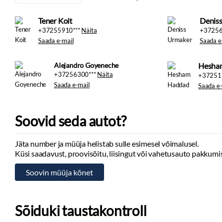
Tener Koit
Denis
+37255910***
Näita
+37256
Saada e-mail
Saada e
Hesha
+37256300***
Näita
+37251
Saada e-mail
Saada e-
Soovid seda autot?
Jäta number ja müüja helistab sulle esimesel võimalusel.
Alejandro Goyeneche
Küsi saadavust, proovisõitu, liisingut või vahetusauto pakkumis
Sõiduki taustakontroll