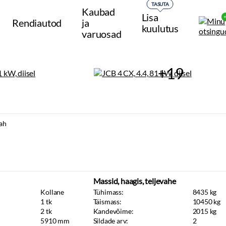
TASUTA
Kaubad
Lisa
Rendiautod
ja
kuulutus
varuosad
+19
ah
Massid, haagis, teljevahe
Kollane
Tühimass:
8435
kg
1
tk
Täismass:
10450
kg
2
tk
Kandevõime:
2015
kg
5910
mm
Sildade arv:
2