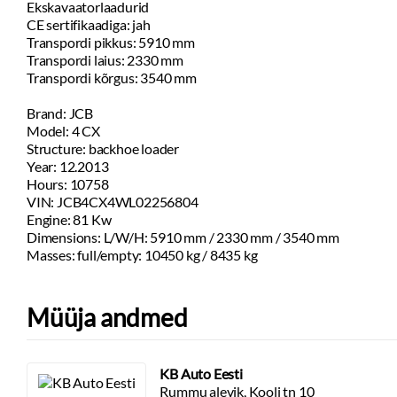
Ekskavaatorlaadurid
CE sertifikaadiga: jah
Transpordi pikkus: 5910 mm
Transpordi laius: 2330 mm
Transpordi kõrgus: 3540 mm
Brand: JCB
Model: 4 CX
Structure: backhoe loader
Year: 12.2013
Hours: 10758
VIN: JCB4CX4WL02256804
Engine: 81 Kw
Dimensions: L/W/H: 5910 mm / 2330 mm / 3540 mm
Masses: full/empty: 10450 kg / 8435 kg
Müüja andmed
KB Auto Eesti
Rummu alevik, Kooli tn 10