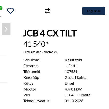
+2
Logi sisse
JCB 4 CX TILT
41 540
€
Hind sisaldab käibemaksu
Seisukord
Kasutatud
Esmareg.
· Eesti
Töötunnid
10758 h
Keretüüp
2 ust, 1 kohta
Kütus
Diisel
Mootor
4.4, 81 kW
VIN
JCB4CX...
Näita
Tehnoülevaatus
31.10.2026